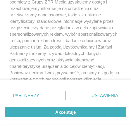
podmioty z Grupy ZPR Media uzyskujemy dostęp i
przechowujemy informacje na urządzeniu oraz
przetwarzamy dane osobowe, takie jak unikalne
identyfikatory, standardowe informacje wysyłane przez
urządzenie czy dane przeglądania w celu zapewniania
spersonalizowanych reklam, wybór spersonalizowanych
treści, pomiar reklam i treści, badanie odbiorców oraz
ulepszanie usług. Za zgodą Użytkownika my i Zaufani
Partnerzy możemy używać dokładnych danych
geolokalizacyjnych oraz aktywnie skanować
charakterystykę urządzenia do celów identyfikacji.
Ponieważ cenimy Twoją prywatność, prosimy o zgodę na
korzystanie z tych technologii poprzez kliknięcie
„Akceptuję”. Zgoda jest dobrowolna i zawsze możesz ją
zmienić/wycofać klikając przycisk ustawień prywatności
PARTNERZY
USTAWIENIA
znajdujący się w lewym dolnym rogu strony
. Niektóre
rodzaje przetwarzania danych nie wymagają zgody
Akceptuję
użytkownika, ale masz prawo sprzeciwić się takiemu
przetwarzaniu. Preferencje będą miały zastosowanie tylko
na tej witrynie.