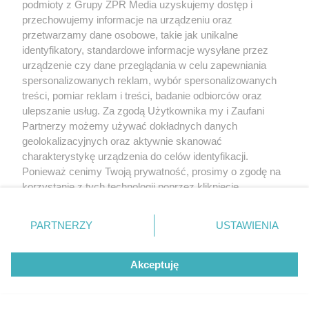
podmioty z Grupy ZPR Media uzyskujemy dostęp i
przechowujemy informacje na urządzeniu oraz
przetwarzamy dane osobowe, takie jak unikalne
identyfikatory, standardowe informacje wysyłane przez
urządzenie czy dane przeglądania w celu zapewniania
spersonalizowanych reklam, wybór spersonalizowanych
treści, pomiar reklam i treści, badanie odbiorców oraz
ulepszanie usług. Za zgodą Użytkownika my i Zaufani
Partnerzy możemy używać dokładnych danych
geolokalizacyjnych oraz aktywnie skanować
charakterystykę urządzenia do celów identyfikacji.
Ponieważ cenimy Twoją prywatność, prosimy o zgodę na
korzystanie z tych technologii poprzez kliknięcie
„Akceptuję”. Zgoda jest dobrowolna i zawsze możesz ją
zmienić/wycofać klikając przycisk ustawień prywatności
PARTNERZY
USTAWIENIA
znajdujący się w lewym dolnym rogu strony
. Niektóre
rodzaje przetwarzania danych nie wymagają zgody
Akceptuję
użytkownika, ale masz prawo sprzeciwić się takiemu
przetwarzaniu. Preferencje będą miały zastosowanie tylko
na tej witrynie.