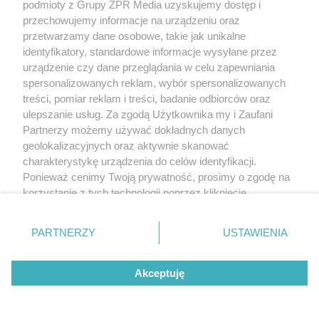
podmioty z Grupy ZPR Media uzyskujemy dostęp i
przechowujemy informacje na urządzeniu oraz
przetwarzamy dane osobowe, takie jak unikalne
identyfikatory, standardowe informacje wysyłane przez
urządzenie czy dane przeglądania w celu zapewniania
spersonalizowanych reklam, wybór spersonalizowanych
treści, pomiar reklam i treści, badanie odbiorców oraz
ulepszanie usług. Za zgodą Użytkownika my i Zaufani
Partnerzy możemy używać dokładnych danych
geolokalizacyjnych oraz aktywnie skanować
charakterystykę urządzenia do celów identyfikacji.
Ponieważ cenimy Twoją prywatność, prosimy o zgodę na
korzystanie z tych technologii poprzez kliknięcie
„Akceptuję”. Zgoda jest dobrowolna i zawsze możesz ją
zmienić/wycofać klikając przycisk ustawień prywatności
PARTNERZY
USTAWIENIA
znajdujący się w lewym dolnym rogu strony
. Niektóre
rodzaje przetwarzania danych nie wymagają zgody
Akceptuję
użytkownika, ale masz prawo sprzeciwić się takiemu
przetwarzaniu. Preferencje będą miały zastosowanie tylko
na tej witrynie.