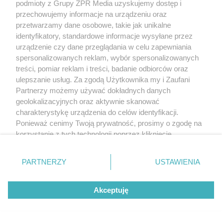
podmioty z Grupy ZPR Media uzyskujemy dostęp i
przechowujemy informacje na urządzeniu oraz
przetwarzamy dane osobowe, takie jak unikalne
identyfikatory, standardowe informacje wysyłane przez
urządzenie czy dane przeglądania w celu zapewniania
spersonalizowanych reklam, wybór spersonalizowanych
treści, pomiar reklam i treści, badanie odbiorców oraz
ulepszanie usług. Za zgodą Użytkownika my i Zaufani
Partnerzy możemy używać dokładnych danych
geolokalizacyjnych oraz aktywnie skanować
charakterystykę urządzenia do celów identyfikacji.
Ponieważ cenimy Twoją prywatność, prosimy o zgodę na
korzystanie z tych technologii poprzez kliknięcie
„Akceptuję”. Zgoda jest dobrowolna i zawsze możesz ją
zmienić/wycofać klikając przycisk ustawień prywatności
PARTNERZY
USTAWIENIA
znajdujący się w lewym dolnym rogu strony
. Niektóre
rodzaje przetwarzania danych nie wymagają zgody
Akceptuję
użytkownika, ale masz prawo sprzeciwić się takiemu
przetwarzaniu. Preferencje będą miały zastosowanie tylko
na tej witrynie.