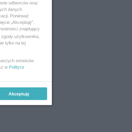
anie odbiorców oraz
nych danych
kacji. Ponieważ
ięcie „Akceptuję”.
ywatności znajdujący
ą zgody użytkownika,
 tylko na tej
 naszych serwisów
esz w
Polityce
Akceptuję