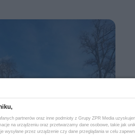
niku,
fanych partnerów oraz inne podmioty z Grupy ZPR Media uzyskujem
cje na urządzeniu oraz przetwarzamy dane osobowe, takie jak unika
je wysyłane przez urządzenie czy dane przeglądania w celu zapewn