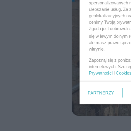
spersonalizowanych re
ulepszanie usług. Za
geolokalizacyjnych or
cenimy Twoją prywatno
Zgoda jest dobrowoln
się w lewym dolnym r
ale masz prawo sprzec
witrynie.
Zapoznaj się z poniż
internetowych. Szcze
Prywatności
i
Cookie
PARTNERZY