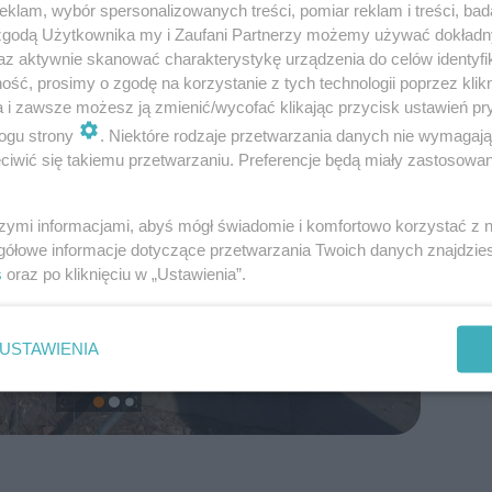
klam, wybór spersonalizowanych treści, pomiar reklam i treści, bad
 zgodą Użytkownika my i Zaufani Partnerzy możemy używać dokład
az aktywnie skanować charakterystykę urządzenia do celów identyfi
ść, prosimy o zgodę na korzystanie z tych technologii poprzez klikn
a i zawsze możesz ją zmienić/wycofać klikając przycisk ustawień pr
ogu strony
. Niektóre rodzaje przetwarzania danych nie wymagaj
iwić się takiemu przetwarzaniu. Preferencje będą miały zastosowanie
szymi informacjami, abyś mógł świadomie i komfortowo korzystać z
gółowe informacje dotyczące przetwarzania Twoich danych znajdzi
s
oraz po kliknięciu w „Ustawienia”.
USTAWIENIA