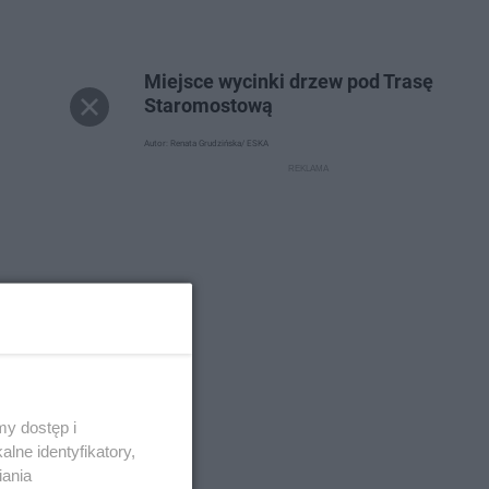
Miejsce wycinki drzew pod Trasę
Staromostową
Autor: Renata Grudzińska/ ESKA
y dostęp i
lne identyfikatory,
iania