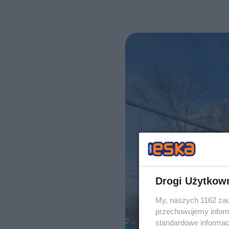
Drogi Użytkow
My, naszych 1162 zau
przechowujemy informa
standardowe informac