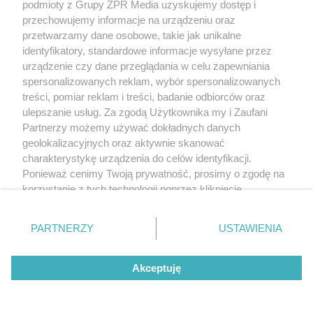
podmioty z Grupy ZPR Media uzyskujemy dostęp i
przechowujemy informacje na urządzeniu oraz
przetwarzamy dane osobowe, takie jak unikalne
identyfikatory, standardowe informacje wysyłane przez
urządzenie czy dane przeglądania w celu zapewniania
spersonalizowanych reklam, wybór spersonalizowanych
treści, pomiar reklam i treści, badanie odbiorców oraz
ulepszanie usług. Za zgodą Użytkownika my i Zaufani
Partnerzy możemy używać dokładnych danych
geolokalizacyjnych oraz aktywnie skanować
charakterystykę urządzenia do celów identyfikacji.
Ponieważ cenimy Twoją prywatność, prosimy o zgodę na
korzystanie z tych technologii poprzez kliknięcie
„Akceptuję”. Zgoda jest dobrowolna i zawsze możesz ją
zmienić/wycofać klikając przycisk ustawień prywatności
PARTNERZY
USTAWIENIA
znajdujący się w lewym dolnym rogu strony
. Niektóre
rodzaje przetwarzania danych nie wymagają zgody
Akceptuję
użytkownika, ale masz prawo sprzeciwić się takiemu
przetwarzaniu. Preferencje będą miały zastosowanie tylko
na tej witrynie.