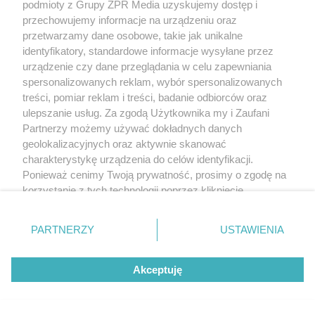
podmioty z Grupy ZPR Media uzyskujemy dostęp i
przechowujemy informacje na urządzeniu oraz
przetwarzamy dane osobowe, takie jak unikalne
identyfikatory, standardowe informacje wysyłane przez
urządzenie czy dane przeglądania w celu zapewniania
spersonalizowanych reklam, wybór spersonalizowanych
treści, pomiar reklam i treści, badanie odbiorców oraz
ulepszanie usług. Za zgodą Użytkownika my i Zaufani
Partnerzy możemy używać dokładnych danych
geolokalizacyjnych oraz aktywnie skanować
charakterystykę urządzenia do celów identyfikacji.
Ponieważ cenimy Twoją prywatność, prosimy o zgodę na
korzystanie z tych technologii poprzez kliknięcie
„Akceptuję”. Zgoda jest dobrowolna i zawsze możesz ją
zmienić/wycofać klikając przycisk ustawień prywatności
PARTNERZY
USTAWIENIA
znajdujący się w lewym dolnym rogu strony
. Niektóre
rodzaje przetwarzania danych nie wymagają zgody
Akceptuję
użytkownika, ale masz prawo sprzeciwić się takiemu
przetwarzaniu. Preferencje będą miały zastosowanie tylko
na tej witrynie.