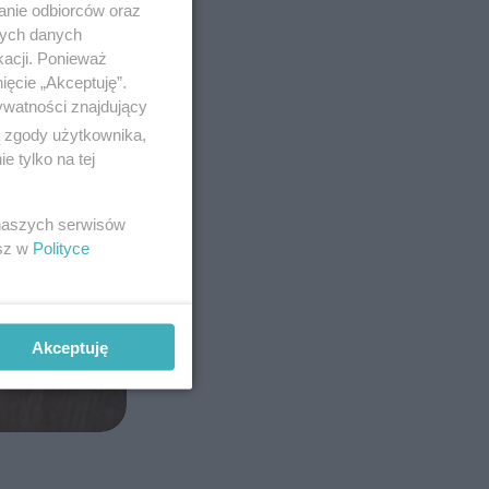
anie odbiorców oraz
nych danych
kacji. Ponieważ
ięcie „Akceptuję”.
ywatności znajdujący
ą zgody użytkownika,
 tylko na tej
 naszych serwisów
esz w
Polityce
Akceptuję