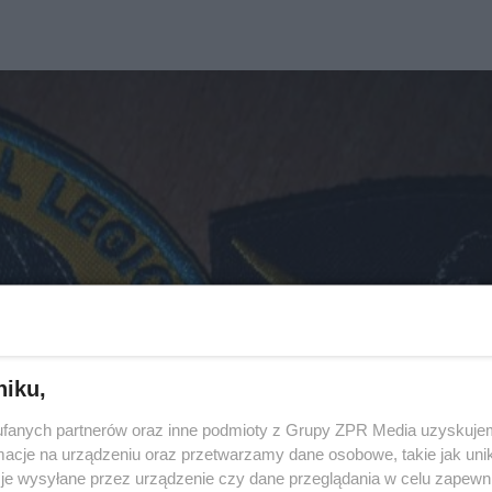
niku,
fanych partnerów oraz inne podmioty z Grupy ZPR Media uzyskujem
cje na urządzeniu oraz przetwarzamy dane osobowe, takie jak unika
je wysyłane przez urządzenie czy dane przeglądania w celu zapewn