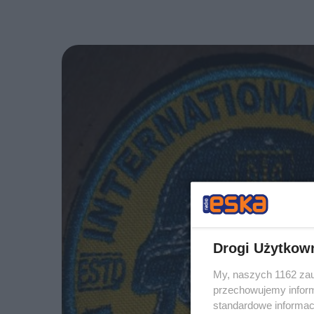
Drogi Użytkow
My, naszych 1162 zau
przechowujemy informa
standardowe informac