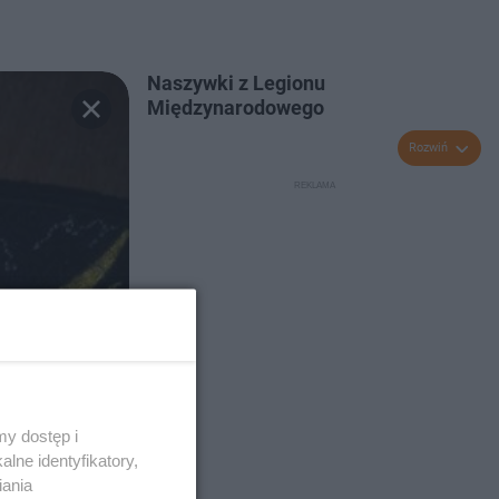
Naszywki z Legionu
Międzynarodowego
Rozwiń
y dostęp i
lne identyfikatory,
iania