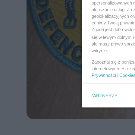
spersonalizowanych re
ulepszanie usług. Za
geolokalizacyjnych or
cenimy Twoją prywatno
Zgoda jest dobrowoln
się w lewym dolnym r
ale masz prawo sprzec
witrynie.
Zapoznaj się z poniż
internetowych. Szcze
Prywatności
i
Cookie
PARTNERZY