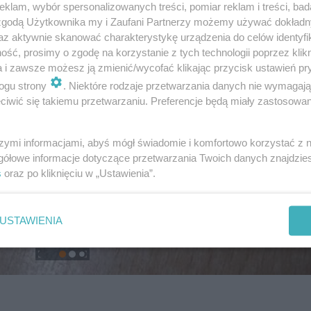
klam, wybór spersonalizowanych treści, pomiar reklam i treści, bad
 zgodą Użytkownika my i Zaufani Partnerzy możemy używać dokład
az aktywnie skanować charakterystykę urządzenia do celów identyfi
ść, prosimy o zgodę na korzystanie z tych technologii poprzez klikn
a i zawsze możesz ją zmienić/wycofać klikając przycisk ustawień pr
ogu strony
. Niektóre rodzaje przetwarzania danych nie wymagaj
iwić się takiemu przetwarzaniu. Preferencje będą miały zastosowanie
szymi informacjami, abyś mógł świadomie i komfortowo korzystać z
gółowe informacje dotyczące przetwarzania Twoich danych znajdzi
s
oraz po kliknięciu w „Ustawienia”.
USTAWIENIA