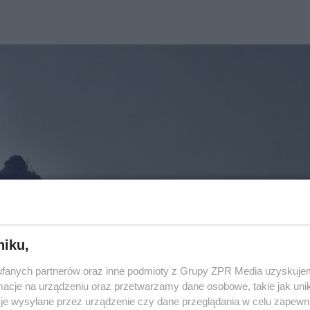
niku,
fanych partnerów oraz inne podmioty z Grupy ZPR Media uzyskujem
cje na urządzeniu oraz przetwarzamy dane osobowe, takie jak unika
je wysyłane przez urządzenie czy dane przeglądania w celu zapewn