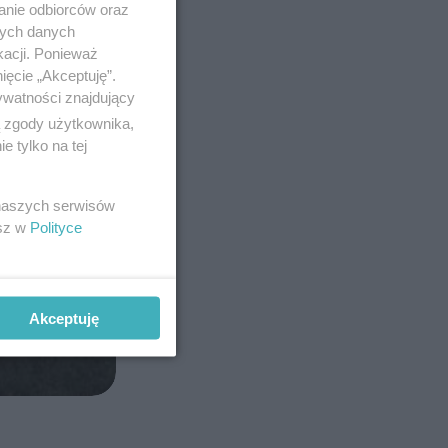
anie odbiorców oraz
nych danych
kacji. Ponieważ
ięcie „Akceptuję”.
ywatności znajdujący
ą zgody użytkownika,
 tylko na tej
 naszych serwisów
esz w
Polityce
Akceptuję