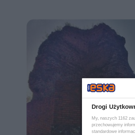
Drogi Użytkow
My, naszych 1162 zau
przechowujemy informa
standardowe informac