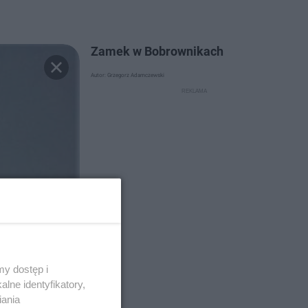
Zamek w Bobrownikach
Autor: Grzegorz Adamczewski
y dostęp i
lne identyfikatory,
iania