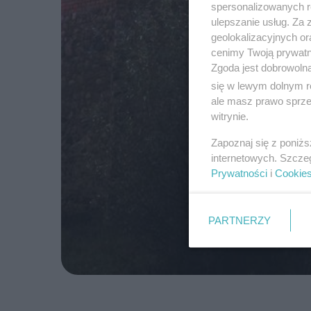
spersonalizowanych re
ulepszanie usług. Za
geolokalizacyjnych or
cenimy Twoją prywatno
Zgoda jest dobrowoln
się w lewym dolnym r
ale masz prawo sprzec
witrynie.
Zapoznaj się z poniż
internetowych. Szcze
Prywatności
i
Cookie
PARTNERZY