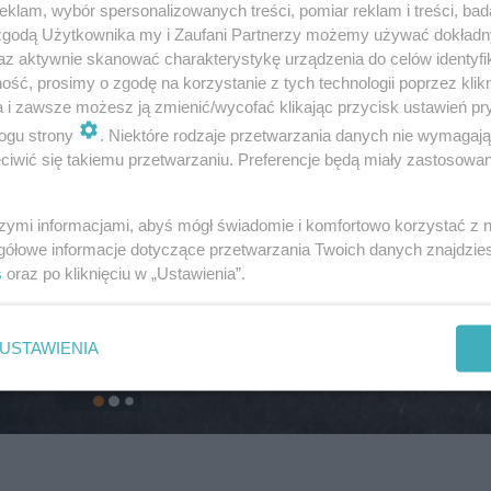
klam, wybór spersonalizowanych treści, pomiar reklam i treści, bad
 zgodą Użytkownika my i Zaufani Partnerzy możemy używać dokład
az aktywnie skanować charakterystykę urządzenia do celów identyfi
ść, prosimy o zgodę na korzystanie z tych technologii poprzez klikn
a i zawsze możesz ją zmienić/wycofać klikając przycisk ustawień pr
ogu strony
. Niektóre rodzaje przetwarzania danych nie wymagaj
iwić się takiemu przetwarzaniu. Preferencje będą miały zastosowanie
szymi informacjami, abyś mógł świadomie i komfortowo korzystać z
gółowe informacje dotyczące przetwarzania Twoich danych znajdzi
s
oraz po kliknięciu w „Ustawienia”.
USTAWIENIA