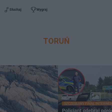
Słuchaj
Wygraj
TORUŃ
SZCZĘŚLIWY FINAŁ INTERWE
Policjant odebrał poró