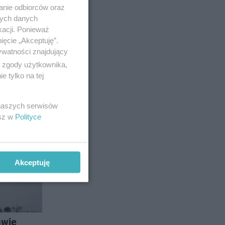
anie odbiorców oraz
27
nych danych
kacji. Ponieważ
ięcie „Akceptuję”.
ywatności znajdujący
ą zgody użytkownika,
 tylko na tej
. Oto
 naszych serwisów
esz w
Polityce
13
Akceptuję
awie