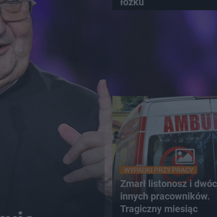
łóżku
WYPADKI PRZY PRACY
Zmarł listonosz i dwó
innych pracowników.
Tragiczny miesiąc