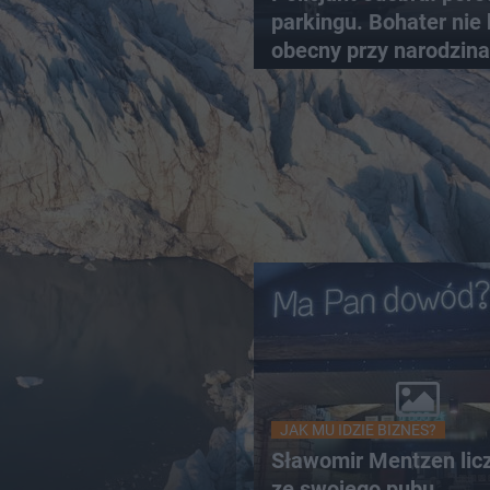
parkingu. Bohater nie 
obecny przy narodzin
własnych dzieci
JAK MU IDZIE BIZNES?
Sławomir Mentzen licz
ze swojego pubu.