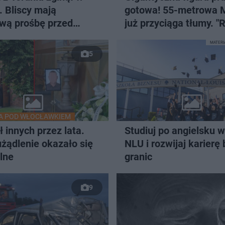
. Bliscy mają
gotowa! 55-metrowa 
wą prośbę przed
już przyciąga tłumy. "
bem
wrażenie"
MATER
5
A POD WŁOCŁAWKIEM
 innych przez lata.
Studiuj po angielsku 
żądlenie okazało się
NLU i rozwijaj karierę
lne
granic
9