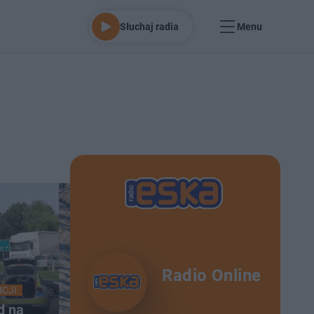
Słuchaj radia
Menu
Radio Online
NCJI
d na