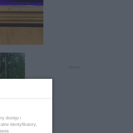
 wypadli
ł w
y dostęp i
lne identyfikatory,
iania