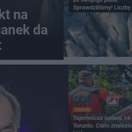
Sprawdziliśmy! Liczb
kt na
wszystko
ganek da
t
TORUŃ
Tajemnicza śmierć 14-
Toruniu. Ciało znalezi