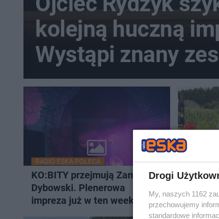
Ojciec Rydzyk szy
kolejną huczną im
Wystąpi znany zes
disco-polo
RADIO ESKA POLECA
DRAMAT 
KO:BITY przejmują Zamek
Brat pot
Drogi Użytkow
Dybowski. Plenerowa
Prokur
My, naszych 1162 zau
impreza już w ten weekend w
szczegó
przechowujemy informa
Toruniu
standardowe informac