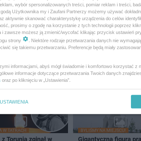
klam, wybór spersonalizowanych treści, pomiar reklam i treści, bad
9
 zgodą Użytkownika my i Zaufani Partnerzy możemy używać dokład
az aktywnie skanować charakterystykę urządzenia do celów identyfi
ść, prosimy o zgodę na korzystanie z tych technologii poprzez klikn
a i zawsze możesz ją zmienić/wycofać klikając przycisk ustawień pr
ogu strony
. Niektóre rodzaje przetwarzania danych nie wymagaj
E POŻEGNANIE
ZOBACZ ZDJĘCIA!
iwić się takiemu przetwarzaniu. Preferencje będą miały zastosowanie
egnają strażaka z
Policja tropi ich od lat
a. Przemysław
najbardziej ścigani
szymi informacjami, abyś mógł świadomie i komfortowo korzystać z
wski zginął tragicznie
przestępcy w Polsce
gółowe informacje dotyczące przetwarzania Twoich danych znajdzi
s
oraz po kliknięciu w „Ustawienia”.
USTAWIENIA
A W TATRACH
BYLIŚMY NA MIEJSCU!
 z Torunia zginął w
Gigantyczna figura pr