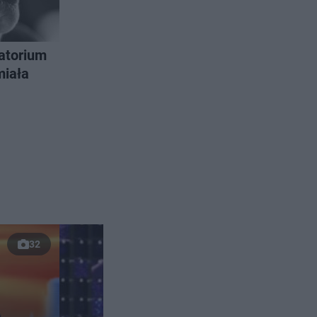
natorium
miała
32