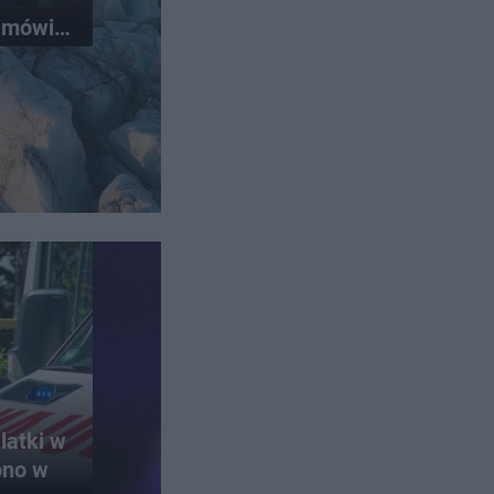
y mówią
latki w
ono w