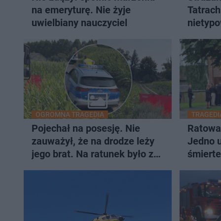
na emeryturę. Nie żyje
Tatrach
uwielbiany nauczyciel
nietypo
pogrze
OGROMNA TRAGEDIA
TRAGEDI
Pojechał na posesję. Nie
Ratował
zauważył, że na drodze leży
Jedno u
jego brat. Na ratunek było za
śmierte
późno [ZDJĘCIA]