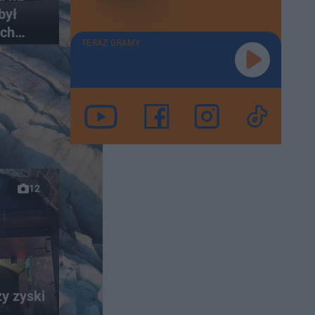
był
ach
TERAZ GRAMY
12
y zyski