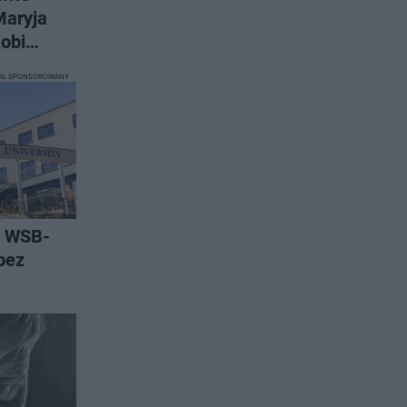
Maryja
Robi
IAŁ SPONSOROWANY
w WSB-
 bez