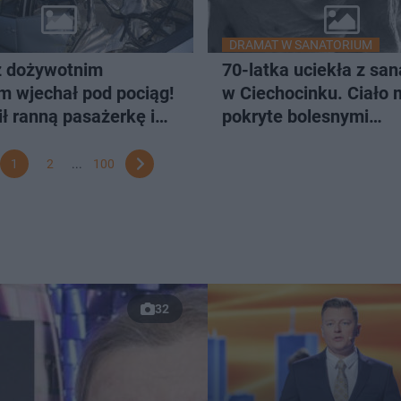
DRAMAT W SANATORIUM
z dożywotnim
70-latka uciekła z sa
 wjechał pod pociąg!
w Ciechocinku. Ciało 
ł ranną pasażerkę i
pokryte bolesnymi
ugryzieniami
1
2
...
100
32