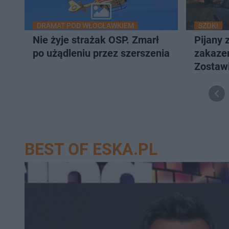
DRAMAT POD WŁOCŁAWKIEM
SZOK!
Nie żyje strażak OSP. Zmarł
Pijany 
po użądleniu przez szerszenia
zakazem
Zostawi
uciekł
BEST OF ESKA.PL