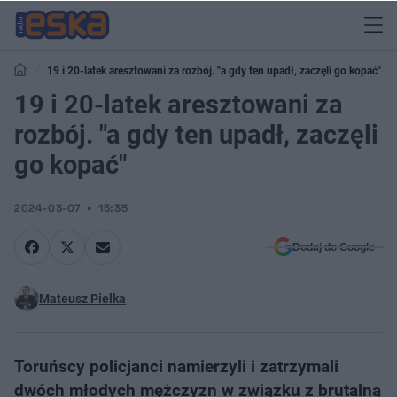
19 i 20-latek aresztowani za rozbój. "a gdy ten upadł, zaczęli go kopać"
19 i 20-latek aresztowani za
rozbój. "a gdy ten upadł, zaczęli
go kopać"
2024-03-07
15:35
Dodaj do Google
Mateusz Pielka
Toruńscy policjanci namierzyli i zatrzymali
dwóch młodych mężczyzn w związku z brutalną