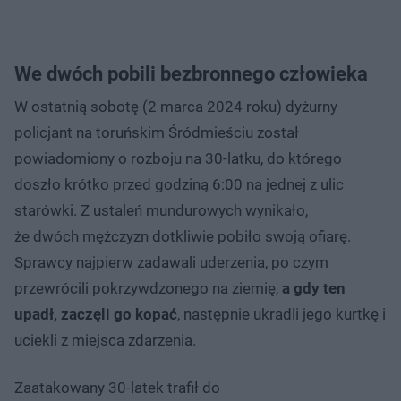
We dwóch pobili bezbronnego człowieka
W ostatnią sobotę (2 marca 2024 roku) dyżurny
policjant na toruńskim Śródmieściu został
powiadomiony o rozboju na 30-latku, do którego
doszło krótko przed godziną 6:00 na jednej z ulic
starówki. Z ustaleń mundurowych wynikało,
że dwóch mężczyzn dotkliwie pobiło swoją ofiarę.
Sprawcy najpierw zadawali uderzenia, po czym
przewrócili pokrzywdzonego na ziemię,
a gdy ten
upadł, zaczęli go kopać
, następnie ukradli jego kurtkę i
uciekli z miejsca zdarzenia.
Zaatakowany 30-latek trafił do