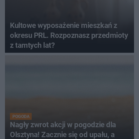
Kultowe wyposażenie mieszkań z
okresu PRL. Rozpoznasz przedmioty
z tamtych lat?
POGODA
Nagły zwrot akcji w pogodzie dla
Olsztyna! Zacznie się od upału, a