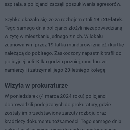
szpitala, a policjanci zaczęli poszukiwania agresorów.
Szybko okazało się, że za rozbojem stali
19 i 20-latek
.
Tego samego dnia policjanci złożyli niezapowiedzianą
wizytę w mieszkaniu jednego z nich. W lokalu
zajmowanym przez 19-latka mundurowi znaleźli kurtkę
należącą do pobitego. Zaskoczony napastnik trafił do
policyjnej celi. Kilka godzin później, mundurowi
namierzyli i zatrzymali jego 20-letniego kolegę.
Wizyta w prokuraturze
W poniedziałek (4 marca 2024 roku) policjanci
doprowadzili podejrzanych do prokuratury, gdzie
zostały im przedstawione zarzuty rozboju oraz
kradzieży dokumentu tożsamości. Tego samego dnia
oskarżyciel zawnioskował do sądu o zastosowanie