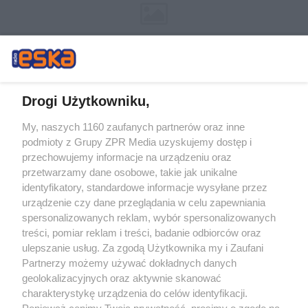
Drogi Użytkowniku,
My, naszych 1160 zaufanych partnerów oraz inne
Żaden utwór zamieszczony w serwisie nie może być powielany i
podmioty z Grupy ZPR Media uzyskujemy dostęp i
rozpowszechniany lub dalej rozpowszechniany w jakikolwiek sposób (w
tym także elektroniczny lub mechaniczny) na jakimkolwiek polu
przechowujemy informacje na urządzeniu oraz
eksploatacji w jakiejkolwiek formie, włącznie z umieszczaniem w Internecie
przetwarzamy dane osobowe, takie jak unikalne
bez pisemnej zgody właściciela praw. Jakiekolwiek użycie lub
identyfikatory, standardowe informacje wysyłane przez
wykorzystanie utworów w całości lub w części z naruszeniem prawa, tzn.
bez właściwej zgody, jest zabronione pod groźbą kary i może być ścigane
urządzenie czy dane przeglądania w celu zapewniania
prawnie.
spersonalizowanych reklam, wybór spersonalizowanych
treści, pomiar reklam i treści, badanie odbiorców oraz
ulepszanie usług. Za zgodą Użytkownika my i Zaufani
Partnerzy możemy używać dokładnych danych
geolokalizacyjnych oraz aktywnie skanować
charakterystykę urządzenia do celów identyfikacji.
Ponieważ cenimy Twoją prywatność, prosimy o zgodę na
O nas