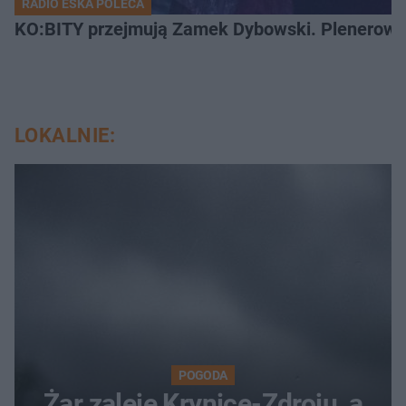
RADIO ESKA POLECA
KO:BITY przejmują Zamek Dybowski. Plenerowa 
LOKALNIE:
POGODA
Żar zaleje Krynicę-Zdroju, a