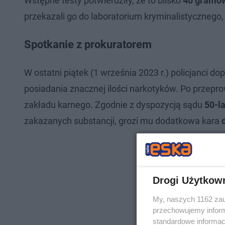
Wstępne testy potwierdziły, że to blisko
40 gramó
przekazali go do laboratorium kryminalistyczneg
Spotkanie z prokuratorem
W ostatni piątek (1 września 2023 r.) policjanci d
posiadania znacznej ilości narkotyków. Po przepr
zakładu karnego. Zgodnie z dyspozycją sądu
50-l
zakazanych substancji, grozi mu dodatkowa kara
Drogi Użytkow
My, naszych 1162 zau
przechowujemy informa
standardowe informac