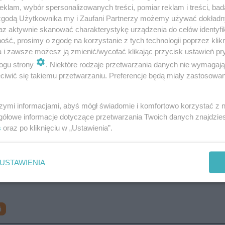
klam, wybór spersonalizowanych treści, pomiar reklam i treści, bad
 zgodą Użytkownika my i Zaufani Partnerzy możemy używać dokład
az aktywnie skanować charakterystykę urządzenia do celów identyfi
ść, prosimy o zgodę na korzystanie z tych technologii poprzez klikn
a i zawsze możesz ją zmienić/wycofać klikając przycisk ustawień pr
ogu strony
. Niektóre rodzaje przetwarzania danych nie wymagaj
iwić się takiemu przetwarzaniu. Preferencje będą miały zastosowanie
anci z zespołu poszukiwań i identyfikacji osób toruńskie
h na podstawie listów gończych.
szymi informacjami, abyś mógł świadomie i komfortowo korzystać z
gółowe informacje dotyczące przetwarzania Twoich danych znajdzi
s
oraz po kliknięciu w „Ustawienia”.
a część wydarzenia
USTAWIENIA
ń