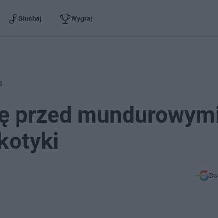
Słuchaj
Wygraj
i
się przed mundurowymi
kotyki
Do