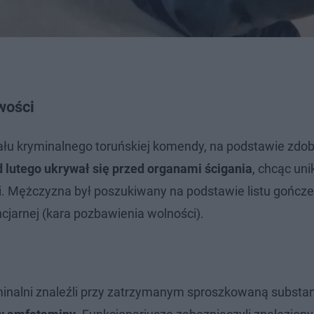
wości
ziału kryminalnego toruńskiej komendy, na podstawie zdo
d lutego ukrywał się przed organami ścigania
, chcąc un
i. Mężczyzna był poszukiwany na podstawie listu gończ
cjarnej (kara pozbawienia wolności).
minalni znaleźli przy zatrzymanym sproszkowaną substan