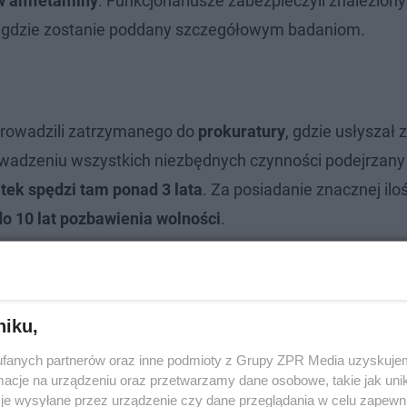
w amfetaminy
. Funkcjonariusze zabezpieczyli znaleziony
o, gdzie zostanie poddany szczegółowym badaniom.
oprowadzili zatrzymanego do
prokuratury
, gdzie usłyszał 
owadzeniu wszystkich niezbędnych czynności podejrzany t
atek spędzi tam ponad 3 lata
. Za posiadanie znacznej iloś
do 10 lat pozbawienia wolności
.
niku,
fanych partnerów oraz inne podmioty z Grupy ZPR Media uzyskujem
cje na urządzeniu oraz przetwarzamy dane osobowe, takie jak unika
je wysyłane przez urządzenie czy dane przeglądania w celu zapewn