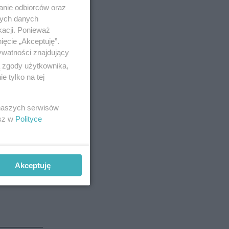
anie odbiorców oraz
nych danych
kacji. Ponieważ
ięcie „Akceptuję”.
ywatności znajdujący
ą zgody użytkownika,
 tylko na tej
j komendy
 naszych serwisów
esz w
Polityce
Akceptuję