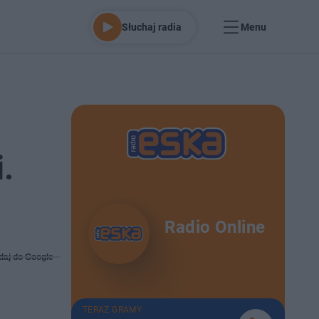
Słuchaj radia
Menu
.
Radio Online
daj do Google
TERAZ GRAMY