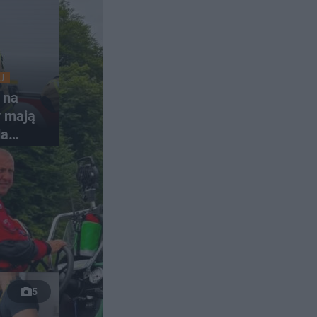
U
 na
y mają
da
nki
5