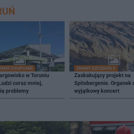
RUŃ
AMY Z KUPCAMI
ZNAMY SZCZEGÓŁY
targowisko w Toruniu
Zaskakujący projekt na
udzi coraz mniej,
Spitsbergenie. Organek 
ię problemy
wyjątkowy koncert