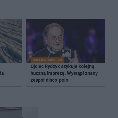
WIELKA IMPREZA
Ojciec Rydzyk szykuje kolejną
da
huczną imprezę. Wystąpi znany
zespół disco-polo