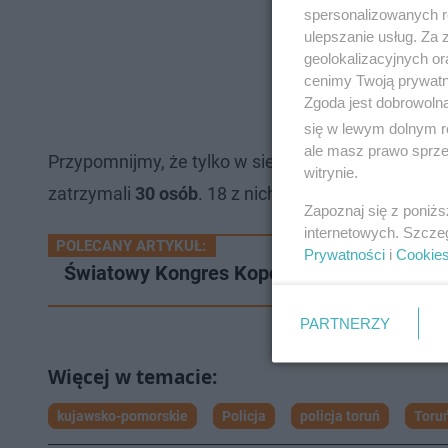
spersonalizowanych re
ulepszanie usług. Za
geolokalizacyjnych or
cenimy Twoją prywatno
Zgoda jest dobrowoln
się w lewym dolnym r
ale masz prawo sprzec
Przypomnijmy, że tylko w sierpniu 2023 roku policj
witrynie.
zatrzymali
30 osób
. 18 z nich, było poszukiwanyc
Zapoznaj się z poniż
internetowych. Szcze
POLECANY ARTYKUŁ:
Prywatności
i
Cookie
Światowy Kongres Kopernikański. Toruńsk
PARTNERZY
kujawsko-pomorskie
Policja
policja toruń
Toru