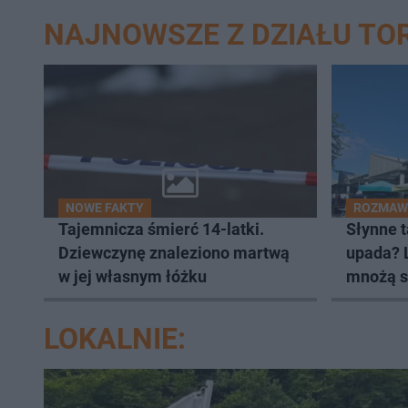
NAJNOWSZE Z DZIAŁU TO
NOWE FAKTY
ROZMAWI
Tajemnicza śmierć 14-latki.
Słynne 
Dziewczynę znaleziono martwą
upada? L
w jej własnym łóżku
mnożą s
LOKALNIE: