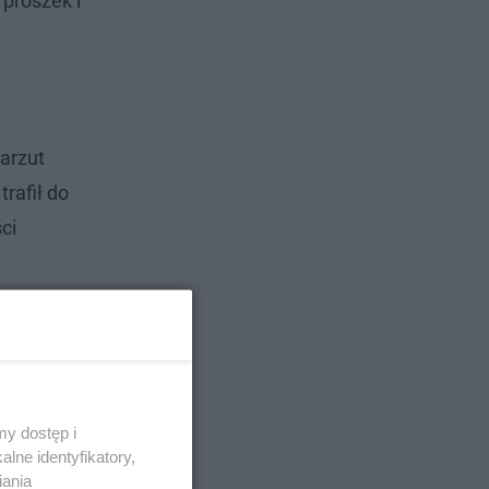
 proszek i
zarzut
rafił do
ci
y dostęp i
lne identyfikatory,
iania