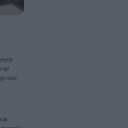
bytych
iknąć
ego oraz
cję.