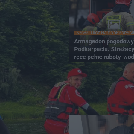
NAWAŁNICE NA PODKARPACI
Armagedon pogodowy
Podkarpaciu. Strażac
ręce pełne roboty, wo
zalewa posesje i budy