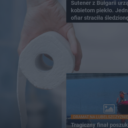
Sutener z Bułgarii urz
kobietom piekło. Jedn
ofiar straciła śledzion
DRAMAT NA LUBELSZCZYŹNI
Tragiczny finał poszu