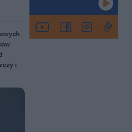
 nowych
ńców
d
zczy i