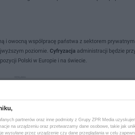
ną i owocną współpracę państwa z sektorem prywatnym.
 najwyższym poziomie.
Cyfryzacja
administracji będzie prz
ozycji Polski w Europie i na świecie.
niku,
fanych partnerów oraz inne podmioty z Grupy ZPR Media uzyskujem
cje na urządzeniu oraz przetwarzamy dane osobowe, takie jak unika
je wysyłane przez urządzenie czy dane przeglądania w celu zapewn