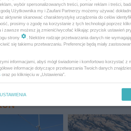
klam, wybór spersonalizowanych treści, pomiar reklam i treści, bad
 zgodą Użytkownika my i Zaufani Partnerzy możemy używać dokład
az aktywnie skanować charakterystykę urządzenia do celów identyfi
ść, prosimy o zgodę na korzystanie z tych technologii poprzez klikn
a i zawsze możesz ją zmienić/wycofać klikając przycisk ustawień pr
ogu strony
. Niektóre rodzaje przetwarzania danych nie wymagaj
amiętacie najlepsze sceny i teksty z …
iwić się takiemu przetwarzaniu. Preferencje będą miały zastosowanie
szymi informacjami, abyś mógł świadomie i komfortowo korzystać z
gółowe informacje dotyczące przetwarzania Twoich danych znajdzi
s
oraz po kliknięciu w „Ustawienia”.
USTAWIENIA
RUŃ