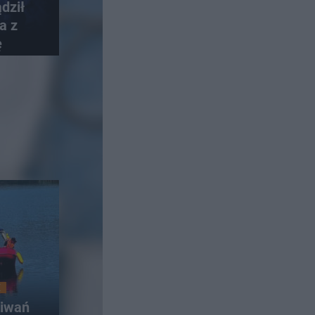
ądził
a z
ę
E
kiwań