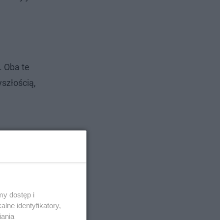
 Oba te
yszłością,
y dostęp i
lne identyfikatory,
iania