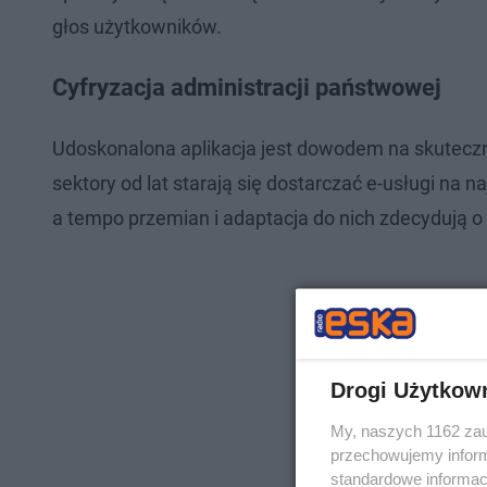
głos użytkowników.
Cyfryzacja administracji państwowej
Udoskonalona aplikacja jest dowodem na skutecz
sektory od lat starają się dostarczać e-usługi na
a tempo przemian i adaptacja do nich zdecydują o p
Drogi Użytkow
My, naszych 1162 zau
przechowujemy informa
standardowe informac