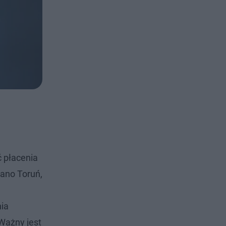
ć płacenia
ano Toruń,
nia
Ważny jest