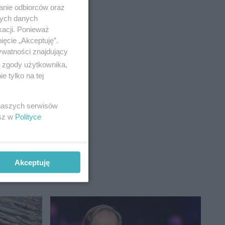
anie odbiorców oraz
nych danych
kacji. Ponieważ
ięcie „Akceptuję”.
ywatności znajdujący
ą zgody użytkownika,
 tylko na tej
 naszych serwisów
esz w
Polityce
Akceptuję