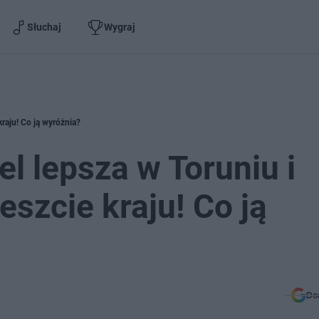
Słuchaj
Wygraj
raju! Co ją wyróżnia?
l lepsza w Toruniu i
eszcie kraju! Co ją
Do