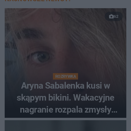
62
ROZRYWKA
Aryna Sabalenka kusi w
skąpym bikini. Wakacyjne
nagranie rozpala zmysły
fanów