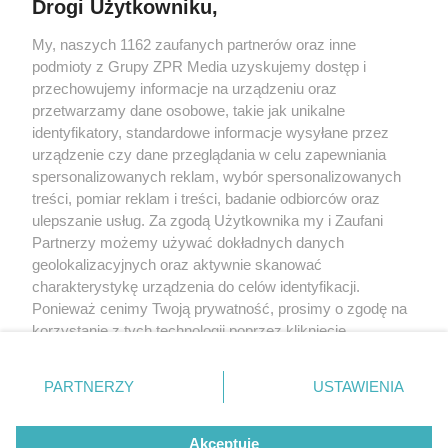
Drogi Użytkowniku,
My, naszych 1162 zaufanych partnerów oraz inne
Żaden utwór zamieszczony w serwisie nie może być powielany i
podmioty z Grupy ZPR Media uzyskujemy dostęp i
rozpowszechniany lub dalej rozpowszechniany w jakikolwiek sposób (w
tym także elektroniczny lub mechaniczny) na jakimkolwiek polu
przechowujemy informacje na urządzeniu oraz
eksploatacji w jakiejkolwiek formie, włącznie z umieszczaniem w Internecie
przetwarzamy dane osobowe, takie jak unikalne
bez pisemnej zgody właściciela praw. Jakiekolwiek użycie lub
wykorzystanie utworów w całości lub w części z naruszeniem prawa, tzn.
identyfikatory, standardowe informacje wysyłane przez
bez właściwej zgody, jest zabronione pod groźbą kary i może być ścigane
urządzenie czy dane przeglądania w celu zapewniania
prawnie.
spersonalizowanych reklam, wybór spersonalizowanych
treści, pomiar reklam i treści, badanie odbiorców oraz
ulepszanie usług. Za zgodą Użytkownika my i Zaufani
Partnerzy możemy używać dokładnych danych
geolokalizacyjnych oraz aktywnie skanować
charakterystykę urządzenia do celów identyfikacji.
O nas
Ponieważ cenimy Twoją prywatność, prosimy o zgodę na
korzystanie z tych technologii poprzez kliknięcie
Informacje prawne
„Akceptuję”. Zgoda jest dobrowolna i zawsze możesz ją
zmienić/wycofać klikając przycisk ustawień prywatności
Nasze serwisy
PARTNERZY
USTAWIENIA
znajdujący się w lewym dolnym rogu strony
. Niektóre
rodzaje przetwarzania danych nie wymagają zgody
© 2026 Grupa ZPR Media
Akceptuję
użytkownika, ale masz prawo sprzeciwić się takiemu