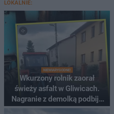
LOKALNIE:
NIEWIARYGODNE!
Wkurzony rolnik zaorał
świeży asfalt w Gliwicach.
Nagranie z demolką podbija
sieć