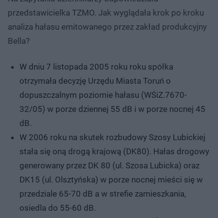
przedstawicielka TZMO. Jak wyglądała krok po kroku
analiza hałasu emitowanego przez zakład produkcyjny
Bella?
W dniu 7 listopada 2005 roku roku spółka
otrzymała decyzję Urzędu Miasta Toruń o
dopuszczalnym poziomie hałasu (WŚiZ.7670-
32/05) w porze dziennej 55 dB i w porze nocnej 45
dB.
W 2006 roku na skutek rozbudowy Szosy Lubickiej
stała się oną drogą krajową (DK80). Hałas drogowy
generowany przez DK 80 (ul. Szosa Lubicka) oraz
DK15 (ul. Olsztyńska) w porze nocnej mieści się w
przedziale 65-70 dB a w strefie zamieszkania,
osiedla do 55-60 dB.