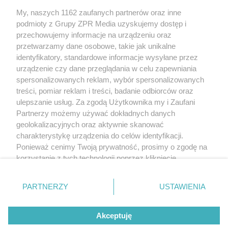
My, naszych 1162 zaufanych partnerów oraz inne
Żaden utwór zamieszczony w serwisie nie może być powielany i
podmioty z Grupy ZPR Media uzyskujemy dostęp i
rozpowszechniany lub dalej rozpowszechniany w jakikolwiek sposób (w
tym także elektroniczny lub mechaniczny) na jakimkolwiek polu
przechowujemy informacje na urządzeniu oraz
eksploatacji w jakiejkolwiek formie, włącznie z umieszczaniem w Internecie
przetwarzamy dane osobowe, takie jak unikalne
bez pisemnej zgody właściciela praw. Jakiekolwiek użycie lub
wykorzystanie utworów w całości lub w części z naruszeniem prawa, tzn.
identyfikatory, standardowe informacje wysyłane przez
bez właściwej zgody, jest zabronione pod groźbą kary i może być ścigane
urządzenie czy dane przeglądania w celu zapewniania
prawnie.
spersonalizowanych reklam, wybór spersonalizowanych
treści, pomiar reklam i treści, badanie odbiorców oraz
ulepszanie usług. Za zgodą Użytkownika my i Zaufani
Partnerzy możemy używać dokładnych danych
geolokalizacyjnych oraz aktywnie skanować
charakterystykę urządzenia do celów identyfikacji.
O nas
Ponieważ cenimy Twoją prywatność, prosimy o zgodę na
korzystanie z tych technologii poprzez kliknięcie
Informacje prawne
„Akceptuję”. Zgoda jest dobrowolna i zawsze możesz ją
zmienić/wycofać klikając przycisk ustawień prywatności
Nasze serwisy
PARTNERZY
USTAWIENIA
znajdujący się w lewym dolnym rogu strony
. Niektóre
rodzaje przetwarzania danych nie wymagają zgody
© 2026 Grupa ZPR Media
Akceptuję
użytkownika, ale masz prawo sprzeciwić się takiemu
przetwarzaniu. Preferencje będą miały zastosowanie tylko