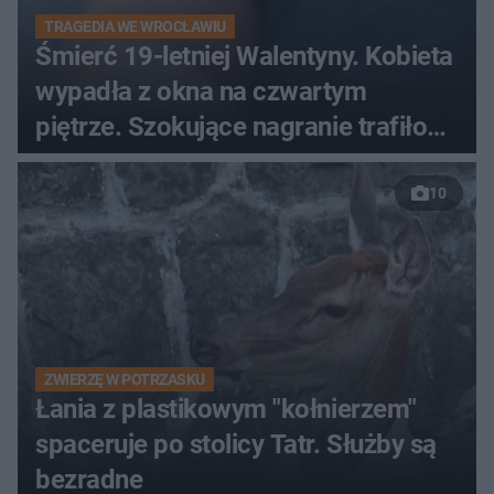
TRAGEDIA WE WROCŁAWIU
Śmierć 19-letniej Walentyny. Kobieta
wypadła z okna na czwartym
piętrze. Szokujące nagranie trafiło
do sieci
10
ZWIERZĘ W POTRZASKU
Łania z plastikowym "kołnierzem"
spaceruje po stolicy Tatr. Służby są
bezradne