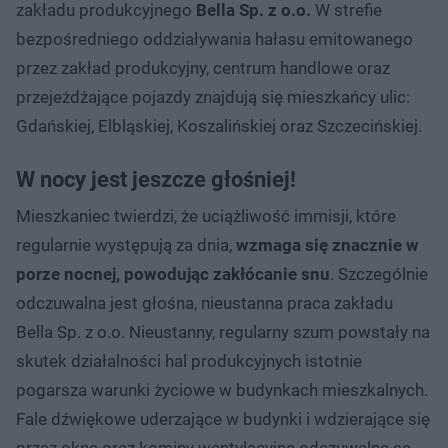
zakładu produkcyjnego
Bella Sp. z o.o.
W strefie
bezpośredniego oddziaływania hałasu emitowanego
przez zakład produkcyjny, centrum handlowe oraz
przejeżdżające pojazdy znajdują się mieszkańcy ulic:
Gdańskiej, Elbląskiej, Koszalińskiej oraz Szczecińskiej.
W nocy jest jeszcze głośniej!
Mieszkaniec twierdzi, że uciążliwość immisji, które
regularnie występują za dnia,
wzmaga się znacznie w
porze nocnej, powodując zakłócanie snu
. Szczególnie
odczuwalna jest głośna, nieustanna praca zakładu
Bella Sp. z o.o. Nieustanny, regularny szum powstały na
skutek działalności hal produkcyjnych istotnie
pogarsza warunki życiowe w budynkach mieszkalnych.
Fale dźwiękowe uderzające w budynki i wdzierające się
przez okna oraz kominy wentylacyjne odczuwalne są