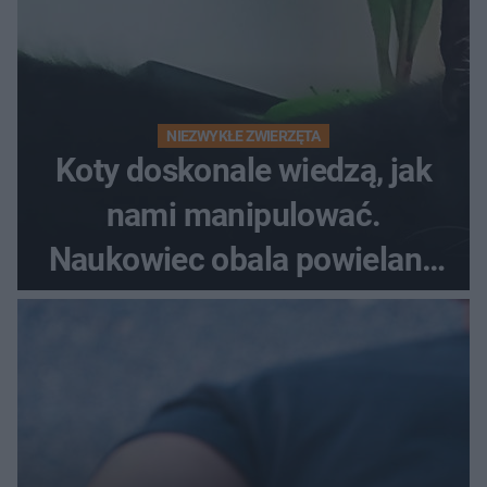
NIEZWYKŁE ZWIERZĘTA
Koty doskonale wiedzą, jak
nami manipulować.
Naukowiec obala powielane
od lat mity na ich temat