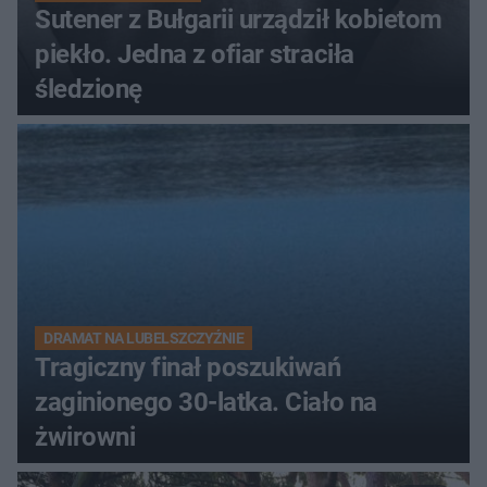
Sutener z Bułgarii urządził kobietom
piekło. Jedna z ofiar straciła
śledzionę
DRAMAT NA LUBELSZCZYŹNIE
Tragiczny finał poszukiwań
zaginionego 30-latka. Ciało na
żwirowni