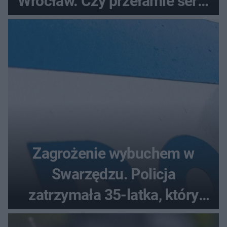
Wrocław. Czy przełamie serię
bez wygranej?
Zagrożenie wybuchem w
Swarzędzu. Policja
zatrzymała 35-latka, który
zgłosił ładunek w swoim