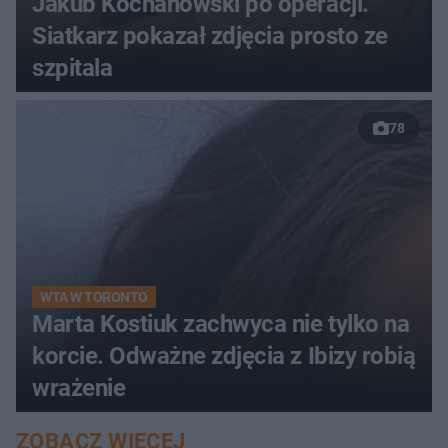
Jakub Kochanowski po operacji.
Siatkarz pokazał zdjęcia prosto ze
szpitala
78
WTA W TORONTO
Marta Kostiuk zachwyca nie tylko na
korcie. Odważne zdjęcia z Ibizy robią
wrażenie
ZOBACZ WIĘCEJ