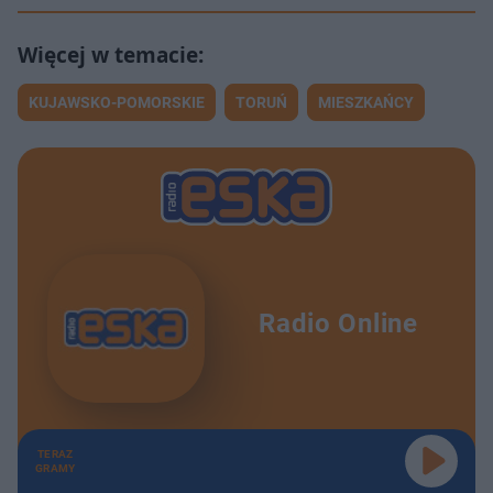
KUJAWSKO-POMORSKIE
TORUŃ
MIESZKAŃCY
Radio Online
TERAZ
GRAMY