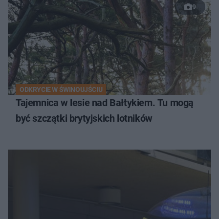
9
ODKRYCIE W ŚWINOUJŚCIU
Tajemnica w lesie nad Bałtykiem. Tu mogą
być szczątki brytyjskich lotników