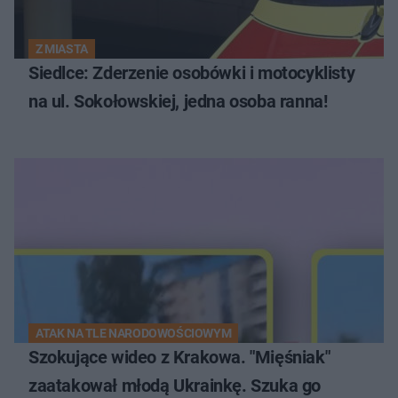
Z MIASTA
Siedlce: Zderzenie osobówki i motocyklisty
na ul. Sokołowskiej, jedna osoba ranna!
ATAK NA TLE NARODOWOŚCIOWYM
Szokujące wideo z Krakowa. "Mięśniak"
zaatakował młodą Ukrainkę. Szuka go