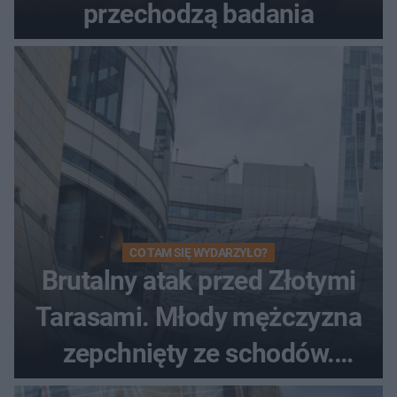
przechodzą badania
CO TAM SIĘ WYDARZYŁO?
Brutalny atak przed Złotymi
Tarasami. Młody mężczyzna
zepchnięty ze schodów.
Szokujące nagranie krąży po