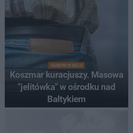
sieci
SANEPID W AKCJI
Koszmar kuracjuszy. Masowa
"jelitówka" w ośrodku nad
Bałtykiem