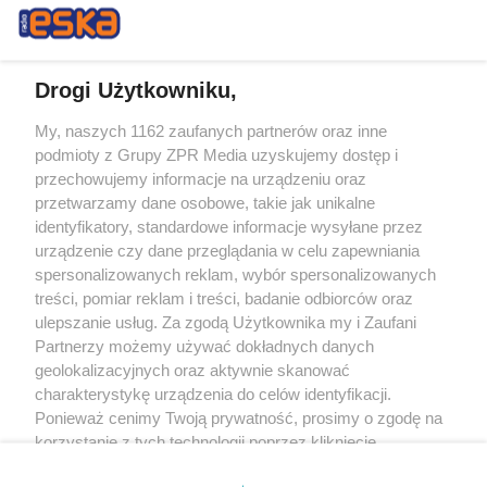
Drogi Użytkowniku,
My, naszych 1162 zaufanych partnerów oraz inne
Żaden utwór zamieszczony w serwisie nie może być powielany i
podmioty z Grupy ZPR Media uzyskujemy dostęp i
rozpowszechniany lub dalej rozpowszechniany w jakikolwiek sposób (w
tym także elektroniczny lub mechaniczny) na jakimkolwiek polu
przechowujemy informacje na urządzeniu oraz
eksploatacji w jakiejkolwiek formie, włącznie z umieszczaniem w Internecie
przetwarzamy dane osobowe, takie jak unikalne
bez pisemnej zgody właściciela praw. Jakiekolwiek użycie lub
wykorzystanie utworów w całości lub w części z naruszeniem prawa, tzn.
identyfikatory, standardowe informacje wysyłane przez
bez właściwej zgody, jest zabronione pod groźbą kary i może być ścigane
urządzenie czy dane przeglądania w celu zapewniania
prawnie.
spersonalizowanych reklam, wybór spersonalizowanych
treści, pomiar reklam i treści, badanie odbiorców oraz
ulepszanie usług. Za zgodą Użytkownika my i Zaufani
Partnerzy możemy używać dokładnych danych
geolokalizacyjnych oraz aktywnie skanować
charakterystykę urządzenia do celów identyfikacji.
O nas
Ponieważ cenimy Twoją prywatność, prosimy o zgodę na
korzystanie z tych technologii poprzez kliknięcie
Informacje prawne
„Akceptuję”. Zgoda jest dobrowolna i zawsze możesz ją