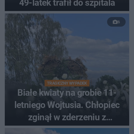
49-latek trafił do szpitala
6
TRAGICZNY WYPADEK
Białe kwiaty na grobie 11-
letniego Wojtusia. Chłopiec
zginął w zderzeniu z
kombajnem