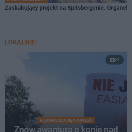
Zaskakujący projekt na Spitsbergenie. Organek
LOKALNIE:
22
NIEKOŃCZĄCA SIĘ OPOWIEŚĆ
Znów awantura o konie nad