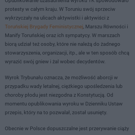
Opublikowanie uzasadnienia wyroku TK spowodowało
protesty w całym kraju. W Toruniu swój sprzeciw
wykrzyczały na ulicach aktywistki i aktywiści z
Toruńskiej Brygady Feministycznej
, Marszu Równości i
Manify Toruńskiej oraz ich sympatycy. W marszach
biorą udział też osoby, które nie należą do żadnego
stowarzyszenia, organizacji, itp., ale w ten sposób chcą
wyrazić swój gniew i żal wobec decydentów.
Wyrok Trybunału oznacza, że możliwość aborcji w
przypadku wady letalnej, ciężkiego upośledzenia lub
choroby płodu jest niezgodna z Konstytucją. Od
momentu opublikowania wyroku w Dzienniku Ustaw
przepis, który na to pozwalał, został usunięty.
Obecnie w Polsce dopuszczalne jest przerywanie ciąży