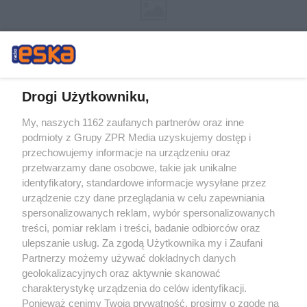
Drogi Użytkowniku,
My, naszych 1162 zaufanych partnerów oraz inne
Żaden utwór zamieszczony w serwisie nie może być powielany i
podmioty z Grupy ZPR Media uzyskujemy dostęp i
rozpowszechniany lub dalej rozpowszechniany w jakikolwiek sposób (w
tym także elektroniczny lub mechaniczny) na jakimkolwiek polu
przechowujemy informacje na urządzeniu oraz
eksploatacji w jakiejkolwiek formie, włącznie z umieszczaniem w Internecie
przetwarzamy dane osobowe, takie jak unikalne
bez pisemnej zgody właściciela praw. Jakiekolwiek użycie lub
wykorzystanie utworów w całości lub w części z naruszeniem prawa, tzn.
identyfikatory, standardowe informacje wysyłane przez
bez właściwej zgody, jest zabronione pod groźbą kary i może być ścigane
urządzenie czy dane przeglądania w celu zapewniania
prawnie.
spersonalizowanych reklam, wybór spersonalizowanych
treści, pomiar reklam i treści, badanie odbiorców oraz
ulepszanie usług. Za zgodą Użytkownika my i Zaufani
Partnerzy możemy używać dokładnych danych
geolokalizacyjnych oraz aktywnie skanować
charakterystykę urządzenia do celów identyfikacji.
O nas
Ponieważ cenimy Twoją prywatność, prosimy o zgodę na