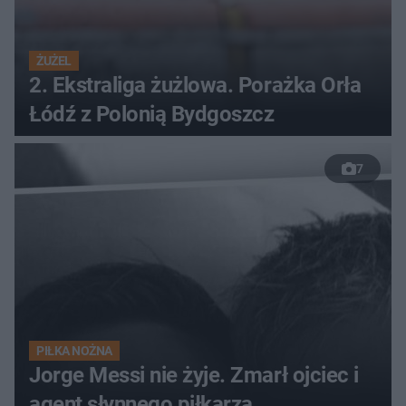
ŻUŻEL
2. Ekstraliga żużlowa. Porażka Orła
Łódź z Polonią Bydgoszcz
7
PIŁKA NOŻNA
Jorge Messi nie żyje. Zmarł ojciec i
agent słynnego piłkarza