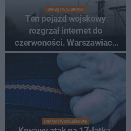
SPRZĘT WOJSKOWY
Ten pojazd wojskowy
rozgrzał internet do
czerwoności. Warszawiacy
pytali, czy to Mad Max!
DRAMAT W GOLENIOWIE
Krwawy atak na 17-latka.