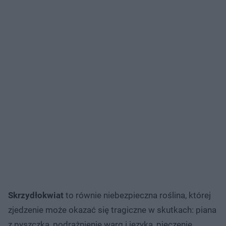
Skrzydłokwiat
to równie niebezpieczna roślina, której
zjedzenie może okazać się tragiczne w skutkach: piana
z pyszczka, podrażnienie warg i języka, pieczenie