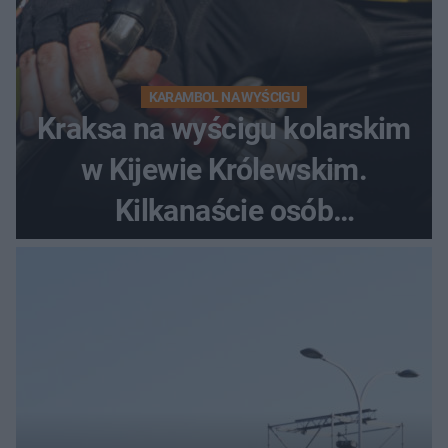
KARAMBOL NA WYŚCIGU
Kraksa na wyścigu kolarskim
w Kijewie Królewskim.
Kilkanaście osób
poszkodowanych, lądował
śmigłowiec LPR