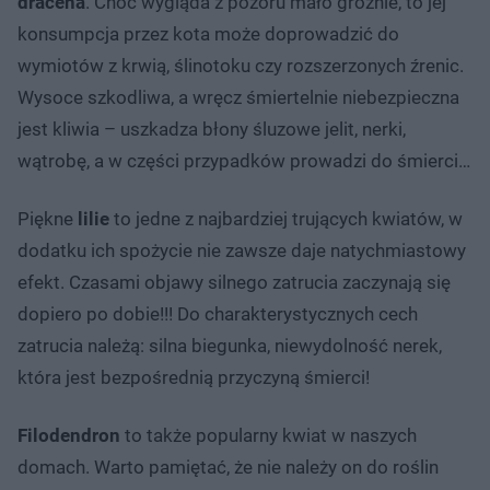
dracena
. Choć wygląda z pozoru mało groźnie, to jej
konsumpcja przez kota może doprowadzić do
wymiotów z krwią, ślinotoku czy rozszerzonych źrenic.
Wysoce szkodliwa, a wręcz śmiertelnie niebezpieczna
jest kliwia – uszkadza błony śluzowe jelit, nerki,
wątrobę, a w części przypadków prowadzi do śmierci…
Piękne
lilie
to jedne z najbardziej trujących kwiatów, w
dodatku ich spożycie nie zawsze daje natychmiastowy
efekt. Czasami objawy silnego zatrucia zaczynają się
dopiero po dobie!!! Do charakterystycznych cech
zatrucia należą: silna biegunka, niewydolność nerek,
która jest bezpośrednią przyczyną śmierci!
Filodendron
to także popularny kwiat w naszych
domach. Warto pamiętać, że nie należy on do roślin