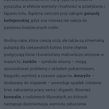
pyszczka, w efekcie wymioty i trudności w przełykaniu i
łapaniu tchu. Bądźmy ostrożni przy zakupie
gwiazdy
betlejemskiej
, gdyż ona również nie należy do
panteonu bezpiecznych roślin.
Rośliny cięte, które cieszą oczy, ale także są śmiertelną
pułapką dla ciekawskich kotów, które chętnie
podgryzają liście i kwiatostany malowniczo włożone w
wazon to:
żonkile
– symbole wiosny – mogą
spowodować problemy z układem pokarmowym,
biegunki, wymioty a czasem zaparcia.
Amarylis
–
dodawany do wiązanek – powoduje spadek ciśnienia
krwi, zaburzenia pracy serca i drgawki. Również
konwalie
, z rodzinnych liliowatych, po których
następuje dezorientacja, wymioty, zaburzenia