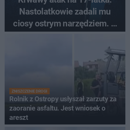
Nastolatkowie zadali mu
ciosy ostrym narzędziem. O
ich losach zdecyduje sąd
rodzinny
ZNISZCZENIE DROGI
Rolnik z Ostropy usłyszał zarzuty za
zaoranie asfaltu. Jest wniosek o
areszt