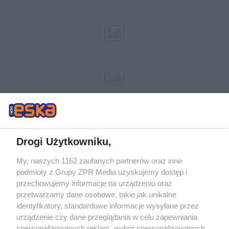
Drogi Użytkowniku,
My, naszych 1162 zaufanych partnerów oraz inne
Żaden utwór zamieszczony w serwisie nie może być powielany i
podmioty z Grupy ZPR Media uzyskujemy dostęp i
rozpowszechniany lub dalej rozpowszechniany w jakikolwiek sposób (w
tym także elektroniczny lub mechaniczny) na jakimkolwiek polu
przechowujemy informacje na urządzeniu oraz
eksploatacji w jakiejkolwiek formie, włącznie z umieszczaniem w Internecie
przetwarzamy dane osobowe, takie jak unikalne
bez pisemnej zgody właściciela praw. Jakiekolwiek użycie lub
wykorzystanie utworów w całości lub w części z naruszeniem prawa, tzn.
identyfikatory, standardowe informacje wysyłane przez
bez właściwej zgody, jest zabronione pod groźbą kary i może być ścigane
urządzenie czy dane przeglądania w celu zapewniania
prawnie.
spersonalizowanych reklam, wybór spersonalizowanych