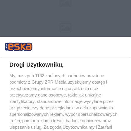
Drogi Użytkowniku,
My, naszych 1162 zaufanych partnerów oraz inne
Żaden utwór zamieszczony w serwisie nie może być powielany i
podmioty z Grupy ZPR Media uzyskujemy dostęp i
rozpowszechniany lub dalej rozpowszechniany w jakikolwiek sposób (w
tym także elektroniczny lub mechaniczny) na jakimkolwiek polu
przechowujemy informacje na urządzeniu oraz
eksploatacji w jakiejkolwiek formie, włącznie z umieszczaniem w Internecie
przetwarzamy dane osobowe, takie jak unikalne
bez pisemnej zgody właściciela praw. Jakiekolwiek użycie lub
identyfikatory, standardowe informacje wysyłane przez
wykorzystanie utworów w całości lub w części z naruszeniem prawa, tzn.
bez właściwej zgody, jest zabronione pod groźbą kary i może być ścigane
urządzenie czy dane przeglądania w celu zapewniania
prawnie.
spersonalizowanych reklam, wybór spersonalizowanych
treści, pomiar reklam i treści, badanie odbiorców oraz
ulepszanie usług. Za zgodą Użytkownika my i Zaufani