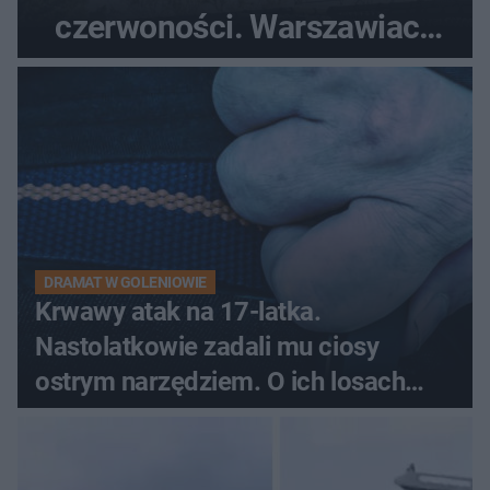
czerwoności. Warszawiacy
pytali, czy to Mad Max!
DRAMAT W GOLENIOWIE
Krwawy atak na 17-latka.
Nastolatkowie zadali mu ciosy
ostrym narzędziem. O ich losach
zdecyduje sąd rodzinny