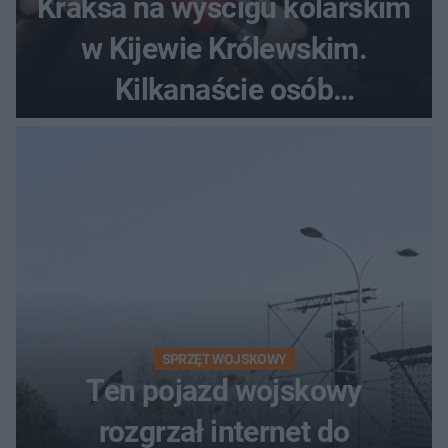
Kraksa na wyścigu kolarskim
w Kijewie Królewskim.
Kilkanaście osób
poszkodowanych, lądował
śmigłowiec LPR
SPRZĘT WOJSKOWY
Ten pojazd wojskowy
rozgrzał internet do