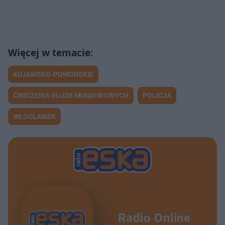
KUJAWSKO-POMORSKIE
ĆWICZENIA SŁUŻB MUNDUROWYCH
POLICJA
WŁOCŁAWEK
Radio Online