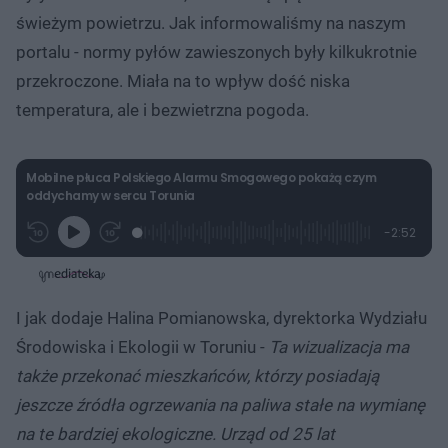
świeżym powietrzu. Jak informowaliśmy na naszym
portalu - normy pyłów zawieszonych były kilkukrotnie
przekroczone. Miała na to wpływ dość niska
temperatura, ale i bezwietrzna pogoda.
Mobilne płuca Polskiego Alarmu Smogowego pokażą czym
oddychamy w sercu Torunia
L
P
P
P
-
2:52
G
o
r
r
o
z
r
a
z
z
o
a
d
e
e
s
j
t
e
w
w
a
d
i
i
ł
:
ń
ń
y
I jak dodaje Halina Pomianowska, dyrektorka Wydziału
c
8
1
1
z
.
0
0
a
Środowiska i Ekologii w Toruniu -
Ta wizualizacja ma
s
6
s
s
Â
9
d
d
także przekonać mieszkańców, którzy posiadają
%
o
o
t
p
jeszcze źródła ogrzewania na paliwa stałe na wymianę
u
r
ł
z
na te bardziej ekologiczne. Urząd od 25 lat
u
o