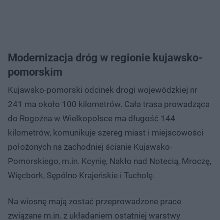
Modernizacja dróg w regionie kujawsko-
pomorskim
Kujawsko-pomorski odcinek drogi wojewódzkiej nr
241 ma około 100 kilometrów. Cała trasa prowadząca
do Rogoźna w Wielkopolsce ma długość 144
kilometrów, komunikuje szereg miast i miejscowości
położonych na zachodniej ścianie Kujawsko-
Pomorskiego, m.in. Kcynię, Nakło nad Notecią, Mroczę,
Więcbork, Sępólno Krajeńskie i Tucholę.
Na wiosnę mają zostać przeprowadzone prace
związane m.in. z układaniem ostatniej warstwy