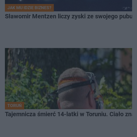
JAK MU IDZIE BIZNES?
Sławomir Mentzen liczy zyski ze swojego pubu.
TORUŃ
Tajemnicza śmierć 14-latki w Toruniu. Ciało zna