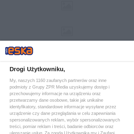
Drogi Użytkowniku,
My, naszych 1160 zaufanych partnerów oraz inne
Żaden utwór zamieszczony w serwisie nie może być powielany i
podmioty z Grupy ZPR Media uzyskujemy dostęp i
rozpowszechniany lub dalej rozpowszechniany w jakikolwiek sposób (w
tym także elektroniczny lub mechaniczny) na jakimkolwiek polu
przechowujemy informacje na urządzeniu oraz
eksploatacji w jakiejkolwiek formie, włącznie z umieszczaniem w Internecie
przetwarzamy dane osobowe, takie jak unikalne
bez pisemnej zgody właściciela praw. Jakiekolwiek użycie lub
wykorzystanie utworów w całości lub w części z naruszeniem prawa, tzn.
identyfikatory, standardowe informacje wysyłane przez
bez właściwej zgody, jest zabronione pod groźbą kary i może być ścigane
urządzenie czy dane przeglądania w celu zapewniania
prawnie.
spersonalizowanych reklam, wybór spersonalizowanych
treści, pomiar reklam i treści, badanie odbiorców oraz
ulepszanie usług. Za zgodą Użytkownika my i Zaufani