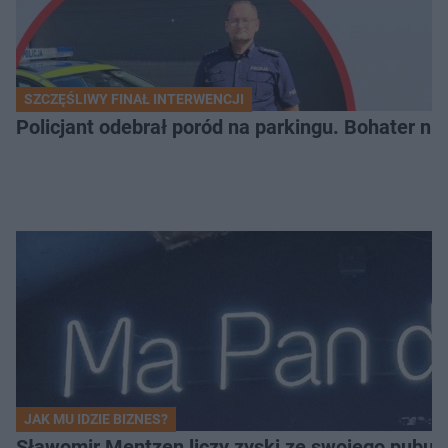
SZCZĘŚLIWY FINAŁ INTERWENCJI
Policjant odebrał poród na parkingu. Bohater ni
JAK MU IDZIE BIZNES?
Sławomir Mentzen liczy zyski ze swojego pubu.