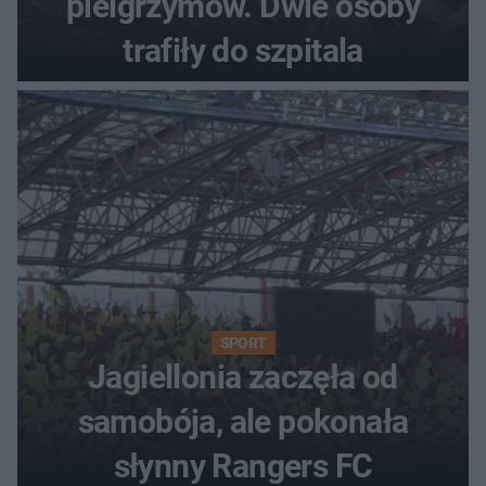
pielgrzymów. Dwie osoby
trafiły do szpitala
SPORT
Jagiellonia zaczęła od
samobója, ale pokonała
słynny Rangers FC