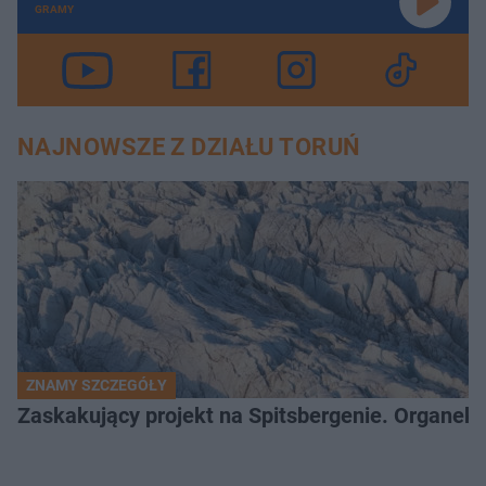
GRAMY
NAJNOWSZE Z DZIAŁU TORUŃ
ZNAMY SZCZEGÓŁY
Zaskakujący projekt na Spitsbergenie. Organek