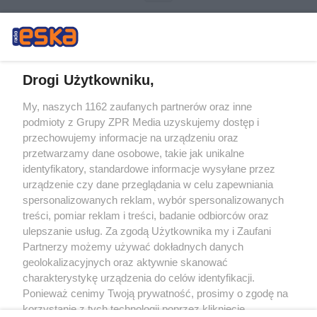
Drogi Użytkowniku,
My, naszych 1162 zaufanych partnerów oraz inne
Żaden utwór zamieszczony w serwisie nie może być powielany i
podmioty z Grupy ZPR Media uzyskujemy dostęp i
rozpowszechniany lub dalej rozpowszechniany w jakikolwiek sposób (w
tym także elektroniczny lub mechaniczny) na jakimkolwiek polu
przechowujemy informacje na urządzeniu oraz
eksploatacji w jakiejkolwiek formie, włącznie z umieszczaniem w Internecie
przetwarzamy dane osobowe, takie jak unikalne
bez pisemnej zgody właściciela praw. Jakiekolwiek użycie lub
wykorzystanie utworów w całości lub w części z naruszeniem prawa, tzn.
identyfikatory, standardowe informacje wysyłane przez
bez właściwej zgody, jest zabronione pod groźbą kary i może być ścigane
urządzenie czy dane przeglądania w celu zapewniania
prawnie.
spersonalizowanych reklam, wybór spersonalizowanych
treści, pomiar reklam i treści, badanie odbiorców oraz
ulepszanie usług. Za zgodą Użytkownika my i Zaufani
Partnerzy możemy używać dokładnych danych
geolokalizacyjnych oraz aktywnie skanować
charakterystykę urządzenia do celów identyfikacji.
O nas
Ponieważ cenimy Twoją prywatność, prosimy o zgodę na
korzystanie z tych technologii poprzez kliknięcie