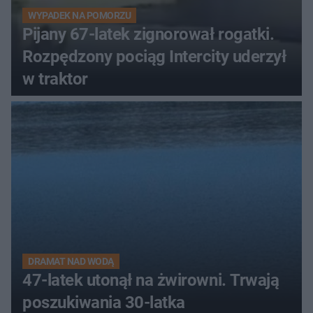
WYPADEK NA POMORZU
Pijany 67-latek zignorował rogatki.
Rozpędzony pociąg Intercity uderzył
w traktor
DRAMAT NAD WODĄ
47-latek utonął na żwirowni. Trwają
poszukiwania 30-latka