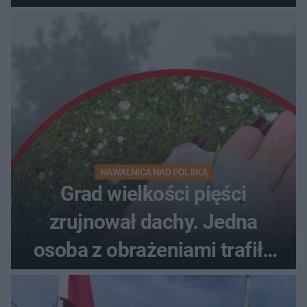
NAWAŁNICA NAD POLSKĄ
Grad wielkości pięści
zrujnował dachy. Jedna
osoba z obrażeniami trafiła
do szpitala