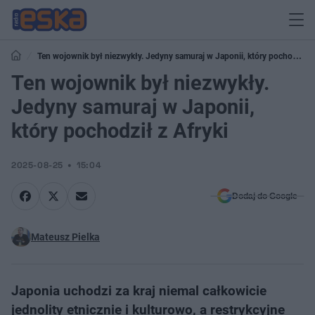
Ten wojownik był niezwykły. Jedyny samuraj w Japonii, który pochodził
z Afryki
Ten wojownik był niezwykły.
Jedyny samuraj w Japonii,
który pochodził z Afryki
2025-08-25
15:04
Dodaj do Google
Mateusz Pielka
Japonia uchodzi za kraj niemal całkowicie
jednolity etnicznie i kulturowo, a restrykcyjne