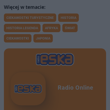
CIEKAWOSTKI TURYSTYCZNE
HISTORIA
HISTORIA LEGENDA
AFRYKA
ŚWIAT
CIEKAWOSTKI
JAPONIA
Radio Online