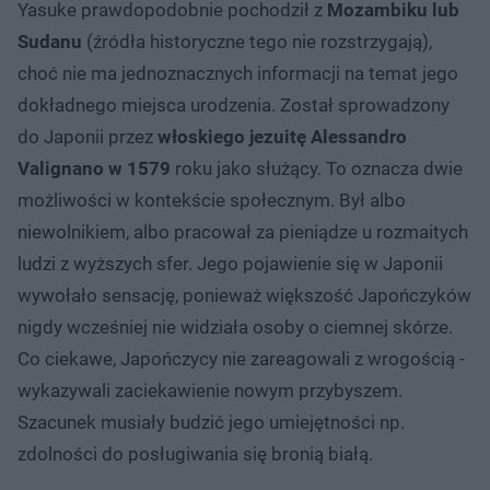
Yasuke prawdopodobnie pochodził z
Mozambiku lub
Sudanu
(źródła historyczne tego nie rozstrzygają),
choć nie ma jednoznacznych informacji na temat jego
dokładnego miejsca urodzenia. Został sprowadzony
do Japonii przez
włoskiego jezuitę Alessandro
Valignano w 1579
roku jako służący. To oznacza dwie
możliwości w kontekście społecznym. Był albo
niewolnikiem, albo pracował za pieniądze u rozmaitych
ludzi z wyższych sfer. Jego pojawienie się w Japonii
wywołało sensację, ponieważ większość Japończyków
nigdy wcześniej nie widziała osoby o ciemnej skórze.
Co ciekawe, Japończycy nie zareagowali z wrogością -
wykazywali zaciekawienie nowym przybyszem.
Szacunek musiały budzić jego umiejętności np.
zdolności do posługiwania się bronią białą.