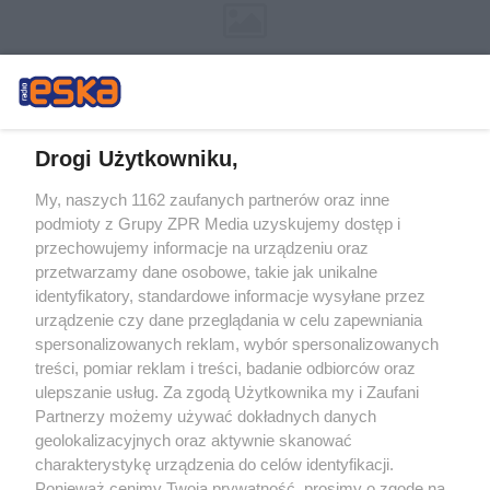
Drogi Użytkowniku,
My, naszych 1162 zaufanych partnerów oraz inne
Żaden utwór zamieszczony w serwisie nie może być powielany i
podmioty z Grupy ZPR Media uzyskujemy dostęp i
rozpowszechniany lub dalej rozpowszechniany w jakikolwiek sposób (w
tym także elektroniczny lub mechaniczny) na jakimkolwiek polu
przechowujemy informacje na urządzeniu oraz
eksploatacji w jakiejkolwiek formie, włącznie z umieszczaniem w Internecie
przetwarzamy dane osobowe, takie jak unikalne
bez pisemnej zgody właściciela praw. Jakiekolwiek użycie lub
wykorzystanie utworów w całości lub w części z naruszeniem prawa, tzn.
identyfikatory, standardowe informacje wysyłane przez
bez właściwej zgody, jest zabronione pod groźbą kary i może być ścigane
urządzenie czy dane przeglądania w celu zapewniania
prawnie.
spersonalizowanych reklam, wybór spersonalizowanych
treści, pomiar reklam i treści, badanie odbiorców oraz
ulepszanie usług. Za zgodą Użytkownika my i Zaufani
Partnerzy możemy używać dokładnych danych
geolokalizacyjnych oraz aktywnie skanować
charakterystykę urządzenia do celów identyfikacji.
O nas
Ponieważ cenimy Twoją prywatność, prosimy o zgodę na