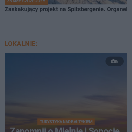
ZNAMY SZCZEGÓŁY
Zaskakujący projekt na Spitsbergenie. Organek
LOKALNIE:
6
TURYSTYKA NAD BAŁTYKIEM
Zapomnij o Mielnie i Sopocie.