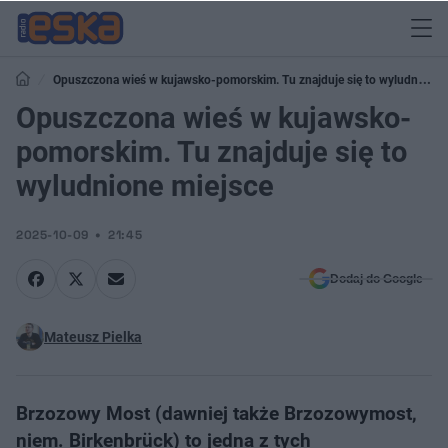
Opuszczona wieś w kujawsko-pomorskim. Tu znajduje się to wyludnione
miejsce
Opuszczona wieś w kujawsko-
pomorskim. Tu znajduje się to
wyludnione miejsce
2025-10-09
21:45
Dodaj do Google
Mateusz Pielka
Brzozowy Most (dawniej także Brzozowymost,
niem. Birkenbrück) to jedna z tych