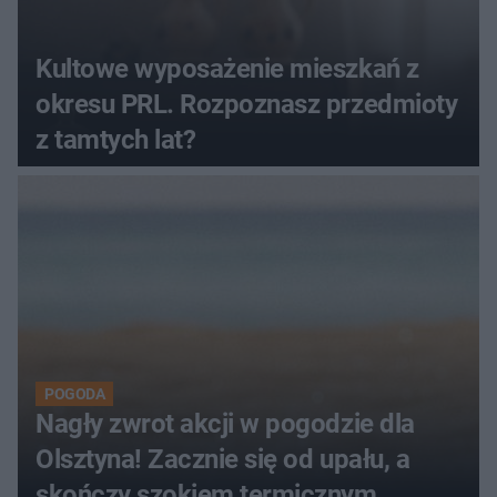
Kultowe wyposażenie mieszkań z
okresu PRL. Rozpoznasz przedmioty
z tamtych lat?
POGODA
Nagły zwrot akcji w pogodzie dla
Olsztyna! Zacznie się od upału, a
skończy szokiem termicznym