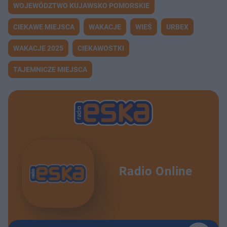
WOJEWÓDZTWO KUJAWSKO POMORSKIE
CIEKAWE MIEJSCA
WAKACJE
WIEŚ
URBEX
WAKACJE 2025
CIEKAWOSTKI
TAJEMNICZE MIEJSCA
Radio Online