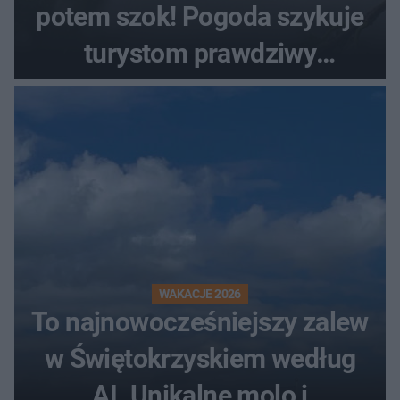
potem szok! Pogoda szykuje
turystom prawdziwy
rollercoaster
WAKACJE 2026
To najnowocześniejszy zalew
w Świętokrzyskiem według
AI. Unikalne molo i