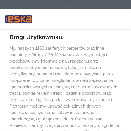
Drogi Użytkowniku,
My, naszych 1160 zaufanych partnerów oraz inne
Żaden utwór zamieszczony w serwisie nie może być powielany i
podmioty z Grupy ZPR Media uzyskujemy dostęp i
rozpowszechniany lub dalej rozpowszechniany w jakikolwiek sposób (w
tym także elektroniczny lub mechaniczny) na jakimkolwiek polu
przechowujemy informacje na urządzeniu oraz
eksploatacji w jakiejkolwiek formie, włącznie z umieszczaniem w Internecie
przetwarzamy dane osobowe, takie jak unikalne
bez pisemnej zgody właściciela praw. Jakiekolwiek użycie lub
wykorzystanie utworów w całości lub w części z naruszeniem prawa, tzn.
identyfikatory, standardowe informacje wysyłane przez
bez właściwej zgody, jest zabronione pod groźbą kary i może być ścigane
urządzenie czy dane przeglądania w celu zapewniania
prawnie.
spersonalizowanych reklam, wybór spersonalizowanych
treści, pomiar reklam i treści, badanie odbiorców oraz
ulepszanie usług. Za zgodą Użytkownika my i Zaufani
Partnerzy możemy używać dokładnych danych
geolokalizacyjnych oraz aktywnie skanować
charakterystykę urządzenia do celów identyfikacji.
O nas
Ponieważ cenimy Twoją prywatność, prosimy o zgodę na