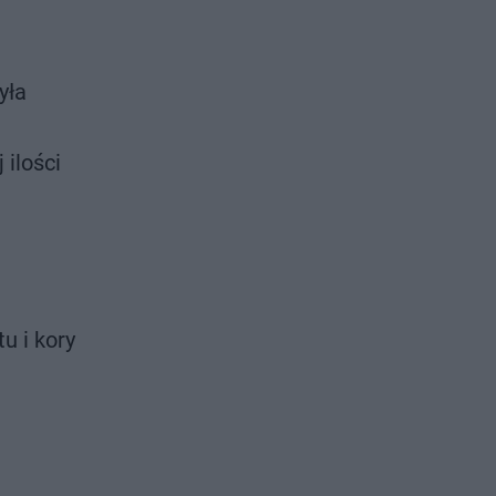
yła
 ilości
u i kory