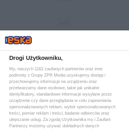
Drogi Użytkowniku,
My, naszych 1162 zaufanych partnerów oraz inne
Żaden utwór zamieszczony w serwisie nie może być powielany i
podmioty z Grupy ZPR Media uzyskujemy dostęp i
rozpowszechniany lub dalej rozpowszechniany w jakikolwiek sposób (w
tym także elektroniczny lub mechaniczny) na jakimkolwiek polu
przechowujemy informacje na urządzeniu oraz
eksploatacji w jakiejkolwiek formie, włącznie z umieszczaniem w Internecie
przetwarzamy dane osobowe, takie jak unikalne
bez pisemnej zgody właściciela praw. Jakiekolwiek użycie lub
wykorzystanie utworów w całości lub w części z naruszeniem prawa, tzn.
identyfikatory, standardowe informacje wysyłane przez
bez właściwej zgody, jest zabronione pod groźbą kary i może być ścigane
urządzenie czy dane przeglądania w celu zapewniania
prawnie.
spersonalizowanych reklam, wybór spersonalizowanych
treści, pomiar reklam i treści, badanie odbiorców oraz
ulepszanie usług. Za zgodą Użytkownika my i Zaufani
Partnerzy możemy używać dokładnych danych