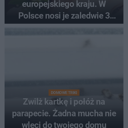
europejskiego kraju. W
Polsce nosi je zaledwie 3
kobiety
DOMOWE TRIKI
Zwilż kartkę i połóż na
parapecie. Żadna mucha nie
wleci do twojego domu