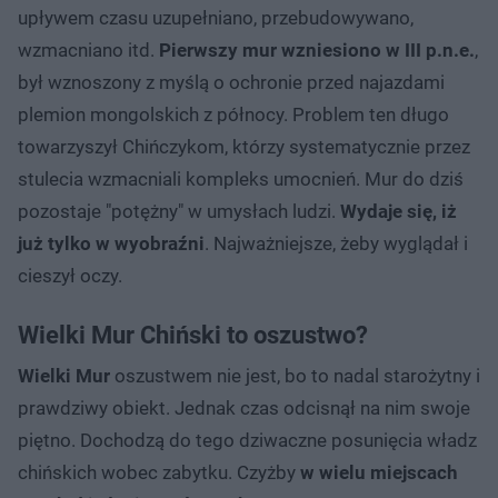
upływem czasu uzupełniano, przebudowywano,
wzmacniano itd.
Pierwszy mur wzniesiono w III p.n.e.
,
był wznoszony z myślą o ochronie przed najazdami
plemion mongolskich z północy. Problem ten długo
towarzyszył Chińczykom, którzy systematycznie przez
stulecia wzmacniali kompleks umocnień. Mur do dziś
pozostaje "potężny" w umysłach ludzi.
Wydaje się, iż
już tylko w wyobraźni
. Najważniejsze, żeby wyglądał i
cieszył oczy.
Wielki Mur Chiński to oszustwo?
Wielki Mur
oszustwem nie jest, bo to nadal starożytny i
prawdziwy obiekt. Jednak czas odcisnął na nim swoje
piętno. Dochodzą do tego dziwaczne posunięcia władz
chińskich wobec zabytku. Czyżby
w wielu miejscach