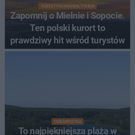
TURYSTYKA NAD BAŁTYKIEM
Zapomnij o Mielnie i Sopocie.
Ten polski kurort to
prawdziwy hit wśród turystów
CIEKAWOSTKA
To najpiękniejsza plaża w