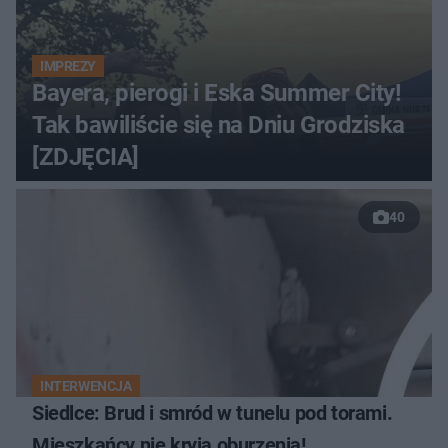
IMPREZY
Bayera, pierogi i Eska Summer City!
Tak bawiliście się na Dniu Grodziska
[ZDJĘCIA]
40
INTERWENCJA
Siedlce: Brud i smród w tunelu pod torami.
Mieszkańcy nie kryją oburzenia!