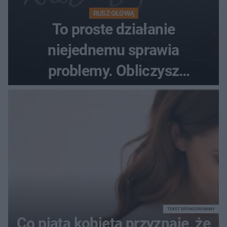
RUSZ GŁOWĄ
To proste działanie
niejednemu sprawia
problemy. Obliczysz
poprawnie, ile to jest
72+7×7−7×5=?
TEKST SPONSOROWANY
Co piąta kobieta przyznaje, że