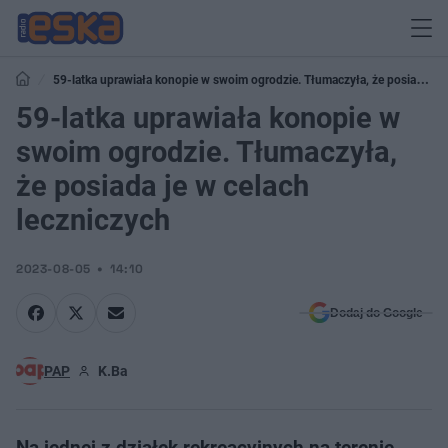
59-latka uprawiała konopie w swoim ogrodzie. Tłumaczyła, że posiada je
w celach leczniczych
59-latka uprawiała konopie w
swoim ogrodzie. Tłumaczyła,
że posiada je w celach
leczniczych
2023-08-05
14:10
Dodaj do Google
PAP
K.Ba
Na jednej z działek rekreacyjnych na terenie