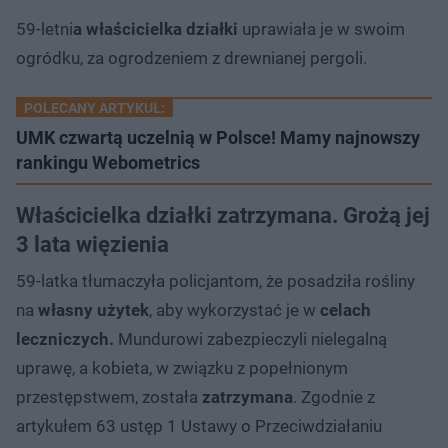
59-letni
a właścicielka działki
uprawiała je w swoim
ogródku, za ogrodzeniem z drewnianej pergoli.
POLECANY ARTYKUŁ:
UMK czwartą uczelnią w Polsce! Mamy najnowszy
rankingu Webometrics
Właścicielka działki zatrzymana. Grożą jej
3 lata więzienia
59-latka tłumaczyła policjantom, że posadziła rośliny
na
własny użytek
, aby wykorzystać je w
celach
leczniczych.
Mundurowi zabezpieczyli nielegalną
uprawę, a kobieta, w związku z popełnionym
przestępstwem, została
zatrzymana
. Zgodnie z
artykułem 63 ustęp 1 Ustawy o Przeciwdziałaniu