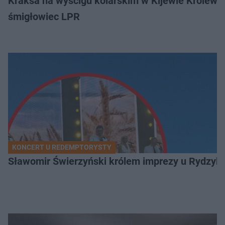
Kraksa na wyścigu kolarskim w Kijewie Królews
śmigłowiec LPR
KONCERT U REDEMPTORYSTY
Sławomir Świerzyński królem imprezy u Rydzyka.