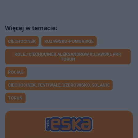
CIECHOCINEK
KUJAWSKO-POMORSKIE
KOLEJ CIECHOCINEK ALEKSANDRÓW KUJAWSKI, PKP,
TORUŃ
POCIĄG
CIECHOCINEK, FESTIWALE, UZDROWISKO, SOLANKI
TORUŃ