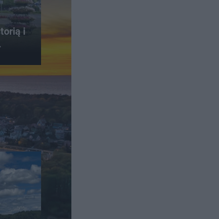
orią i
.