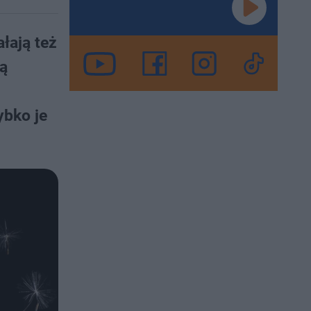
łają też
ją
ybko je