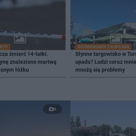
AKTY
ROZMAWIAMY Z KUPCAMI
za śmierć 14-latki.
Słynne targowisko w Tor
ynę znaleziono martwą
upada? Ludzi coraz mnie
łasnym łóżku
mnożą się problemy
6