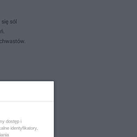
się sól
yń.
a chwastów.
y dostęp i
lne identyfikatory,
iania