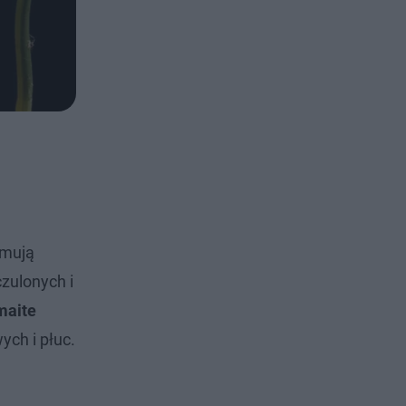
jmują
czulonych i
maite
ych i płuc.