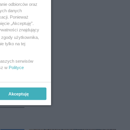
anie odbiorców oraz
nych danych
 nią
kacji. Ponieważ
ięcie „Akceptuję”.
 stosować
ywatności znajdujący
ą zgody użytkownika,
 tylko na tej
 naszych serwisów
esz w
Polityce
Akceptuję