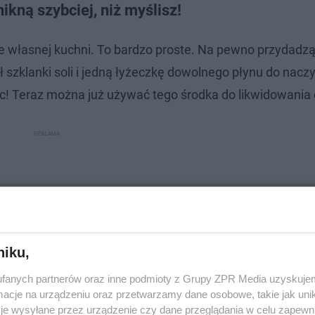
nikną szybciej, niż myślisz!
we własnej kuchni. To bardzo proste. Na pewno przydadzą 
ół szklanki soli i jedną łyżeczkę dowolnego płynu do nacz
ec! Teraz można już używać tego środka do likwidowani
niku,
fanych partnerów oraz inne podmioty z Grupy ZPR Media uzyskujem
cje na urządzeniu oraz przetwarzamy dane osobowe, takie jak unika
je wysyłane przez urządzenie czy dane przeglądania w celu zapewn