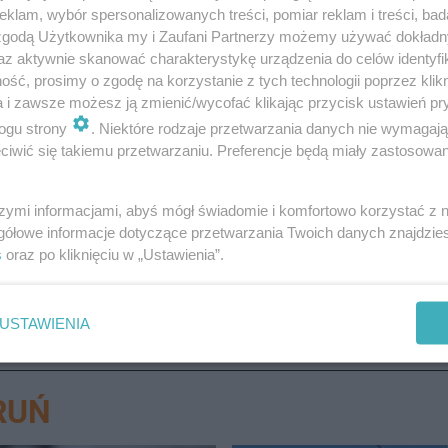
klam, wybór spersonalizowanych treści, pomiar reklam i treści, bad
 zgodą Użytkownika my i Zaufani Partnerzy możemy używać dokład
etod są m.in. soda oczyszczona. Wystarczy, że posypiesz
az aktywnie skanować charakterystykę urządzenia do celów identyfi
ść, prosimy o zgodę na korzystanie z tych technologii poprzez klikn
e działa też
miks wódki
(2 kieliszki) z wodą. Można też
a i zawsze możesz ją zmienić/wycofać klikając przycisk ustawień pr
ogu strony
. Niektóre rodzaje przetwarzania danych nie wymagaj
iwić się takiemu przetwarzaniu. Preferencje będą miały zastosowanie
niają konkretne upodobania żywieniowe!
szymi informacjami, abyś mógł świadomie i komfortowo korzystać z
gółowe informacje dotyczące przetwarzania Twoich danych znajdzi
s
oraz po kliknięciu w „Ustawienia”.
USTAWIENIA
RUŃ