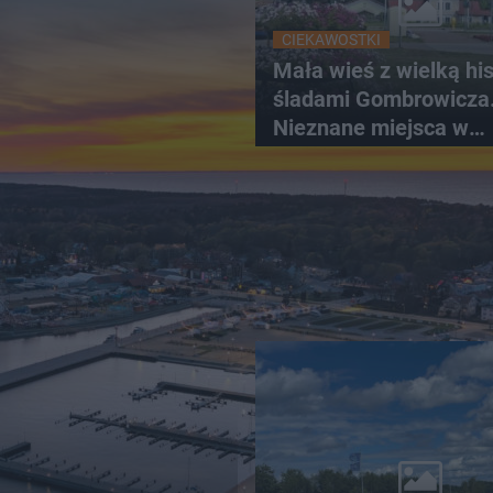
CIEKAWOSTKI
Mała wieś z wielką hist
śladami Gombrowicza
Nieznane miejsca w
Świętokrzyskiem