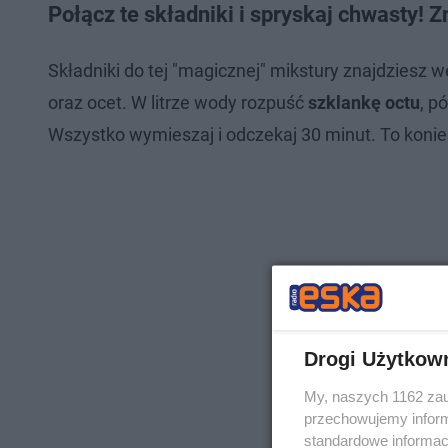
Połącz te składniki i spryskaj chwasty! Z
Składniki do tej "magicznej" mikstury znajdziesz 
oraz ocet. W litrze wody rozpuść
szklankę octu
, p
Wszystko wymieszaj i odczekaj 30 minut. To koni
Drogi Użytkow
My, naszych 1162 zau
przechowujemy informa
standardowe informac