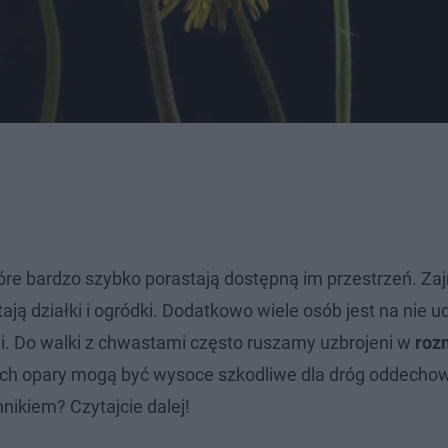
óre bardzo szybko porastają dostępną im przestrzeń. Za
ają działki i ogródki. Dodatkowo wiele osób jest na nie u
i. Do walki z chwastami często ruszamy uzbrojeni w
roz
a ich opary mogą być wysoce szkodliwe dla dróg oddechow
ikiem? Czytajcie dalej!