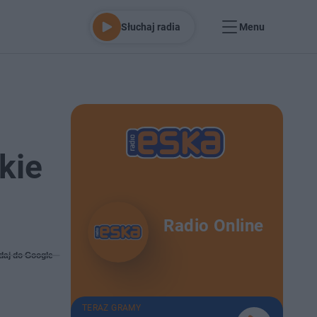
Słuchaj radia
Menu
kie
Radio Online
daj do Google
TERAZ GRAMY