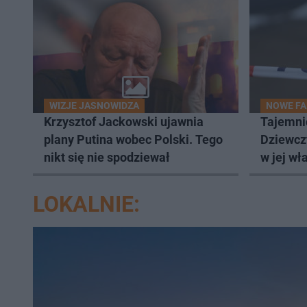
WIZJE JASNOWIDZA
NOWE F
Krzysztof Jackowski ujawnia
Tajemnic
plany Putina wobec Polski. Tego
Dziewcz
nikt się nie spodziewał
w jej w
LOKALNIE: