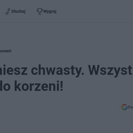
Słuchaj
Wygraj
orzeni!
iesz chwasty. Wszyst
o korzeni!
Do