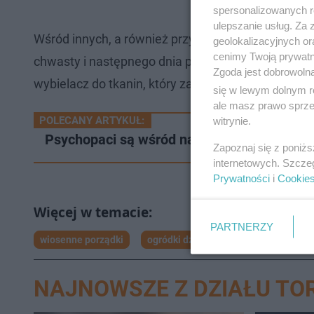
spersonalizowanych re
ulepszanie usług. Za
Wśród innych, a również przydatnych i prostych m
geolokalizacyjnych or
cenimy Twoją prywatno
chwasty i następnego dnia powinny zniknąć. Dobrz
Zgoda jest dobrowoln
wybielacz do tkanin, który zawiera chlor.
się w lewym dolnym r
ale masz prawo sprzec
POLECANY ARTYKUŁ:
witrynie.
Psychopaci są wśród nas! Naukowcy wymie
Zapoznaj się z poniż
internetowych. Szcze
Prywatności
i
Cookie
PARTNERZY
wiosenne porządki
ogródki działkowe
Wiosna
NAJNOWSZE Z DZIAŁU TO