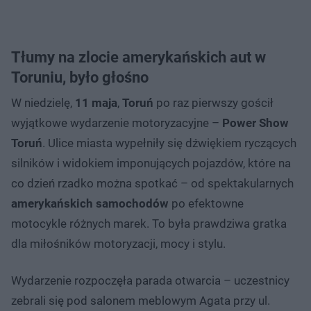
Tłumy na zlocie amerykańskich aut w
Toruniu, było głośno
W niedzielę,
11 maja
,
Toruń
po raz pierwszy gościł
wyjątkowe wydarzenie motoryzacyjne –
Power Show
Toruń
. Ulice miasta wypełniły się dźwiękiem ryczących
silników i widokiem imponujących pojazdów, które na
co dzień rzadko można spotkać – od spektakularnych
amerykańskich samochodów
po efektowne
motocykle różnych marek. To była prawdziwa gratka
dla miłośników motoryzacji, mocy i stylu.
Wydarzenie rozpoczęła parada otwarcia – uczestnicy
zebrali się pod salonem meblowym Agata przy ul.