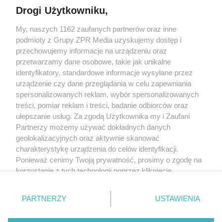
Drogi Użytkowniku,
My, naszych 1162 zaufanych partnerów oraz inne
Żaden utwór zamieszczony w serwisie nie może być powielany i
podmioty z Grupy ZPR Media uzyskujemy dostęp i
rozpowszechniany lub dalej rozpowszechniany w jakikolwiek sposób (w
tym także elektroniczny lub mechaniczny) na jakimkolwiek polu
przechowujemy informacje na urządzeniu oraz
eksploatacji w jakiejkolwiek formie, włącznie z umieszczaniem w Internecie
przetwarzamy dane osobowe, takie jak unikalne
bez pisemnej zgody właściciela praw. Jakiekolwiek użycie lub
identyfikatory, standardowe informacje wysyłane przez
wykorzystanie utworów w całości lub w części z naruszeniem prawa, tzn.
bez właściwej zgody, jest zabronione pod groźbą kary i może być ścigane
urządzenie czy dane przeglądania w celu zapewniania
prawnie.
spersonalizowanych reklam, wybór spersonalizowanych
treści, pomiar reklam i treści, badanie odbiorców oraz
ulepszanie usług. Za zgodą Użytkownika my i Zaufani
Partnerzy możemy używać dokładnych danych
geolokalizacyjnych oraz aktywnie skanować
charakterystykę urządzenia do celów identyfikacji.
Ponieważ cenimy Twoją prywatność, prosimy o zgodę na
O nas
korzystanie z tych technologii poprzez kliknięcie
Informacje prawne
„Akceptuję”. Zgoda jest dobrowolna i zawsze możesz ją
zmienić/wycofać klikając przycisk ustawień prywatności
Nasze serwisy
PARTNERZY
USTAWIENIA
znajdujący się w lewym dolnym rogu strony
. Niektóre
rodzaje przetwarzania danych nie wymagają zgody
© 2026 Grupa ZPR Media