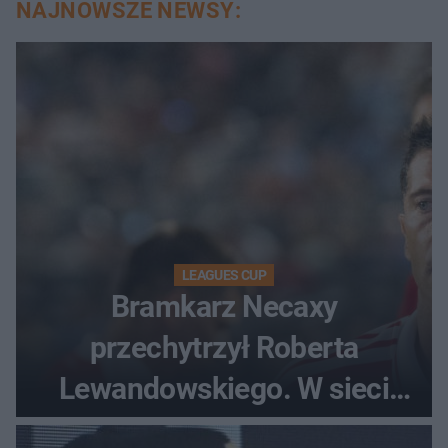
NAJNOWSZE NEWSY:
LEAGUES CUP
Bramkarz Necaxy
przechytrzył Roberta
Lewandowskiego. W sieci
krąży wideo z tego pojedynku