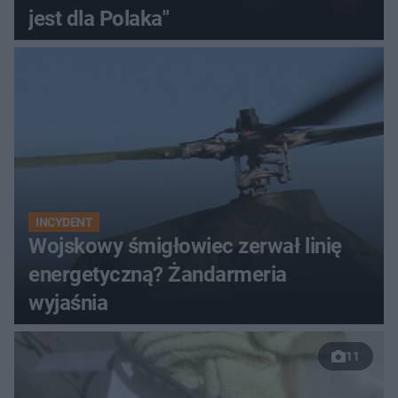
jest dla Polaka"
INCYDENT
Wojskowy śmigłowiec zerwał linię
energetyczną? Żandarmeria
wyjaśnia
11