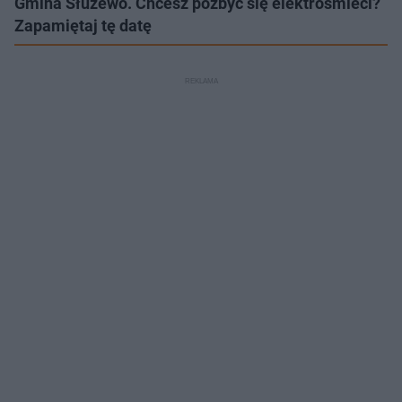
Gmina Służewo. Chcesz pozbyć się elektrośmieci?
Zapamiętaj tę datę