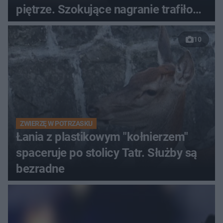
piętrze. Szokujące nagranie trafiło
do sieci
10
ZWIERZĘ W POTRZASKU
Łania z plastikowym "kołnierzem"
spaceruje po stolicy Tatr. Służby są
bezradne