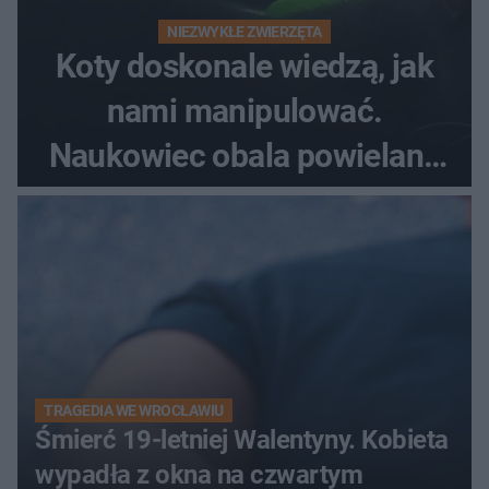
NIEZWYKŁE ZWIERZĘTA
Koty doskonale wiedzą, jak
nami manipulować.
Naukowiec obala powielane
od lat mity na ich temat
TRAGEDIA WE WROCŁAWIU
Śmierć 19-letniej Walentyny. Kobieta
wypadła z okna na czwartym