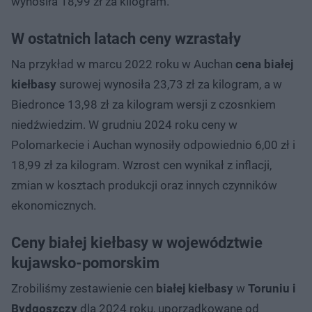
wynosiła 18,99 zł za kilogram.
W ostatnich latach ceny wzrastały
Na przykład w marcu 2022 roku w Auchan
cena białej
kiełbasy
surowej wynosiła 23,73 zł za kilogram, a w
Biedronce 13,98 zł za kilogram wersji z czosnkiem
niedźwiedzim. W grudniu 2024 roku ceny w
Polomarkecie i Auchan wynosiły odpowiednio 6,00 zł i
18,99 zł za kilogram. Wzrost cen wynikał z inflacji,
zmian w kosztach produkcji oraz innych czynników
ekonomicznych.
Ceny białej kiełbasy w województwie
kujawsko-pomorskim
Zrobiliśmy zestawienie cen
białej kiełbasy
w
Toruniu i
Bydgoszczy
dla 2024 roku, uporządkowane od