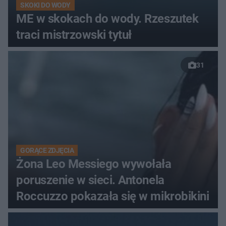
SKOKI DO WODY
ME w skokach do wody. Rzeszutek
traci mistrzowski tytuł
31
GORĄCE ZDJĘCIA
Żona Leo Messiego wywołała
poruszenie w sieci. Antonela
Roccuzzo pokazała się w mikrobikini