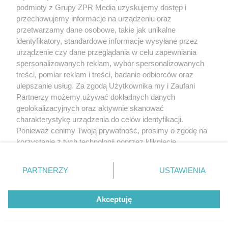
podmioty z Grupy ZPR Media uzyskujemy dostęp i
rozpowszechniany lub dalej rozpowszechniany w jakikolwiek sposób (w
tym także elektroniczny lub mechaniczny) na jakimkolwiek polu
przechowujemy informacje na urządzeniu oraz
eksploatacji w jakiejkolwiek formie, włącznie z umieszczaniem w Internecie
przetwarzamy dane osobowe, takie jak unikalne
bez pisemnej zgody właściciela praw. Jakiekolwiek użycie lub
wykorzystanie utworów w całości lub w części z naruszeniem prawa, tzn.
identyfikatory, standardowe informacje wysyłane przez
bez właściwej zgody, jest zabronione pod groźbą kary i może być ścigane
urządzenie czy dane przeglądania w celu zapewniania
prawnie.
spersonalizowanych reklam, wybór spersonalizowanych
treści, pomiar reklam i treści, badanie odbiorców oraz
ulepszanie usług. Za zgodą Użytkownika my i Zaufani
Partnerzy możemy używać dokładnych danych
geolokalizacyjnych oraz aktywnie skanować
charakterystykę urządzenia do celów identyfikacji.
O nas
Ponieważ cenimy Twoją prywatność, prosimy o zgodę na
korzystanie z tych technologii poprzez kliknięcie
Informacje prawne
„Akceptuję”. Zgoda jest dobrowolna i zawsze możesz ją
zmienić/wycofać klikając przycisk ustawień prywatności
Nasze serwisy
PARTNERZY
USTAWIENIA
znajdujący się w lewym dolnym rogu strony
. Niektóre
rodzaje przetwarzania danych nie wymagają zgody
© 2026 Grupa ZPR Media
Akceptuję
użytkownika, ale masz prawo sprzeciwić się takiemu
przetwarzaniu. Preferencje będą miały zastosowanie tylko
na tej witrynie.