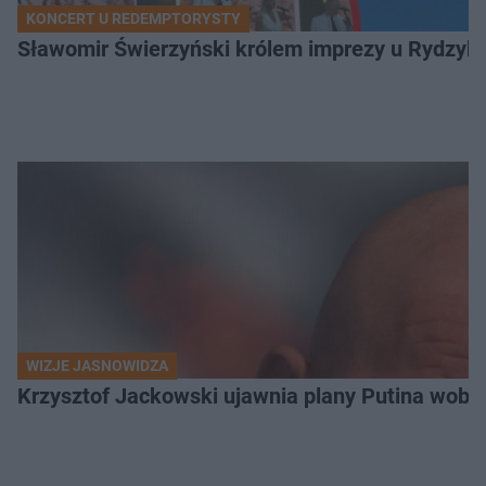
KONCERT U REDEMPTORYSTY
Sławomir Świerzyński królem imprezy u Rydzyka.
WIZJE JASNOWIDZA
Krzysztof Jackowski ujawnia plany Putina wobec 