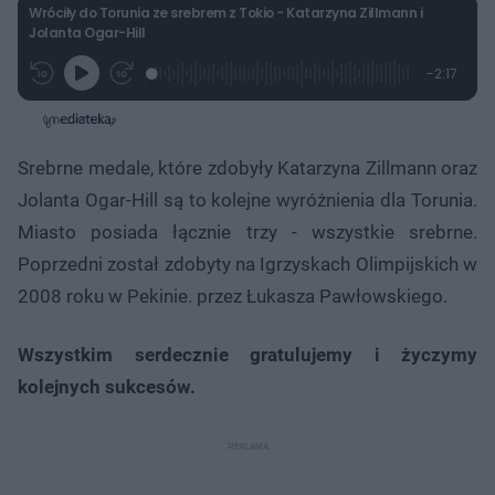
Wróciły do Torunia ze srebrem z Tokio - Katarzyna Zillmann i
Jolanta Ogar-Hill
L
P
P
P
-
2:17
G
o
r
r
o
z
r
a
z
z
o
a
d
e
e
s
j
t
e
w
w
a
d
i
i
ł
:
ń
ń
y
Srebrne medale, które zdobyły Katarzyna Zillmann oraz
c
1
1
1
z
0
0
0
a
Jolanta Ogar-Hill są to kolejne wyróżnienia dla Torunia.
s
.
s
s
Â
8
d
d
Miasto posiada łącznie trzy - wszystkie srebrne.
5
o
o
%
t
p
Poprzedni został zdobyty na Igrzyskach Olimpijskich w
u
r
ł
z
2008 roku w Pekinie. przez Łukasza Pawłowskiego.
u
o
d
u
Wszystkim serdecznie gratulujemy i życzymy
kolejnych sukcesów.