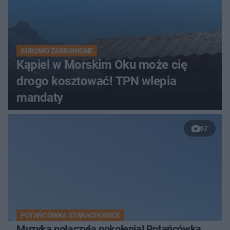
SUROWO ZABRONIONE
Kąpiel w Morskim Oku może cię
drogo kosztować! TPN wlepia
mandaty
67
POTAŃCÓWKA STARACHOWICE
Muzyka połączyła pokolenia! Potańcówka