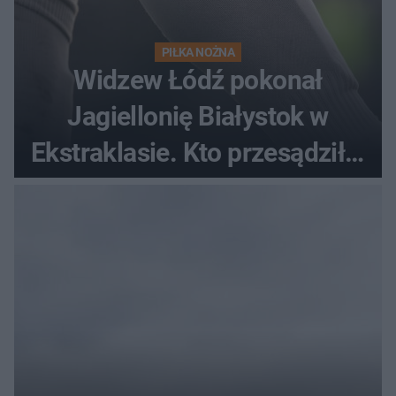
PIŁKA NOŻNA
Widzew Łódź pokonał
Jagiellonię Białystok w
Ekstraklasie. Kto przesądził o
losach meczu?