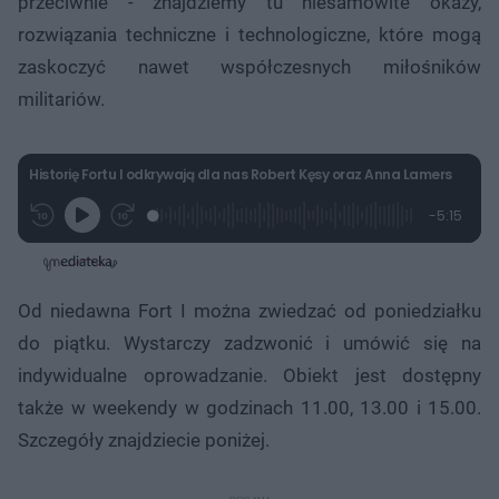
przeciwnie - znajdziemy tu niesamowite okazy,
rozwiązania techniczne i technologiczne, które mogą
zaskoczyć nawet współczesnych miłośników
militariów.
Historię Fortu I odkrywają dla nas Robert Kęsy oraz Anna Lamers
L
P
P
P
-
5:15
G
o
r
r
o
z
r
a
z
z
o
a
d
e
e
s
j
t
e
w
w
a
d
i
i
ł
:
ń
ń
y
Od niedawna Fort I można zwiedzać od poniedziałku
c
4
1
1
z
.
0
0
a
do piątku. Wystarczy zadzwonić i umówić się na
s
7
s
s
Â
5
d
d
indywidualne oprowadzanie. Obiekt jest dostępny
%
o
o
t
p
także w weekendy w godzinach 11.00, 13.00 i 15.00.
u
r
ł
z
Szczegóły znajdziecie poniżej.
u
o
d
u