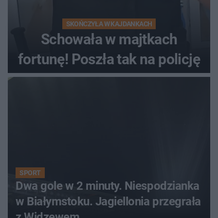
SKOŃCZYŁA W KAJDANKACH
Schowała w majtkach
fortunę! Poszła tak na policję
SPORT
Dwa gole w 2 minuty. Niespodzianka
w Białymstoku. Jagiellonia przegrała
z Widzewem