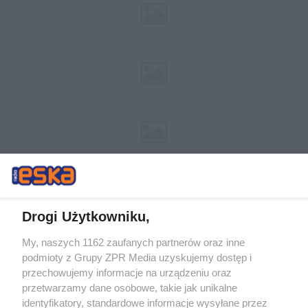
Drogi Użytkowniku,
My, naszych 1162 zaufanych partnerów oraz inne
Żaden utwór zamieszczony w serwisie nie może być powielany i
podmioty z Grupy ZPR Media uzyskujemy dostęp i
rozpowszechniany lub dalej rozpowszechniany w jakikolwiek sposób (w
tym także elektroniczny lub mechaniczny) na jakimkolwiek polu
przechowujemy informacje na urządzeniu oraz
eksploatacji w jakiejkolwiek formie, włącznie z umieszczaniem w
przetwarzamy dane osobowe, takie jak unikalne
Internecie bez pisemnej zgody właściciela praw. Jakiekolwiek użycie lub
identyfikatory, standardowe informacje wysyłane przez
wykorzystanie utworów w całości lub w części z naruszeniem prawa,