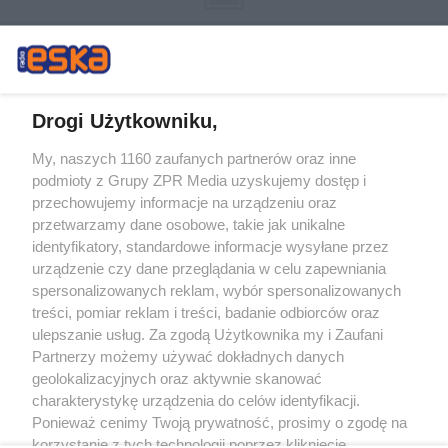
Drogi Użytkowniku,
My, naszych 1160 zaufanych partnerów oraz inne
Żaden utwór zamieszczony w serwisie nie może być powielany i
podmioty z Grupy ZPR Media uzyskujemy dostęp i
rozpowszechniany lub dalej rozpowszechniany w jakikolwiek sposób (w
tym także elektroniczny lub mechaniczny) na jakimkolwiek polu
przechowujemy informacje na urządzeniu oraz
eksploatacji w jakiejkolwiek formie, włącznie z umieszczaniem w Internecie
przetwarzamy dane osobowe, takie jak unikalne
bez pisemnej zgody właściciela praw. Jakiekolwiek użycie lub
wykorzystanie utworów w całości lub w części z naruszeniem prawa, tzn.
identyfikatory, standardowe informacje wysyłane przez
bez właściwej zgody, jest zabronione pod groźbą kary i może być ścigane
urządzenie czy dane przeglądania w celu zapewniania
prawnie.
spersonalizowanych reklam, wybór spersonalizowanych
treści, pomiar reklam i treści, badanie odbiorców oraz
ulepszanie usług. Za zgodą Użytkownika my i Zaufani
Partnerzy możemy używać dokładnych danych
geolokalizacyjnych oraz aktywnie skanować
charakterystykę urządzenia do celów identyfikacji.
O nas
Ponieważ cenimy Twoją prywatność, prosimy o zgodę na
korzystanie z tych technologii poprzez kliknięcie