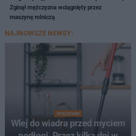
Zginął mężczyzna wciągnięty przez
maszynę rolniczą
NAJNOWSZE NEWSY:
SPRZĄTANIE
Wlej do wiadra przed myciem
podłogi. Przez kilka dni w