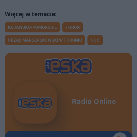
KUJAWSKO-POMORSKIE
TORUŃ
URZĄD MARSZAŁKOWSKI W TORUNIU
NGO
Radio Online