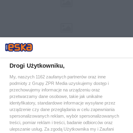
Drogi Użytkowniku,
My, naszych 1162 zaufanych partnerów oraz inne
Żaden utwór zamieszczony w serwisie nie może być powielany i
podmioty z Grupy ZPR Media uzyskujemy dostęp i
rozpowszechniany lub dalej rozpowszechniany w jakikolwiek sposób (w
tym także elektroniczny lub mechaniczny) na jakimkolwiek polu
przechowujemy informacje na urządzeniu oraz
eksploatacji w jakiejkolwiek formie, włącznie z umieszczaniem w Internecie
przetwarzamy dane osobowe, takie jak unikalne
bez pisemnej zgody właściciela praw. Jakiekolwiek użycie lub
identyfikatory, standardowe informacje wysyłane przez
wykorzystanie utworów w całości lub w części z naruszeniem prawa, tzn.
bez właściwej zgody, jest zabronione pod groźbą kary i może być ścigane
urządzenie czy dane przeglądania w celu zapewniania
prawnie.
spersonalizowanych reklam, wybór spersonalizowanych
treści, pomiar reklam i treści, badanie odbiorców oraz
ulepszanie usług. Za zgodą Użytkownika my i Zaufani