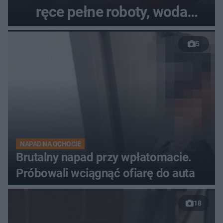
ręce pełne roboty, woda
zalewa posesje i budynki
5
NAPAD NA OCHOCIE
Brutalny napad przy wpłatomacie.
Próbowali wciągnąć ofiarę do auta
18