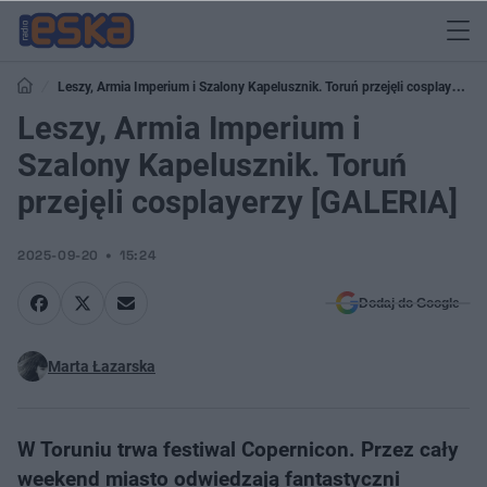
Leszy, Armia Imperium i Szalony Kapelusznik. Toruń przejęli cosplayerzy
[GALERIA]
Leszy, Armia Imperium i
Szalony Kapelusznik. Toruń
przejęli cosplayerzy [GALERIA]
2025-09-20
15:24
Dodaj do Google
Marta Łazarska
W Toruniu trwa festiwal Copernicon. Przez cały
weekend miasto odwiedzają fantastyczni