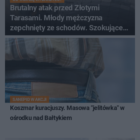
Brutalny atak przed Złotymi
Tarasami. Młody mężczyzna
zepchnięty ze schodów. Szokujące
nagranie krąży po sieci
SANEPID W AKCJI
Koszmar kuracjuszy. Masowa "jelitówka" w
ośrodku nad Bałtykiem