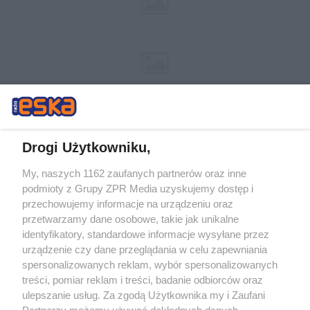
Drogi Użytkowniku,
My, naszych 1162 zaufanych partnerów oraz inne
Żaden utwór zamieszczony w serwisie nie może być powielany i
podmioty z Grupy ZPR Media uzyskujemy dostęp i
rozpowszechniany lub dalej rozpowszechniany w jakikolwiek sposób (w
tym także elektroniczny lub mechaniczny) na jakimkolwiek polu
przechowujemy informacje na urządzeniu oraz
eksploatacji w jakiejkolwiek formie, włącznie z umieszczaniem w
przetwarzamy dane osobowe, takie jak unikalne
Internecie bez pisemnej zgody właściciela praw. Jakiekolwiek użycie lub
identyfikatory, standardowe informacje wysyłane przez
wykorzystanie utworów w całości lub w części z naruszeniem prawa,
tzn. bez właściwej zgody, jest zabronione pod groźbą kary i może być
urządzenie czy dane przeglądania w celu zapewniania
ścigane prawnie.
spersonalizowanych reklam, wybór spersonalizowanych
treści, pomiar reklam i treści, badanie odbiorców oraz
ulepszanie usług. Za zgodą Użytkownika my i Zaufani