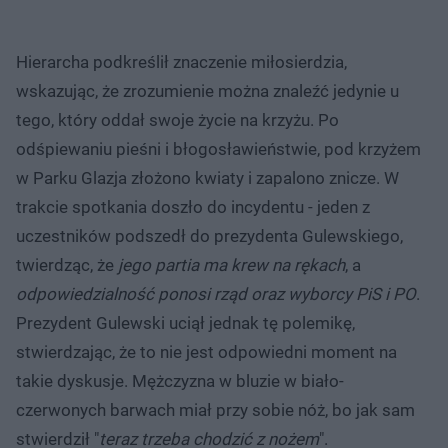
Hierarcha podkreślił znaczenie miłosierdzia,
wskazując, że zrozumienie można znaleźć jedynie u
tego, który oddał swoje życie na krzyżu. Po
odśpiewaniu pieśni i błogosławieństwie, pod krzyżem
w Parku Glazja złożono kwiaty i zapalono znicze. W
trakcie spotkania doszło do incydentu - jeden z
uczestników podszedł do prezydenta Gulewskiego,
twierdząc, że
jego partia ma krew na rękach
, a
odpowiedzialność ponosi rząd oraz wyborcy PiS i PO
.
Prezydent Gulewski uciął jednak tę polemikę,
stwierdzając, że to nie jest odpowiedni moment na
takie dyskusje. Mężczyzna w bluzie w biało-
czerwonych barwach miał przy sobie nóż, bo jak sam
stwierdził "
teraz trzeba chodzić z nożem
".