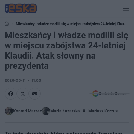
Mieszkańcy i władze modlili się w miejscu zabójstwa 24-letniej Klaudii.
Atak słowny na prezydenta
Mieszkańcy i władze modlili się
w miejscu zabójstwa 24-letniej
Klaudii. Atak słowny na
prezydenta
2026-06-11
11:05
Dodaj do Google
Konrad Marzec
Marta Łazarska
Mariusz Korzus
To była zbrodnia, która wstrząsnęła Toruniem.