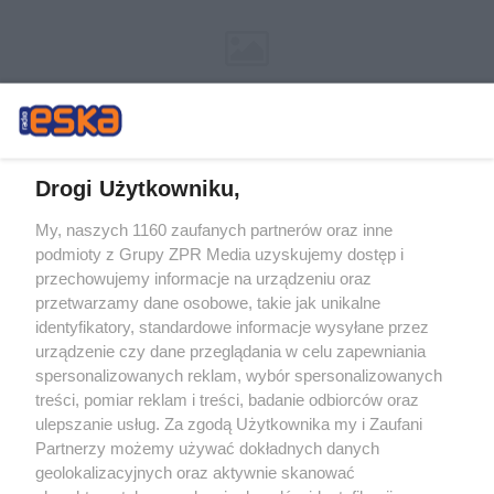
Drogi Użytkowniku,
My, naszych 1160 zaufanych partnerów oraz inne
Żaden utwór zamieszczony w serwisie nie może być powielany i
podmioty z Grupy ZPR Media uzyskujemy dostęp i
rozpowszechniany lub dalej rozpowszechniany w jakikolwiek sposób (w
tym także elektroniczny lub mechaniczny) na jakimkolwiek polu
przechowujemy informacje na urządzeniu oraz
eksploatacji w jakiejkolwiek formie, włącznie z umieszczaniem w Internecie
przetwarzamy dane osobowe, takie jak unikalne
bez pisemnej zgody właściciela praw. Jakiekolwiek użycie lub
wykorzystanie utworów w całości lub w części z naruszeniem prawa, tzn.
identyfikatory, standardowe informacje wysyłane przez
bez właściwej zgody, jest zabronione pod groźbą kary i może być ścigane
urządzenie czy dane przeglądania w celu zapewniania
prawnie.
spersonalizowanych reklam, wybór spersonalizowanych
treści, pomiar reklam i treści, badanie odbiorców oraz
ulepszanie usług. Za zgodą Użytkownika my i Zaufani
Partnerzy możemy używać dokładnych danych
geolokalizacyjnych oraz aktywnie skanować