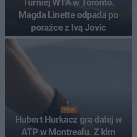
Turniej WTA w Toronto.
Magda Linette odpada po
porażce z Ivą Jovic
TENIS
Hubert Hurkacz gra dalej w
ATP w Montrealu. Z kim