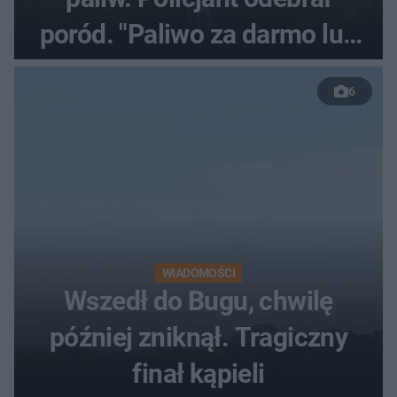
poród. "Paliwo za darmo lub
50 %!"
6
WIADOMOŚCI
Wszedł do Bugu, chwilę
później zniknął. Tragiczny
finał kąpieli