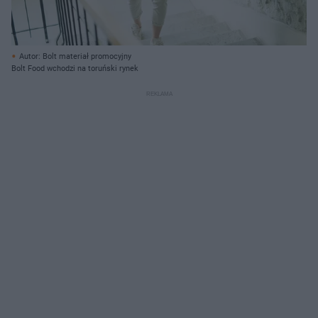
Autor: Bolt materiał promocyjny
Bolt Food wchodzi na toruński rynek