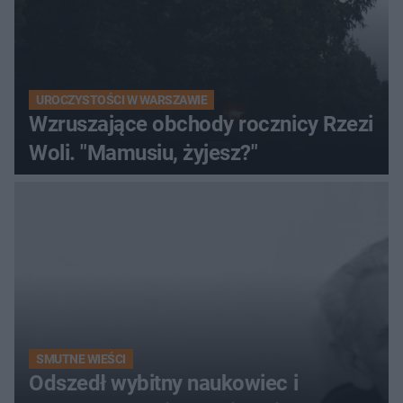
UROCZYSTOŚCI W WARSZAWIE
Wzruszające obchody rocznicy Rzezi
Woli. "Mamusiu, żyjesz?"
SMUTNE WIEŚCI
Odszedł wybitny naukowiec i