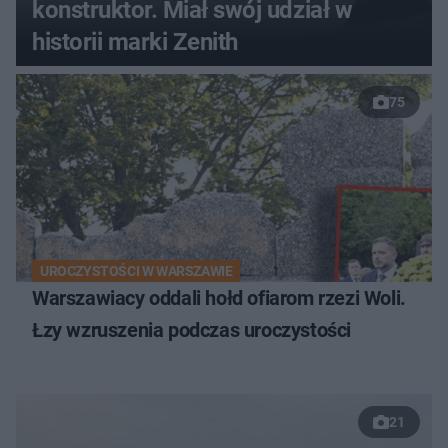
konstruktor. Miał swój udział w
historii marki Zenith
75
UROCZYSTOŚCI W WARSZAWIE
Warszawiacy oddali hołd ofiarom rzezi Woli.
Łzy wzruszenia podczas uroczystości
21