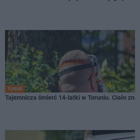
TORUŃ
Tajemnicza śmierć 14-latki w Toruniu. Ciało zna