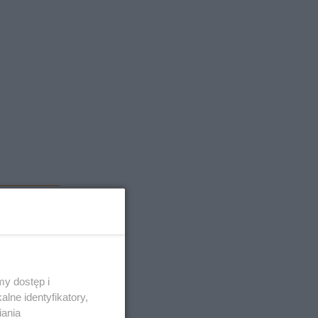
y dostęp i
lne identyfikatory,
iania