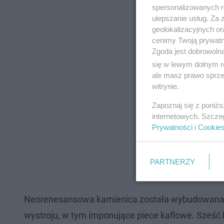
spersonalizowanych re
– mówił wiceprezyd
ulepszanie usług. Za
geolokalizacyjnych or
cenimy Twoją prywatno
Zgoda jest dobrowoln
się w lewym dolnym r
ale masz prawo sprzec
witrynie.
Zapoznaj się z poniż
internetowych. Szcze
Prywatności
i
Cookie
PARTNERZY
Neorenesansowa kamienica została wybudowana w 
wystroju, w tym imponujące piece kaflowe. Sześć