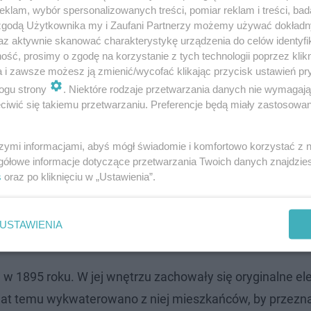
klam, wybór spersonalizowanych treści, pomiar reklam i treści, bad
ent Torunia Zbigniew Fiderewicz.
 zgodą Użytkownika my i Zaufani Partnerzy możemy używać dokład
az aktywnie skanować charakterystykę urządzenia do celów identyfi
ść, prosimy o zgodę na korzystanie z tych technologii poprzez klikn
a i zawsze możesz ją zmienić/wycofać klikając przycisk ustawień pr
ogu strony
. Niektóre rodzaje przetwarzania danych nie wymagaj
iwić się takiemu przetwarzaniu. Preferencje będą miały zastosowanie
szymi informacjami, abyś mógł świadomie i komfortowo korzystać z
gółowe informacje dotyczące przetwarzania Twoich danych znajdzi
s
oraz po kliknięciu w „Ustawienia”.
USTAWIENIA
1895 roku. W jej wnętrzu zachowały się oryginalne e
 lat temu wykwaterowano z niej mieszkańców, by przezna