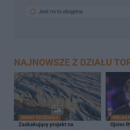
Jest mi to obojętne
NAJNOWSZE Z DZIAŁU TO
ZNAMY SZCZEGÓŁY
WIELKA 
Zaskakujący projekt na
Ojciec R