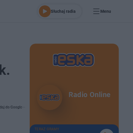
Słuchaj radia
Menu
k.
Radio Online
daj do Google
TERAZ GRAMY