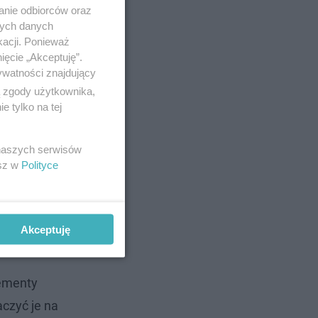
anie odbiorców oraz
nych danych
kacji. Ponieważ
ięcie „Akceptuję”.
ywatności znajdujący
ą zgody użytkownika,
 tylko na tej
 naszych serwisów
esz w
Polityce
Akceptuję
lementy
czyć je na