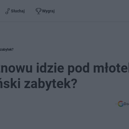
Słuchaj
Wygraj
 zabytek?
nowu idzie pod młote
ński zabytek?
Do