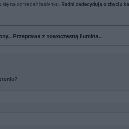
o się na sprzedaż budynku.
Radni zadecydują o zbyciu k
elony...Przeprawa z nowoczesną ilumina…
oruniu?