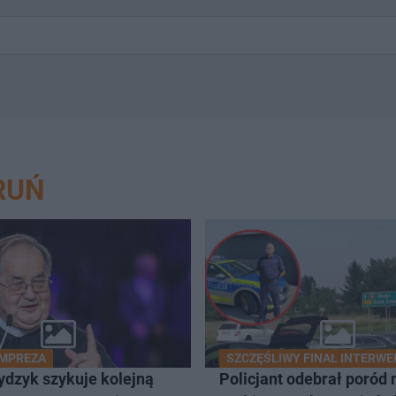
RUŃ
IMPREZA
SZCZĘŚLIWY FINAŁ INTERWE
ydzyk szykuje kolejną
Policjant odebrał poród 