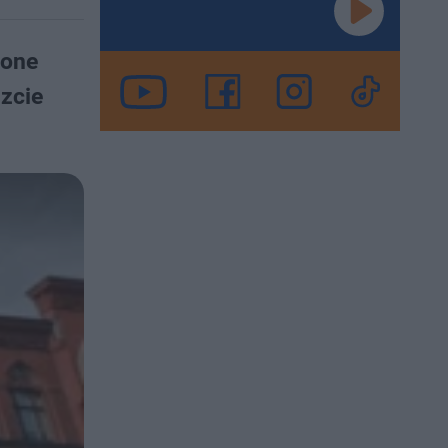
zone
szcie