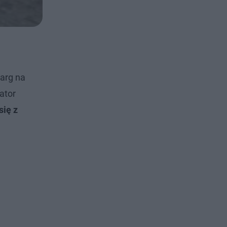
targ na
ator
się z