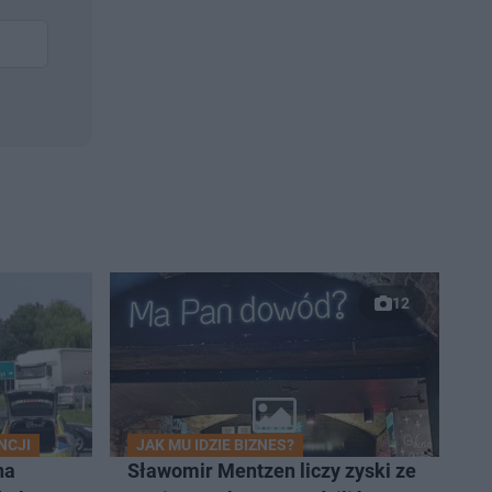
12
NCJI
JAK MU IDZIE BIZNES?
na
Sławomir Mentzen liczy zyski ze