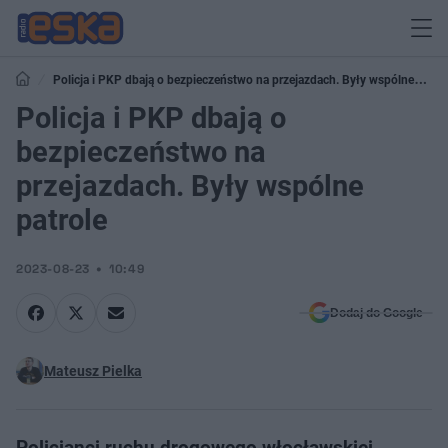
Policja i PKP dbają o bezpieczeństwo na przejazdach. Były wspólne
patrole
Policja i PKP dbają o
bezpieczeństwo na
przejazdach. Były wspólne
patrole
2023-08-23
10:49
Dodaj do Google
Mateusz Pielka
Policjanci ruchu drogowego włocławskiej