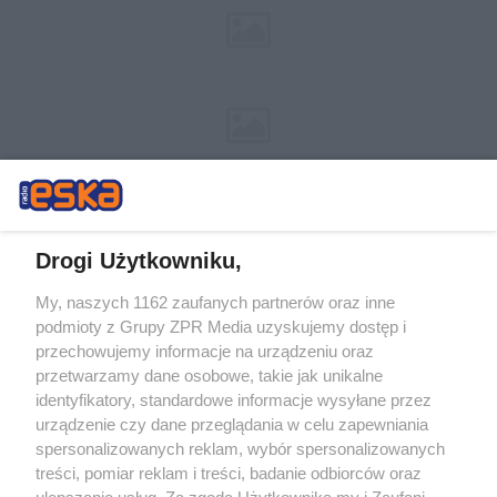
Drogi Użytkowniku,
My, naszych 1162 zaufanych partnerów oraz inne
Żaden utwór zamieszczony w serwisie nie może być powielany i
podmioty z Grupy ZPR Media uzyskujemy dostęp i
rozpowszechniany lub dalej rozpowszechniany w jakikolwiek sposób (w
tym także elektroniczny lub mechaniczny) na jakimkolwiek polu
przechowujemy informacje na urządzeniu oraz
eksploatacji w jakiejkolwiek formie, włącznie z umieszczaniem w
przetwarzamy dane osobowe, takie jak unikalne
Internecie bez pisemnej zgody właściciela praw. Jakiekolwiek użycie lub
identyfikatory, standardowe informacje wysyłane przez
wykorzystanie utworów w całości lub w części z naruszeniem prawa,
tzn. bez właściwej zgody, jest zabronione pod groźbą kary i może być
urządzenie czy dane przeglądania w celu zapewniania
ścigane prawnie.
spersonalizowanych reklam, wybór spersonalizowanych
treści, pomiar reklam i treści, badanie odbiorców oraz