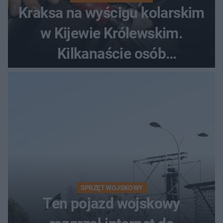
Kraksa na wyścigu kolarskim
w Kijewie Królewskim.
Kilkanaście osób
poszkodowanych, lądował
śmigłowiec LPR
SPRZĘT WOJSKOWY
Ten pojazd wojskowy