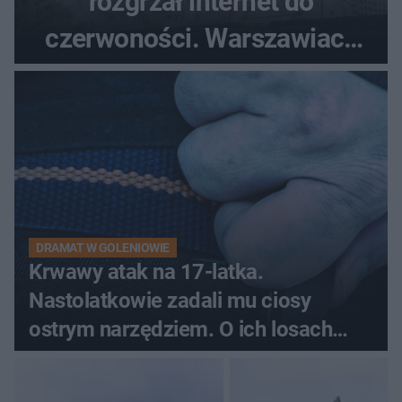
rozgrzał internet do
czerwoności. Warszawiacy
pytali, czy to Mad Max!
DRAMAT W GOLENIOWIE
Krwawy atak na 17-latka.
Nastolatkowie zadali mu ciosy
ostrym narzędziem. O ich losach
zdecyduje sąd rodzinny