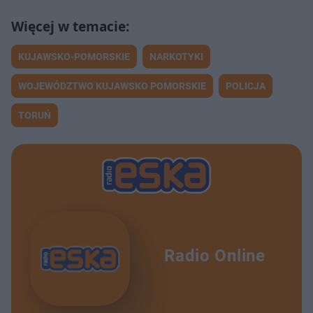
KUJAWSKO-POMORSKIE
NARKOTYKI
WOJEWÓDZTWO KUJAWSKO POMORSKIE
POLICJA
TORUŃ
Radio Online