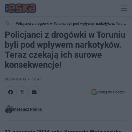
Policjanci z drogówki w Toruniu byli pod wpływem narkotyków. Teraz
czekają ich surowe konsekwencje!
Policjanci z drogówki w Toruniu
byli pod wpływem narkotyków.
Teraz czekają ich surowe
konsekwencje!
2024-09-13
12:41
Dodaj do Google
Mateusz Pielka
11 września 2024 roku Komenda Wojewódzka