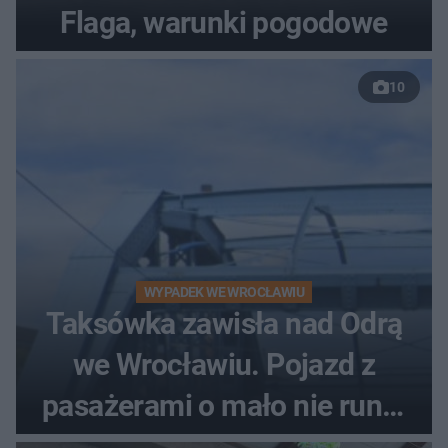
Flaga, warunki pogodowe
10
WYPADEK WE WROCŁAWIU
Taksówka zawisła nad Odrą
we Wrocławiu. Pojazd z
pasażerami o mało nie runął
do rzeki