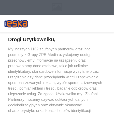
Drogi Użytkowniku,
My, naszych 1162 zaufanych partnerów oraz inne
Żaden utwór zamieszczony w serwisie nie może być powielany i
podmioty z Grupy ZPR Media uzyskujemy dostęp i
rozpowszechniany lub dalej rozpowszechniany w jakikolwiek sposób (w
tym także elektroniczny lub mechaniczny) na jakimkolwiek polu
przechowujemy informacje na urządzeniu oraz
eksploatacji w jakiejkolwiek formie, włącznie z umieszczaniem w Internecie
przetwarzamy dane osobowe, takie jak unikalne
bez pisemnej zgody właściciela praw. Jakiekolwiek użycie lub
wykorzystanie utworów w całości lub w części z naruszeniem prawa, tzn.
identyfikatory, standardowe informacje wysyłane przez
bez właściwej zgody, jest zabronione pod groźbą kary i może być ścigane
urządzenie czy dane przeglądania w celu zapewniania
prawnie.
spersonalizowanych reklam, wybór spersonalizowanych
treści, pomiar reklam i treści, badanie odbiorców oraz
ulepszanie usług. Za zgodą Użytkownika my i Zaufani
Partnerzy możemy używać dokładnych danych
geolokalizacyjnych oraz aktywnie skanować
charakterystykę urządzenia do celów identyfikacji.