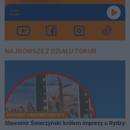
TERAZ
GRAMY
NAJNOWSZE Z DZIAŁU TORUŃ
KONCERT U REDEMPTORYSTY
Sławomir Świerzyński królem imprezy u Rydzyka.