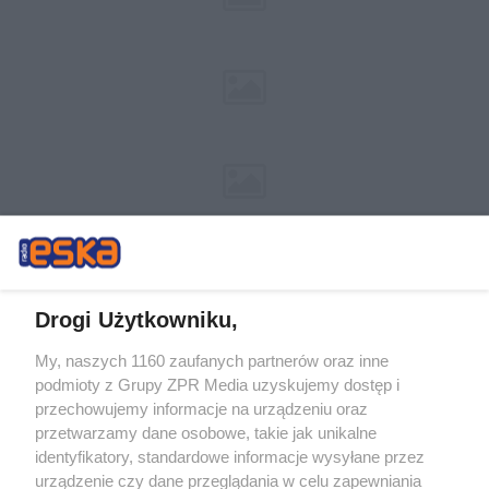
Drogi Użytkowniku,
My, naszych 1160 zaufanych partnerów oraz inne
Żaden utwór zamieszczony w serwisie nie może być powielany i
podmioty z Grupy ZPR Media uzyskujemy dostęp i
rozpowszechniany lub dalej rozpowszechniany w jakikolwiek sposób (w
tym także elektroniczny lub mechaniczny) na jakimkolwiek polu
przechowujemy informacje na urządzeniu oraz
eksploatacji w jakiejkolwiek formie, włącznie z umieszczaniem w Internecie
przetwarzamy dane osobowe, takie jak unikalne
bez pisemnej zgody właściciela praw. Jakiekolwiek użycie lub
wykorzystanie utworów w całości lub w części z naruszeniem prawa, tzn.
identyfikatory, standardowe informacje wysyłane przez
bez właściwej zgody, jest zabronione pod groźbą kary i może być ścigane
urządzenie czy dane przeglądania w celu zapewniania
prawnie.