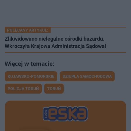
POLECANY ARTYKUŁ:
Zlikwidowano nielegalne ośrodki hazardu.
Wkroczyła Krajowa Administracja Sądowa!
KUJAWSKO-POMORSKIE
DZIUPLA SAMOCHODOWA
POLICJA TORUŃ
TORUŃ