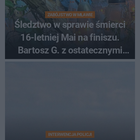
ZABÓJSTWO W MŁAWIE
Śledztwo w sprawie śmierci
16-letniej Mai na finiszu.
Bartosz G. z ostatecznymi
zarzutami
INTERWENCJA POLICJI