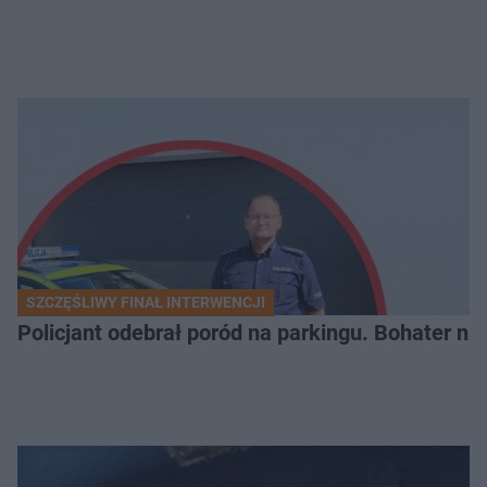
SZCZĘŚLIWY FINAŁ INTERWENCJI
Policjant odebrał poród na parkingu. Bohater ni