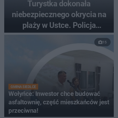
Turystka dokonała
niebezpiecznego okrycia na
plaży w Ustce. Policja
musiała zamknąć odcinek
15
wybrzeża
GMINA SIEDLCE
Wołyńce: Inwestor chce budować
asfaltownię, część mieszkańców jest
przeciwna!