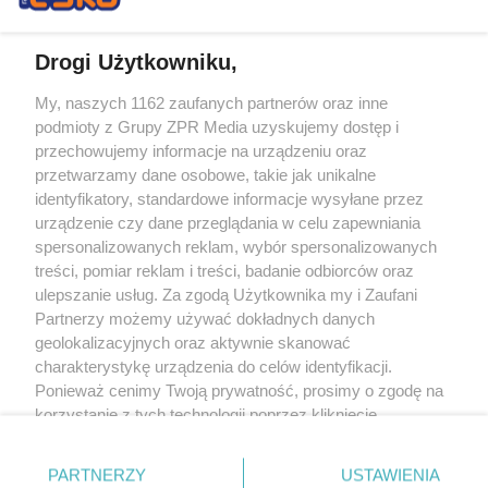
Drogi Użytkowniku,
My, naszych 1162 zaufanych partnerów oraz inne
Żaden utwór zamieszczony w serwisie nie może być powielany i
podmioty z Grupy ZPR Media uzyskujemy dostęp i
rozpowszechniany lub dalej rozpowszechniany w jakikolwiek sposób (w
tym także elektroniczny lub mechaniczny) na jakimkolwiek polu
przechowujemy informacje na urządzeniu oraz
eksploatacji w jakiejkolwiek formie, włącznie z umieszczaniem w Internecie
przetwarzamy dane osobowe, takie jak unikalne
bez pisemnej zgody właściciela praw. Jakiekolwiek użycie lub
wykorzystanie utworów w całości lub w części z naruszeniem prawa, tzn.
identyfikatory, standardowe informacje wysyłane przez
bez właściwej zgody, jest zabronione pod groźbą kary i może być ścigane
urządzenie czy dane przeglądania w celu zapewniania
prawnie.
spersonalizowanych reklam, wybór spersonalizowanych
treści, pomiar reklam i treści, badanie odbiorców oraz
ulepszanie usług. Za zgodą Użytkownika my i Zaufani
Partnerzy możemy używać dokładnych danych
geolokalizacyjnych oraz aktywnie skanować
charakterystykę urządzenia do celów identyfikacji.
O nas
Ponieważ cenimy Twoją prywatność, prosimy o zgodę na
korzystanie z tych technologii poprzez kliknięcie
Informacje prawne
„Akceptuję”. Zgoda jest dobrowolna i zawsze możesz ją
zmienić/wycofać klikając przycisk ustawień prywatności
Nasze serwisy
PARTNERZY
USTAWIENIA