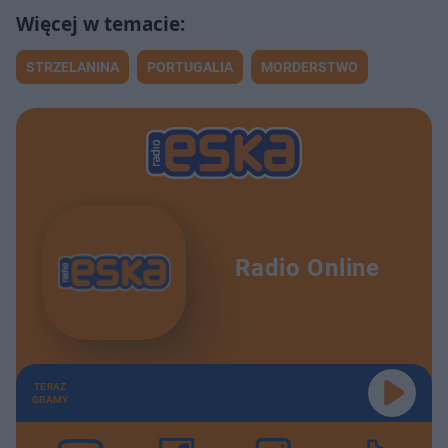
STRZELANINA
PORTUGALIA
MORDERSTWO
Radio Online
TERAZ
GRAMY