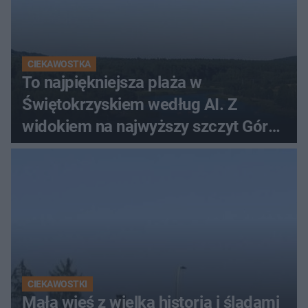
CIEKAWOSTKA
To najpiękniejsza plaża w
Świętokrzyskiem według AI. Z
widokiem na najwyższy szczyt Gór
Świętokrzyskich
CIEKAWOSTKI
Mała wieś z wielką historią i śladami