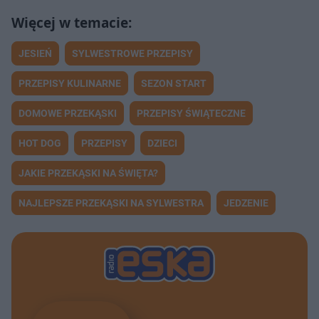
JESIEŃ
SYLWESTROWE PRZEPISY
PRZEPISY KULINARNE
SEZON START
DOMOWE PRZEKĄSKI
PRZEPISY ŚWIĄTECZNE
HOT DOG
PRZEPISY
DZIECI
JAKIE PRZEKĄSKI NA ŚWIĘTA?
NAJLEPSZE PRZEKĄSKI NA SYLWESTRA
JEDZENIE