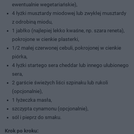
ewentualnie wegetariańskie),
4 łyżki musztardy miodowej lub zwykłej musztardy
z odrobiną miodu,
1 jabłko (najlepiej lekko kwaśne, np. szara reneta),
pokrojone w cienkie plasterki,
1/2 małej czerwonej cebuli, pokrojonej w cienkie
piórka,
4 łyżki startego sera cheddar lub innego ulubionego
sera,
2 garście świeżych liści szpinaku lub rukoli
(opcjonalnie),
1 łyżeczka masła,
szczypta cynamonu (opcjonalnie),
sól i pieprz do smaku.
Krok po kroku: