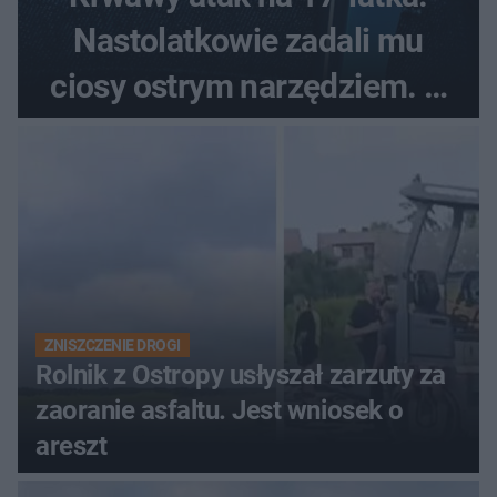
Nastolatkowie zadali mu
ciosy ostrym narzędziem. O
ich losach zdecyduje sąd
rodzinny
ZNISZCZENIE DROGI
Rolnik z Ostropy usłyszał zarzuty za
zaoranie asfaltu. Jest wniosek o
areszt