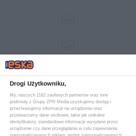
Drogi Użytkowniku,
My, naszych 1162 zaufanych partnerów oraz inne
Żaden utwór zamieszczony w serwisie nie może być powielany i
podmioty z Grupy ZPR Media uzyskujemy dostęp i
rozpowszechniany lub dalej rozpowszechniany w jakikolwiek sposób (w
tym także elektroniczny lub mechaniczny) na jakimkolwiek polu
przechowujemy informacje na urządzeniu oraz
eksploatacji w jakiejkolwiek formie, włącznie z umieszczaniem w Internecie
przetwarzamy dane osobowe, takie jak unikalne
bez pisemnej zgody właściciela praw. Jakiekolwiek użycie lub
wykorzystanie utworów w całości lub w części z naruszeniem prawa, tzn.
identyfikatory, standardowe informacje wysyłane przez
bez właściwej zgody, jest zabronione pod groźbą kary i może być ścigane
urządzenie czy dane przeglądania w celu zapewniania
prawnie.
spersonalizowanych reklam, wybór spersonalizowanych