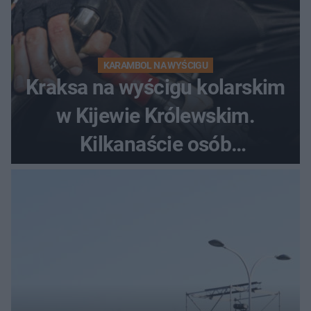
KARAMBOL NA WYŚCIGU
Kraksa na wyścigu kolarskim
w Kijewie Królewskim.
Kilkanaście osób
poszkodowanych, lądował
śmigłowiec LPR