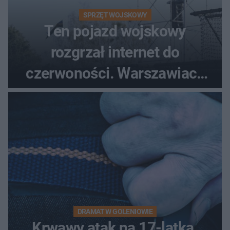
SPRZĘT WOJSKOWY
Ten pojazd wojskowy
rozgrzał internet do
czerwoności. Warszawiacy
pytali, czy to Mad Max!
DRAMAT W GOLENIOWIE
Krwawy atak na 17-latka.