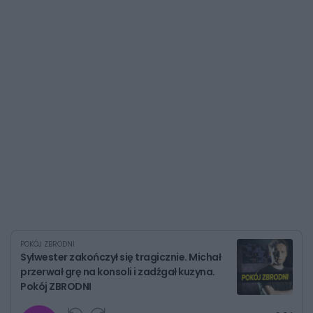
POKÓJ ZBRODNI
Sylwester zakończył się tragicznie. Michał
przerwał grę na konsoli i zadźgał kuzyna.
Pokój ZBRODNI
G
P
P