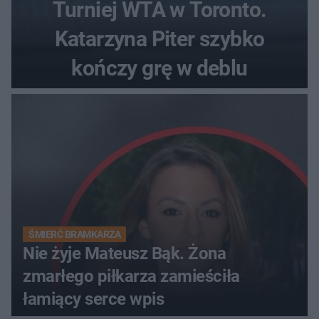
Turniej WTA w Toronto.
Katarzyna Piter szybko
kończy grę w deblu
ŚMIERĆ BRAMKARZA
Nie żyje Mateusz Bąk. Żona
zmarłego piłkarza zamieściła
łamiący serce wpis