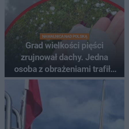
NAWAŁNICA NAD POLSKĄ
Grad wielkości pięści
zrujnował dachy. Jedna
osoba z obrażeniami trafiła
do szpitala