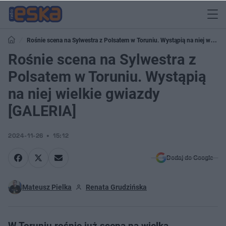
Rośnie scena na Sylwestra z Polsatem w Toruniu. Wystąpią na niej wielkie
gwiazdy [GALERIA]
Rośnie scena na Sylwestra z
Polsatem w Toruniu. Wystąpią
na niej wielkie gwiazdy
[GALERIA]
2024-11-26
15:12
Dodaj do Google
Mateusz Pielka
Renata Grudzińska
W Toruniu rośnie już scena na wielką