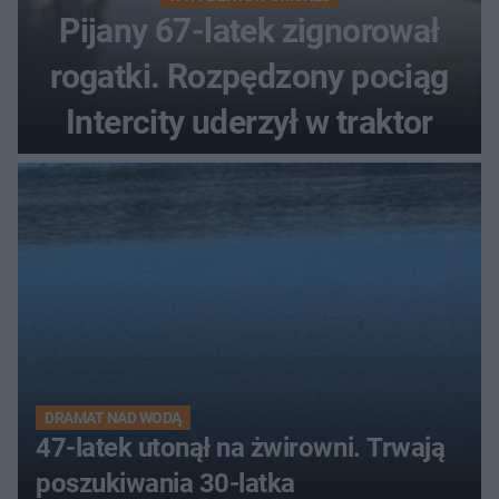
Pijany 67-latek zignorował
rogatki. Rozpędzony pociąg
Intercity uderzył w traktor
DRAMAT NAD WODĄ
47-latek utonął na żwirowni. Trwają
poszukiwania 30-latka