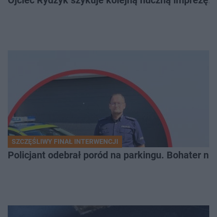
Ojciec Rydzyk szykuje kolejną huczną imprezę. 
SZCZĘŚLIWY FINAŁ INTERWENCJI
Policjant odebrał poród na parkingu. Bohater ni