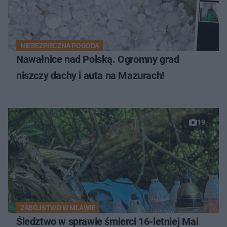
NIEBEZPIECZNA POGODA
Nawałnice nad Polską. Ogromny grad
niszczy dachy i auta na Mazurach!
19
ZABÓJSTWO W MŁAWIE
Śledztwo w sprawie śmierci 16-letniej Mai