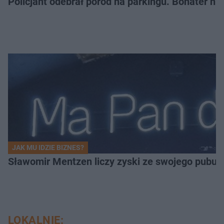
Policjant odebrał poród na parkingu. Bohater ni
JAK MU IDZIE BIZNES?
Sławomir Mentzen liczy zyski ze swojego pubu.
LOKALNIE: