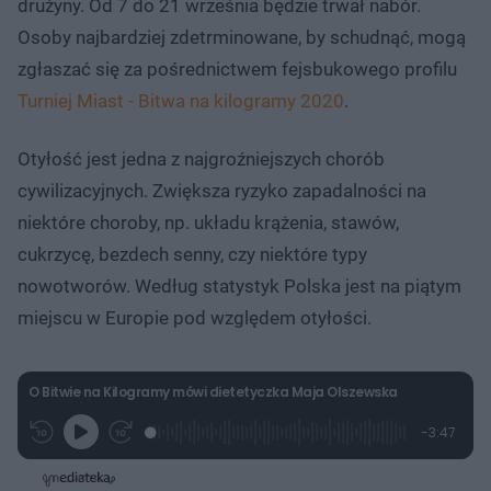
drużyny. Od 7 do 21 września będzie trwał nabór.
Osoby najbardziej zdetrminowane, by schudnąć, mogą
zgłaszać się za pośrednictwem fejsbukowego profilu
Turniej Miast - Bitwa na kilogramy 2020
.
Otyłość jest jedna z najgroźniejszych chorób
cywilizacyjnych. Zwiększa ryzyko zapadalności na
niektóre choroby, np. układu krążenia, stawów,
cukrzycę, bezdech senny, czy niektóre typy
nowotworów. Według statystyk Polska jest na piątym
miejscu w Europie pod względem otyłości.
O Bitwie na Kilogramy mówi dietetyczka Maja Olszewska
L
P
P
P
-
3:47
G
o
r
r
o
z
r
a
z
z
o
a
d
e
e
s
j
t
e
w
w