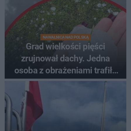
NAWAŁNICA NAD POLSKĄ
Grad wielkości pięści
zrujnował dachy. Jedna
osoba z obrażeniami trafiła
do szpitala