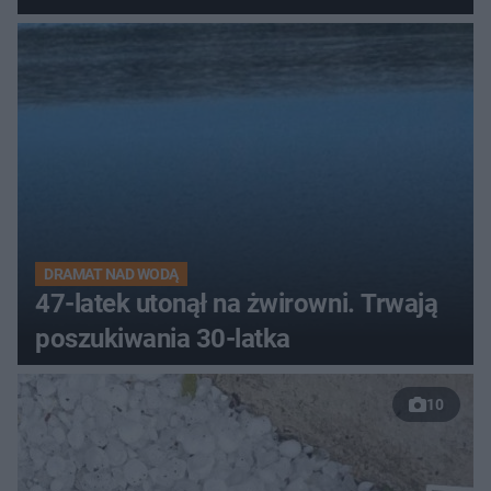
DRAMAT NAD WODĄ
47-latek utonął na żwirowni. Trwają
poszukiwania 30-latka
10