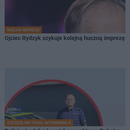
WIELKA IMPREZA
Ojciec Rydzyk szykuje kolejną huczną imprezę. 
SZCZĘŚLIWY FINAŁ INTERWENCJI