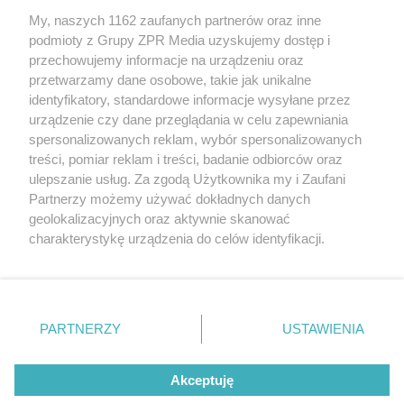
My, naszych 1162 zaufanych partnerów oraz inne
Żaden utwór zamieszczony w serwisie nie może być powielany i
podmioty z Grupy ZPR Media uzyskujemy dostęp i
rozpowszechniany lub dalej rozpowszechniany w jakikolwiek sposób (w
tym także elektroniczny lub mechaniczny) na jakimkolwiek polu
przechowujemy informacje na urządzeniu oraz
eksploatacji w jakiejkolwiek formie, włącznie z umieszczaniem w
przetwarzamy dane osobowe, takie jak unikalne
Internecie bez pisemnej zgody właściciela praw. Jakiekolwiek użycie lub
identyfikatory, standardowe informacje wysyłane przez
wykorzystanie utworów w całości lub w części z naruszeniem prawa,
tzn. bez właściwej zgody, jest zabronione pod groźbą kary i może być
urządzenie czy dane przeglądania w celu zapewniania
ścigane prawnie.
spersonalizowanych reklam, wybór spersonalizowanych
treści, pomiar reklam i treści, badanie odbiorców oraz
ulepszanie usług. Za zgodą Użytkownika my i Zaufani
Partnerzy możemy używać dokładnych danych
geolokalizacyjnych oraz aktywnie skanować
charakterystykę urządzenia do celów identyfikacji.
Ponieważ cenimy Twoją prywatność, prosimy o zgodę na
O nas
korzystanie z tych technologii poprzez kliknięcie
Informacje prawne
„Akceptuję”. Zgoda jest dobrowolna i zawsze możesz ją
zmienić/wycofać klikając przycisk ustawień prywatności
PARTNERZY
USTAWIENIA
Nasze serwisy
znajdujący się w lewym dolnym rogu strony
. Niektóre
rodzaje przetwarzania danych nie wymagają zgody
© 2026 Grupa ZPR Media
Akceptuję
użytkownika, ale masz prawo sprzeciwić się takiemu
przetwarzaniu. Preferencje będą miały zastosowanie tylko