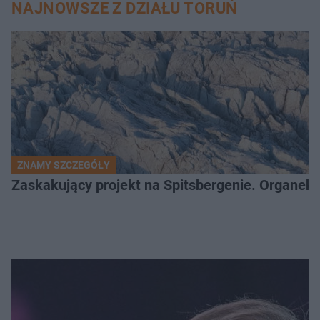
NAJNOWSZE Z DZIAŁU TORUŃ
ZNAMY SZCZEGÓŁY
Zaskakujący projekt na Spitsbergenie. Organek