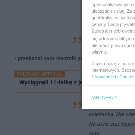
spersonalizowanych re
ulepszanie usług. Za
geolokalizacyjnych or
cenimy Twoją prywatno
Zgoda jest dobrowoln
się w lewym dolnym r
ale masz prawo sprzec
witrynie.
- przekazał nam rzecznik prasowy wąbrzeskiej k
Zapoznaj się z poniż
internetowych. Szcze
POLECANY ARTYKUŁ:
Prywatności
i
Cookie
Wyciągnęli 11-latkę z jeziora i przywrócili f
PARTNERZY
- Wiemy na pewno, ż
koleżanką. Nie wie
Na razie stan psyc
nimi