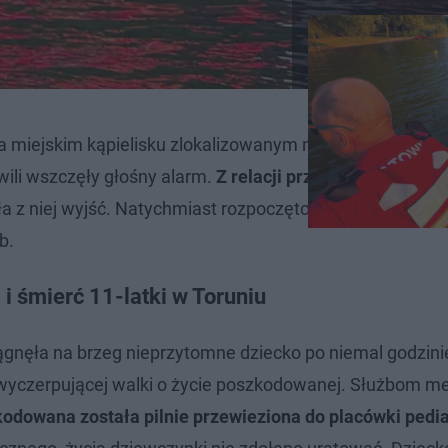
na miejskim kąpielisku zlokalizowanym nad Jeziorem 
wili wszczęły głośny alarm.
Z relacji przerażonych dziec
ała z niej wyjść. Natychmiast rozpoczęto szeroko zakrojo
b.
 śmierć 11-latki w Toruniu
iągnęła na brzeg nieprzytomne dziecko po niemal godzini
wyczerpującej walki o życie poszkodowanej. Służbom 
odowana została pilnie przewieziona do placówki pedia