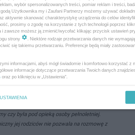
klam, wybór spersonalizowanych treści, pomiar reklam i treści, bad
 zgodą Użytkownika my i Zaufani Partnerzy możemy używać dokład
az aktywnie skanować charakterystykę urządzenia do celów identyfi
ść, prosimy o zgodę na korzystanie z tych technologii poprzez klikn
a i zawsze możesz ją zmienić/wycofać klikając przycisk ustawień pr
- Na plaży nie ma ratownika
ogu strony
. Niektóre rodzaje przetwarzania danych nie wymagaj
iwić się takiemu przetwarzaniu. Preferencje będą miały zastosowanie
omendy policji
, podkomisarz Krzysztof Świerczyński.
szymi informacjami, abyś mógł świadomie i komfortowo korzystać z
gółowe informacje dotyczące przetwarzania Twoich danych znajdzi
s
oraz po kliknięciu w „Ustawienia”.
unkcje życiowe. Finał akcji jest t…
USTAWIENIA
e 11-latka na plaży była ze swoją 13-letnią
my czy była pod opieką osoby pełnoletniej.
hiczny jej rodziców nie pozwala na rozmowę z