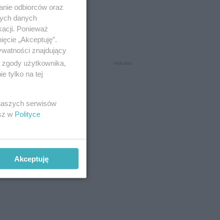
anie odbiorców oraz
nych danych
kacji. Ponieważ
ięcie „Akceptuję”.
ywatności znajdujący
ą zgody użytkownika,
 tylko na tej
 naszych serwisów
esz w
Polityce
Akceptuję