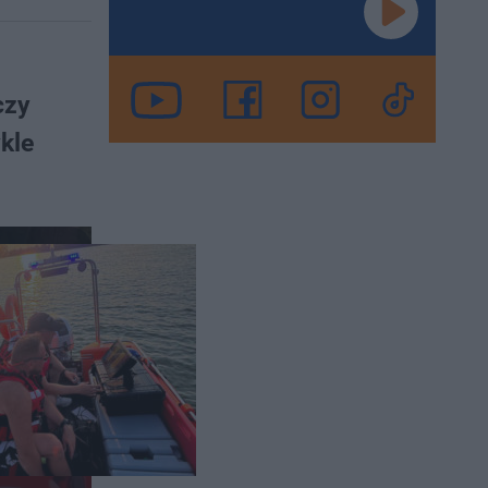
czy
kle