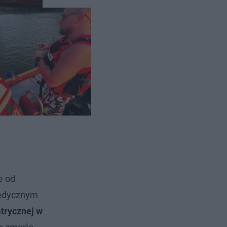
Zamkowym w
i wynikało,
ną akcję
e od
medycznym
trycznej w