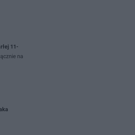
rłej 11-
łącznie na
taka