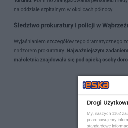
Toruniu
. Pomimo zaangażowania personelu medycz
na oddziale szpitalnym w okolicach północy.
Śledztwo prokuratury i policji w Wąbrzeźn
Wyjaśnianiem szczegółów tego dramatycznego zda
nadzorem prokuratury.
Najważniejszym zadaniem 
małoletnia znajdowała się pod opieką osoby doro
Drogi Użytkow
My, naszych 1162 zau
przechowujemy informa
standardowe informac