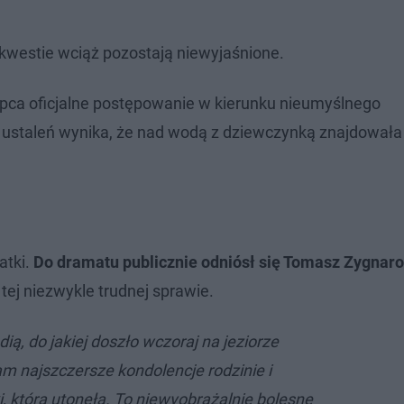
e kwestie wciąż pozostają niewyjaśnione.
ipca oficjalne postępowanie w kierunku nieumyślnego
 ustaleń wynika, że nad wodą z dziewczynką znajdowała 
atki.
Do dramatu publicznie odniósł się Tomasz Zygnar
 tej niezwykle trudnej sprawie.
dią, do jakiej doszło wczoraj na jeziorze
 najszczersze kondolencje rodzinie i
, która utonęła. To niewyobrażalnie bolesne