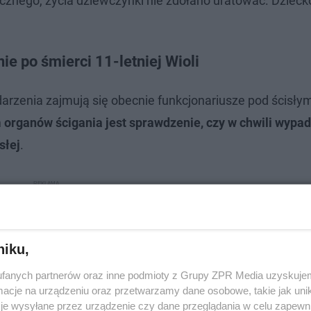
nego, życia dziewczynki nie zdołano uratować. Dzieck
ie po śmierci 11-letniej Wioli
rzenia zajmują się obecnie funkcjonariusze pod ścisły
organów ścigania jest sprawdzenie, czy w chwili wypa
słej
.
niku,
fanych partnerów oraz inne podmioty z Grupy ZPR Media uzyskujem
cje na urządzeniu oraz przetwarzamy dane osobowe, takie jak unika
je wysyłane przez urządzenie czy dane przeglądania w celu zapewn