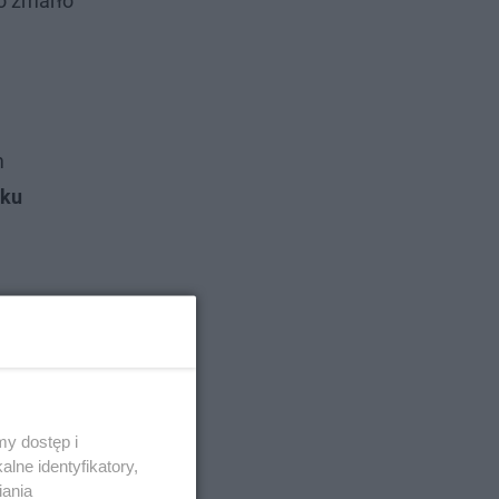
o zmarło
m
dku
y dostęp i
lne identyfikatory,
iania