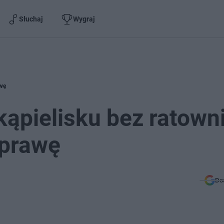
Słuchaj
Wygraj
awę
kąpielisku bez ratown
sprawę
Do