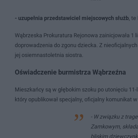
- uzupełnia przedstawiciel miejscowych służb
, t
Wąbrzeska Prokuratura Rejonowa zainicjowała 1 l
doprowadzenia do zgonu dziecka. Z nieoficjalnych
jej osiemnastoletnia siostra.
Oświadczenie burmistrza Wąbrzeźna
Mieszkańcy są w głębokim szoku po utonięciu 11-l
który opublikował specjalny, oficjalny komunikat w
- W związku z trage
Zamkowym, składam
bliskim dziewczynki