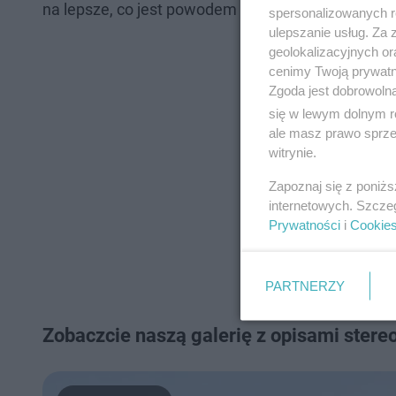
na lepsze, co jest powodem do zadowolenia.
spersonalizowanych re
ulepszanie usług. Za
geolokalizacyjnych or
cenimy Twoją prywatno
Zgoda jest dobrowoln
się w lewym dolnym r
ale masz prawo sprzec
witrynie.
Zapoznaj się z poniż
internetowych. Szcze
Prywatności
i
Cookie
PARTNERZY
Zobaczcie naszą galerię z opisami stere