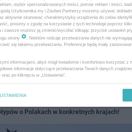
klam, wybór spersonalizowanych treści, pomiar reklam i treści, bad
 zgodą Użytkownika my i Zaufani Partnerzy możemy używać dokład
az aktywnie skanować charakterystykę urządzenia do celów identyfi
ść, prosimy o zgodę na korzystanie z tych technologii poprzez klikn
a i zawsze możesz ją zmienić/wycofać klikając przycisk ustawień pr
ogu strony
. Niektóre rodzaje przetwarzania danych nie wymagaj
iwić się takiemu przetwarzaniu. Preferencje będą miały zastosowanie
szymi informacjami, abyś mógł świadomie i komfortowo korzystać z
gółowe informacje dotyczące przetwarzania Twoich danych znajdzi
s
oraz po kliknięciu w „Ustawienia”.
USTAWIENIA
otypów o Polakach w konkretnych krajach!