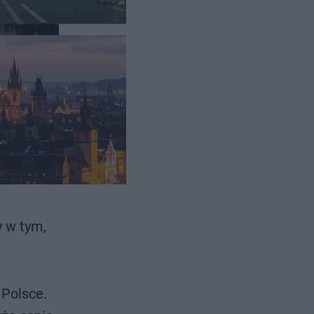
a, które
y w tym,
 Polsce.