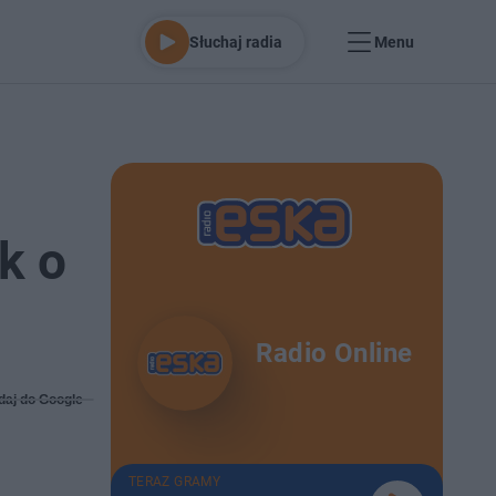
Słuchaj radia
Menu
k o
Radio Online
daj do Google
TERAZ GRAMY