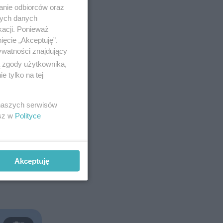
anie odbiorców oraz
nych danych
kacji. Ponieważ
ięcie „Akceptuję”.
ywatności znajdujący
ą zgody użytkownika,
 tylko na tej
 naszych serwisów
esz w
Polityce
Akceptuję