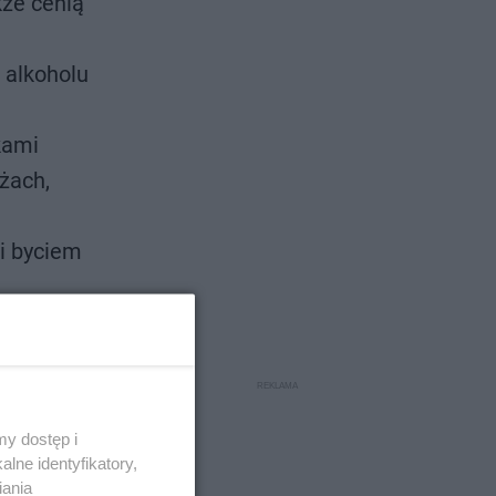
kże cenią
i alkoholu
kami
żach,
i byciem
owane do
olska
ostawa
y dostęp i
lne identyfikatory,
 znacząco
iania