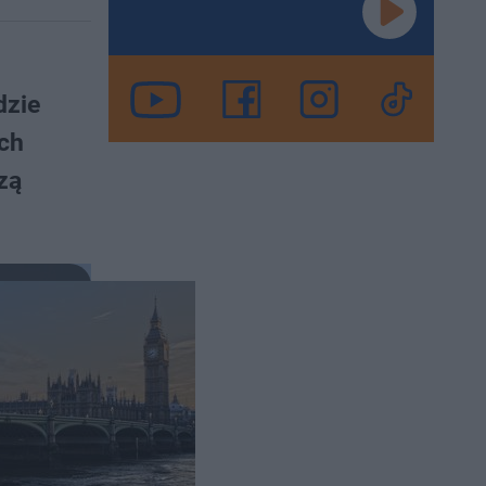
dzie
ych
zą