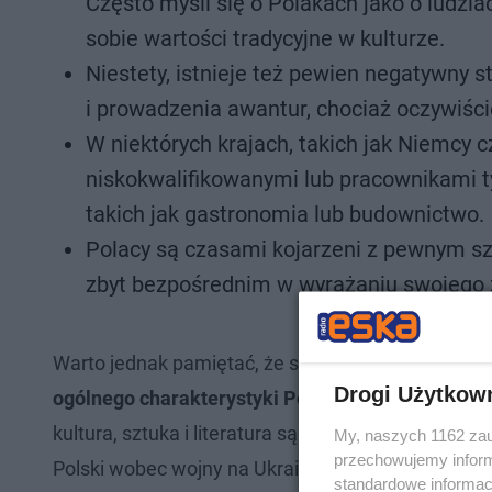
Często myśli się o Polakach jako o ludziac
sobie wartości tradycyjne w kulturze.
Niestety, istnieje też pewien negatywny st
i prowadzenia awantur, chociaż oczywiści
W niektórych krajach, takich jak Niemcy c
niskokwalifikowanymi lub pracownikami t
takich jak gastronomia lub budownictwo.
Polacy są czasami kojarzeni z pewnym s
zbyt bezpośrednim w wyrażaniu swojego 
Warto jednak pamiętać, że stereotypy te
nie są od
Drogi Użytkow
ogólnego charakterystyki Polaków
. Większość lu
kultura, sztuka i literatura są coraz bardziej pop
My, naszych 1162 zau
przechowujemy informa
Polski wobec wojny na Ukrainie, która jest podziw
standardowe informac