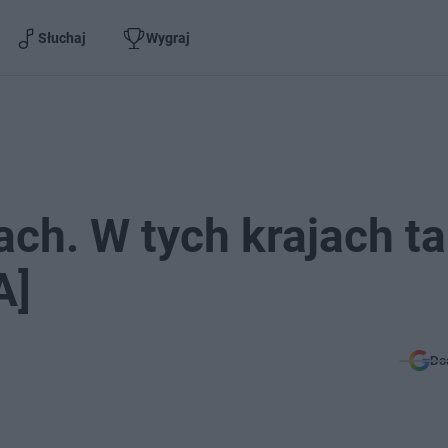
Słuchaj
Wygraj
ach. W tych krajach ta
A]
Do