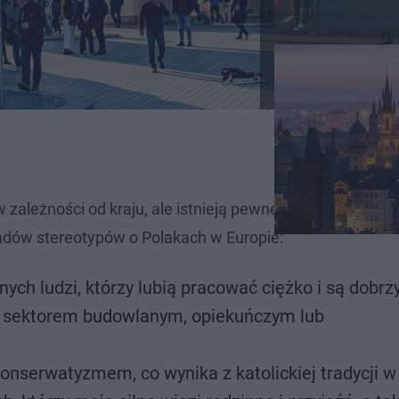
 zależności od kraju, ale istnieją pewne wspólne wrażeni
ładów stereotypów o Polakach w Europie:
ych ludzi, którzy lubią pracować ciężko i są dobrz
 z sektorem budowlanym, opiekuńczym lub
i konserwatyzmem, co wynika z katolickiej tradycji w