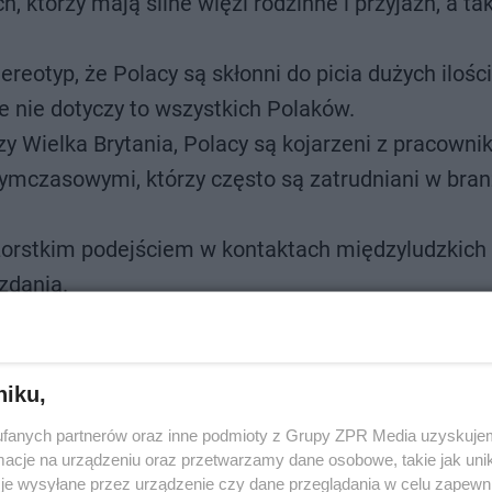
h, którzy mają silne więzi rodzinne i przyjaźń, a ta
ereotyp, że Polacy są skłonni do picia dużych ilośc
e nie dotyczy to wszystkich Polaków.
zy Wielka Brytania, Polacy są kojarzeni z pracowni
ymczasowymi, którzy często są zatrudniani w bran
zorstkim podejściem w kontaktach międzyludzkich 
zdania.
zwierciedleniem rzeczywistości i nie powinny być stos
niku,
dzi traktuje Polaków z szacunkiem oraz życzliwością, a p
ularne w Europie. Przyczynia się do tego również obecna p
fanych partnerów oraz inne podmioty z Grupy ZPR Media uzyskujem
cje na urządzeniu oraz przetwarzamy dane osobowe, takie jak unika
iana na całym świecie. Postrzeganie Polskie zmieniło się
je wysyłane przez urządzenie czy dane przeglądania w celu zapewn