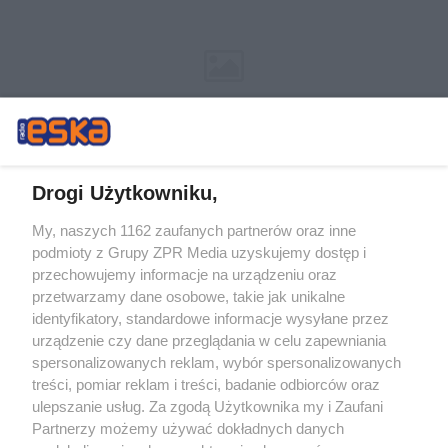
Drogi Użytkowniku,
My, naszych 1162 zaufanych partnerów oraz inne
Żaden utwór zamieszczony w serwisie nie może być powielany i
podmioty z Grupy ZPR Media uzyskujemy dostęp i
rozpowszechniany lub dalej rozpowszechniany w jakikolwiek sposób (w
tym także elektroniczny lub mechaniczny) na jakimkolwiek polu
przechowujemy informacje na urządzeniu oraz
eksploatacji w jakiejkolwiek formie, włącznie z umieszczaniem w Internecie
przetwarzamy dane osobowe, takie jak unikalne
bez pisemnej zgody właściciela praw. Jakiekolwiek użycie lub
wykorzystanie utworów w całości lub w części z naruszeniem prawa, tzn.
identyfikatory, standardowe informacje wysyłane przez
bez właściwej zgody, jest zabronione pod groźbą kary i może być ścigane
urządzenie czy dane przeglądania w celu zapewniania
prawnie.
spersonalizowanych reklam, wybór spersonalizowanych
treści, pomiar reklam i treści, badanie odbiorców oraz
ulepszanie usług. Za zgodą Użytkownika my i Zaufani
Partnerzy możemy używać dokładnych danych