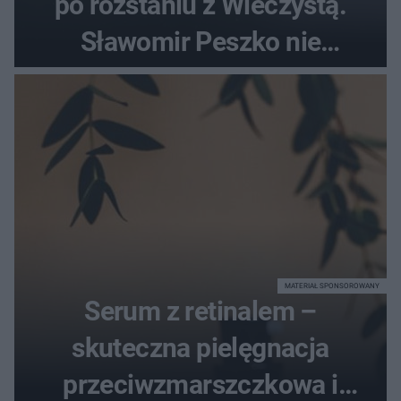
po rozstaniu z Wieczystą.
Sławomir Peszko nie
dotrzymał słowa?
MATERIAŁ SPONSOROWANY
Serum z retinalem –
skuteczna pielęgnacja
przeciwzmarszczkowa i