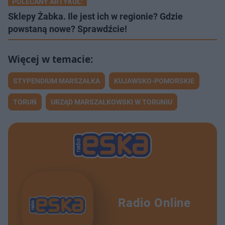
POLECANY ARTYKUŁ:
Sklepy Żabka. Ile jest ich w regionie? Gdzie
powstaną nowe? Sprawdźcie!
STYPENDIUM MARSZAŁKA
KUJAWSKO-POMORSKIE
TORUŃ
URZĄD MARSZAŁKOWSKI W TORUNIU
Radio Online