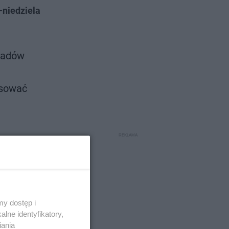
-niedziela
kładów
ursować
h w
cych w
ane kursy
y dostęp i
zejazd
lne identyfikatory,
usowy
iania