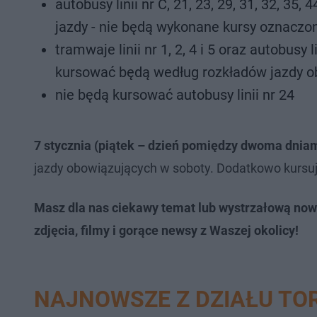
autobusy linii nr C, 21, 23, 29, 31, 32, 3
jazdy - nie będą wykonane kursy oznaczone
tramwaje linii nr 1, 2, 4 i 5 oraz autobusy lin
kursować będą według rozkładów jazdy o
nie będą kursować autobusy linii nr 24
7 stycznia (piątek – dzień pomiędzy dwoma dnia
jazdy obowiązujących w soboty. Dodatkowo kursują l
Masz dla nas ciekawy temat lub wystrzałową now
zdjęcia, filmy i gorące newsy z Waszej okolicy!
NAJNOWSZE Z DZIAŁU TO