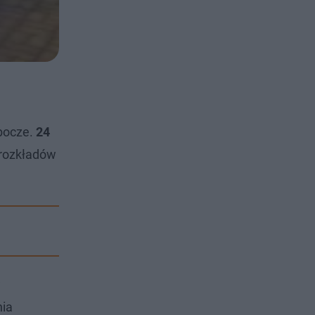
obocze.
24
 rozkładów
w
nia