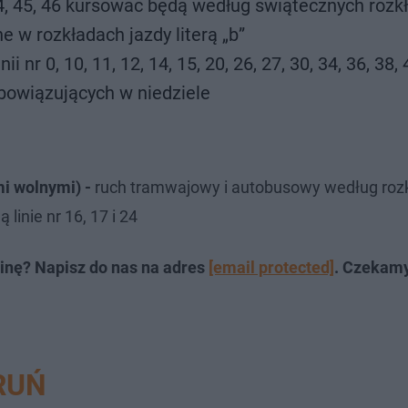
5, 44, 45, 46 kursować będą według świątecznych roz
 w rozkładach jazdy literą „b”
ii nr 0, 10, 11, 12, 14, 15, 20, 26, 27, 30, 34, 36, 38, 
bowiązujących w niedziele
mi wolnymi) -
ruch tramwajowy i autobusowy według ro
inie nr 16, 17 i 24
inę? Napisz do nas na adres
[email protected]
. Czekam
RUŃ