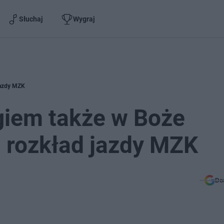
Słuchaj
Wygraj
jazdy MZK
iem także w Boże
 rozkład jazdy MZK
Do