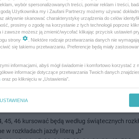
klam, wybór spersonalizowanych treści, pomiar reklam i treści, bad
 zgodą Użytkownika my i Zaufani Partnerzy możemy używać dokład
az aktywnie skanować charakterystykę urządzenia do celów identyfi
ść, prosimy o zgodę na korzystanie z tych technologii poprzez klikn
a i zawsze możesz ją zmienić/wycofać klikając przycisk ustawień pr
ogu strony
. Niektóre rodzaje przetwarzania danych nie wymagaj
iwić się takiemu przetwarzaniu. Preferencje będą miały zastosowanie
szymi informacjami, abyś mógł świadomie i komfortowo korzystać z
gółowe informacje dotyczące przetwarzania Twoich danych znajdzi
s
oraz po kliknięciu w „Ustawienia”.
USTAWIENIA
5, 44, 45, 46 kursować będą według świątecznych roz
 w rozkładach jazdy literą „b”