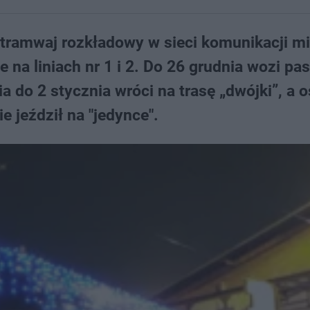
tramwaj rozkładowy w sieci komunikacji mi
 na liniach nr 1 i 2. Do 26 grudnia wozi p
ia do 2 stycznia wróci na trasę „dwójki”, a o
e jeździł na "jedynce".