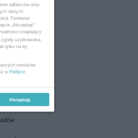
anie odbiorców oraz
nych danych
kacji. Ponieważ
ięcie „Akceptuję”.
ywatności znajdujący
ą zgody użytkownika,
 tylko na tej
 naszych serwisów
esz w
Polityce
Akceptuję
kładów