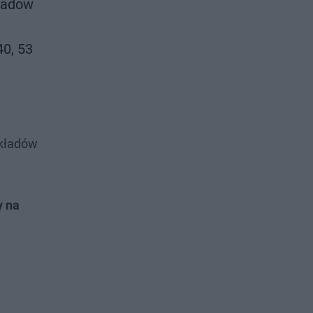
kładów
40, 53
zkładów
y na