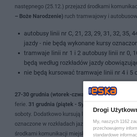
następnego (25.12.) przejazd środkami komunikacji
– Boże Narodzenie)
ruch tramwajowy i autobusow
autobusy linii nr C, 21, 23, 29, 31, 32, 3
jazdy - nie będą wykonane kursy oznaczone
tramwaje linii nr 1 i 2 autobusy linii nr 0, 
będą według rozkładów jazdy obowiązując
nie będą kursować tramwaje linii nr 4 i 5 o
27-30 grudnia (wtorek-czwartek)
- ruch tramwajo
ferie.
31 grudnia (piątek - Sylwestra)
- ruch tramw
Drogi Użytkow
soboty. Dodatkowo kursują linie nr 16, 17 i 24. P
My, naszych 1162 zau
oznaczone w rozkładach jazdy literą „d”. 31 grudni
przechowujemy informa
środkami komunikacji miejskiej jest bezpłatny.
1 s
standardowe informac