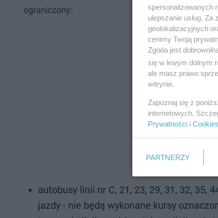
spersonalizowanych re
ograniczony:
ulepszanie usług. Za
geolokalizacyjnych or
cenimy Twoją prywatno
Zgoda jest dobrowoln
się w lewym dolnym r
ale masz prawo sprzec
witrynie.
Zapoznaj się z poniż
internetowych. Szcze
Prywatności
i
Cookie
PARTNERZY
autobusy linii nr C, 21, 23, 29, 31, 32, 3
jazdy - nie będą wykonane kursy oznaczone