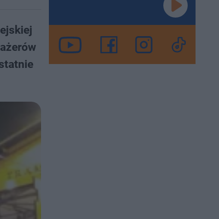
ejskiej
asażerów
statnie