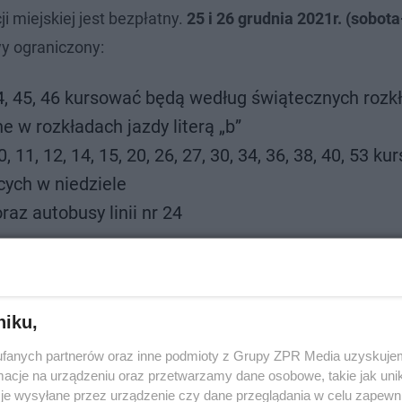
 miejskiej jest bezpłatny.
25 i 26 grudnia 2021r. (sobota
y ograniczony:
5, 44, 45, 46 kursować będą według świątecznych roz
 w rozkładach jazdy literą „b”
10, 11, 12, 14, 15, 20, 26, 27, 30, 34, 36, 38, 40, 53 k
ych w niedziele
raz autobusy linii nr 24
wy i autobusowy według rozkładów jazdy obowiązującyc
ajowy i autobusowy według rozkładów jazdy obowiązują
niku,
o godz. 19:00 ruch będzie ograniczony. Nie będą wykonyw
fanych partnerów oraz inne podmioty z Grupy ZPR Media uzyskujem
a od godz. 18:00 do godz. 4:00 1 stycznia 2022 roku - pr
cje na urządzeniu oraz przetwarzamy dane osobowe, takie jak unika
tycznia (sobota – Nowy Rok)
- ruch tramwajowy i autob
je wysyłane przez urządzenie czy dane przeglądania w celu zapewn